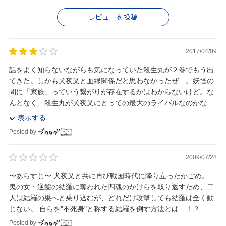
レビューを投稿
2017/04/09
話をよく知らないながらも気になっていた殺生丸が２巻でもう出
てきた。しかも犬夜叉と血縁関係だと思わなかったぜ…。妖怪の
間に「家族」っていう繋がりが存在するかはわからないけど。な
んとなく、殺生丸が犬夜叉にとっての最大のライバルなのかなっ
て想像してたんだけど、ちょっと思ってたのと関係性...
表示する
Posted by
2009/07/28
〜あらすじ〜 犬夜叉と共に再び戦国時代に降り立ったかごめ。
鬼の女・逆髪の結羅に奪われた四魂のかけらを取り返すため、二
人は結羅の巣へと乗り込むが、どれだけ攻撃しても結羅は全く動
じない。 自らを"不死身"と称する結羅を倒す方法とは…！？
Posted by