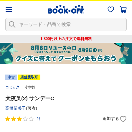
1,800円以上の注文で
送料無料
中古
店舗受取可
コミック
小学館
犬夜叉(2) サンデーC
高橋留美子
(著者)
追加する
2件