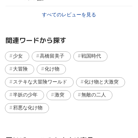
すべてのレビューを見る
関連ワードから探す
少女
高橋留美子
戦国時代
大冒険
化け物
ステキな大冒険ワールド
化け物と大激突
半妖の少年
激突
無敵の二人
邪悪な化け物