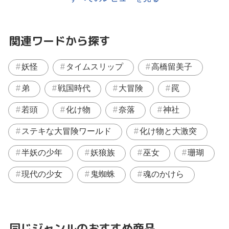
関連ワードから探す
妖怪
タイムスリップ
高橋留美子
弟
戦国時代
大冒険
罠
若頭
化け物
奈落
神社
ステキな大冒険ワールド
化け物と大激突
半妖の少年
妖狼族
巫女
珊瑚
現代の少女
鬼蜘蛛
魂のかけら
同じジャンルのおすすめ商品