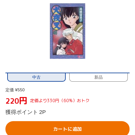
中古
新品
定価 ¥550
円
220
定価より330円（60%）おトク
獲得ポイント
2P
カートに追加