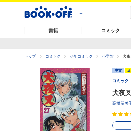
書籍
コミック
トップ
コミック
少年コミック
小学館
犬夜叉
中古
店
コミック
犬夜叉
高橋留美