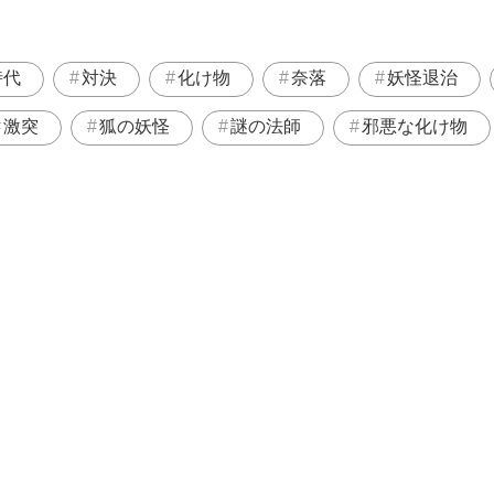
時代
対決
化け物
奈落
妖怪退治
激突
狐の妖怪
謎の法師
邪悪な化け物