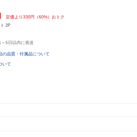
円
定価より330円（60%）おトク
ント
2P
1～5日以内に発送
品の品質・付属品について
ついて