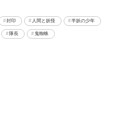
封印
人間と妖怪
半妖の少年
隊長
鬼蜘蛛