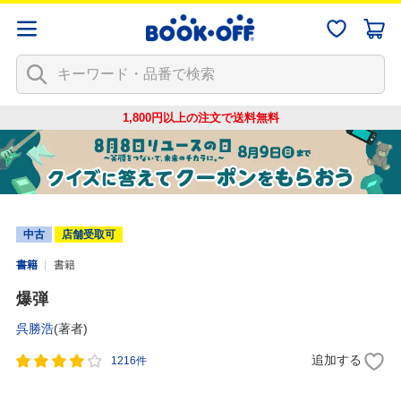
1,800円以上の注文で
送料無料
中古
店舗受取可
書籍
書籍
爆弾
呉勝浩
(著者)
追加する
1216件