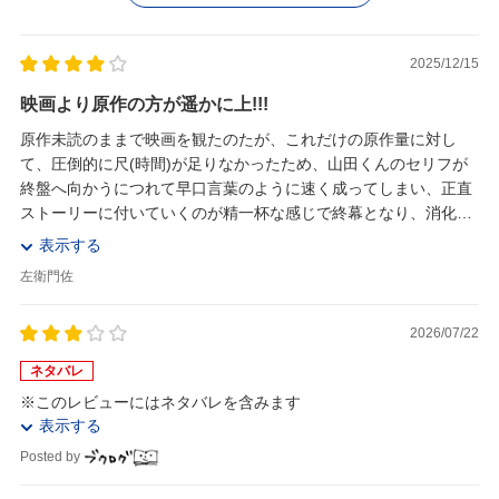
2025/12/15
映画より原作の方が遥かに上!!!
原作未読のままで映画を観たのたが、これだけの原作量に対し
て、圧倒的に尺(時間)が足りなかったため、山田くんのセリフが
終盤へ向かうにつれて早口言葉のように速く成ってしまい、正直
ストーリーに付いていくのが精一杯な感じで終幕となり、消化不
良感満載で原作を読み始めた。
表示する
やはり謎解き...
左衛門佐
2026/07/22
ネタバレ
※このレビューにはネタバレを含みます
表示する
Posted by