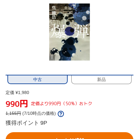
中古
新品
定価 ¥1,980
円
990
定価より990円（50%）おトク
1,155
円
(7/10時点の価格)
獲得ポイント
9P