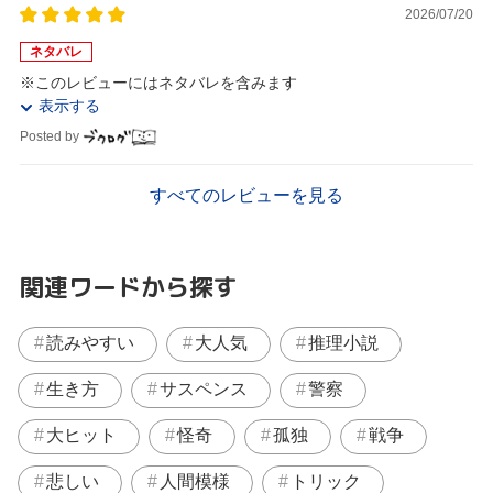
2026/07/20
ネタバレ
※このレビューにはネタバレを含みます
表示する
Posted by
すべてのレビューを見る
関連ワードから探す
読みやすい
大人気
推理小説
生き方
サスペンス
警察
大ヒット
怪奇
孤独
戦争
悲しい
人間模様
トリック