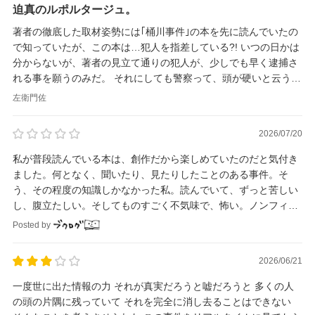
迫真のルポルタージュ。
著者の徹底した取材姿勢には｢桶川事件｣の本を先に読んでいたの
で知っていたが、この本は…犯人を指差している?! いつの日かは
分からないが、著者の見立て通りの犯人が、少しでも早く逮捕さ
れる事を願うのみだ。 それにしても警察って、頭が硬いと云う
か……。
左衛門佐
2026/07/20
私が普段読んでいる本は、創作だから楽しめていたのだと気付き
ました。何となく、聞いたり、見たりしたことのある事件。そ
う、その程度の知識しかなかった私。読んでいて、ずっと苦しい
し、腹立たしい。そしてものすごく不気味で、怖い。ノンフィク
ションはしばらく読みたくないと思ってしまった。
Posted by
2026/06/21
一度世に出た情報の力 それが真実だろうと嘘だろうと 多くの人
の頭の片隅に残っていて それを完全に消し去ることはできない