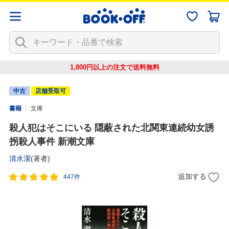
1,800円以上の注文で
送料無料
中古
店舗受取可
書籍
文庫
殺人犯はそこにいる 隠蔽された北関東連続幼女誘
拐殺人事件 新潮文庫
清水潔
(著者)
追加する
447件