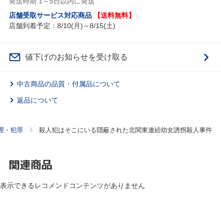
発送時期 1～5日以内に発送
店舗受取サービス対応商品
【送料無料】
店舗到着予定：8/10(月)～8/15(土)
値下げのお知らせを受け取る
中古商品の品質・付属品について
返品について
理・犯罪
殺人犯はそこにいる隠蔽された北関東連続幼女誘拐殺人事件
関連商品
表示できるレコメンドコンテンツがありません