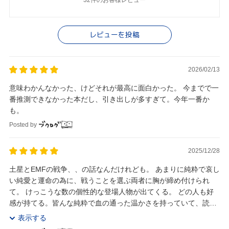
レビューを投稿
2026/02/13
意味わかんなかった、けどそれが最高に面白かった。 今までで一
番推測できなかった本だし、引き出しが多すぎて。今年一番か
も。
Posted by
2025/12/28
土星とEMFの戦争、、の話なんだけれども。 あまりに純粋で哀し
い純愛と運命の為に、戦うことを選ぶ両者に胸が締め付けられ
て。 けっこうな数の個性的な登場人物が出てくる。 どの人も好
感が持てる。皆んな純粋で血の通った温かさを持っていて、読ん
でいると心から応援したくなる。 特に好きだっ...
表示する