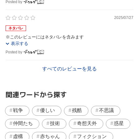
Posted by
2025/07/27
ネタバレ
※このレビューにはネタバレを含みます
表示する
Posted by
すべてのレビューを見る
関連ワードから探す
戦争
優しい
残酷
不思議
仲間たち
技術
奇想天外
惑星
虚構
赤ちゃん
フィクション