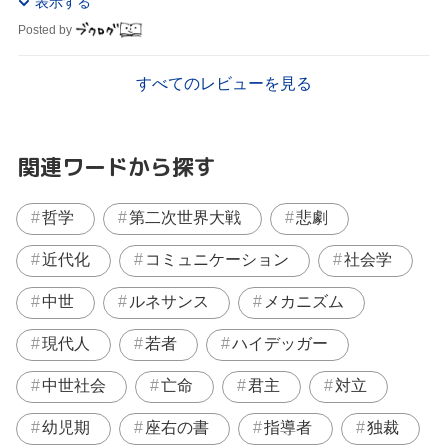
表示する
Posted by
すべてのレビューを見る
関連ワードから探す
哲学
第二次世界大戦
悲劇
近代化
コミュニケーション
社会学
中世
ルネサンス
メカニズム
現代人
若者
ハイデッガー
中世社会
亡命
君主
対立
幼児期
座右の書
指導者
独裁