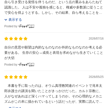
自ら引き受ける覚悟を伴うものだ、という点の重みをあらたねて
認識した。 人は不安や孤独を感じると、権威や多数派に従うこと
で安心を得ようとする。しかし、その結果、自ら考えることを放
棄すれば、本当の自由「自分の理性と意思に基づ...
表示する
Posted by
2026/07/16
自分の意思や願望は内的なものなのか外的なものなのか考える必
要がある。 生存の安心→成長と表現を求めながら生きていくこと
が大切
Posted by
2026/05/25
本書を手に取ったのは、オウム真理教関連のイベントで滝本太
郎弁護士の講演を聞いたことがきっかけだった。カルト宗教に、
人がなぜあれほど深くハマってしまうのか。その心理的なメカニ
ズムがこの本に描かれているという話だったが、実際に読んでみ
てやはりその指摘は鋭かった。 信者が教祖に対...