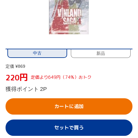
中古
新品
定価 ¥869
円
220
定価より649円（74%）おトク
獲得ポイント
2P
カートに追加
セットで買う