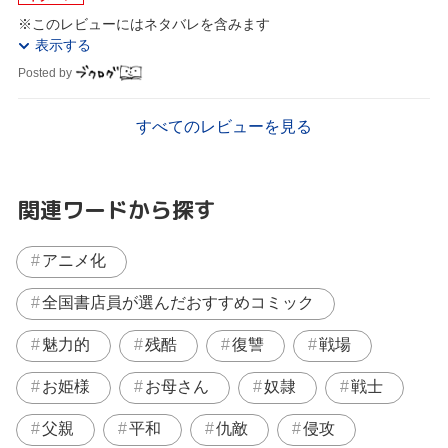
※このレビューにはネタバレを含みます
表示する
Posted by
すべてのレビューを見る
関連ワードから探す
アニメ化
全国書店員が選んだおすすめコミック
魅力的
残酷
復讐
戦場
お姫様
お母さん
奴隷
戦士
父親
平和
仇敵
侵攻