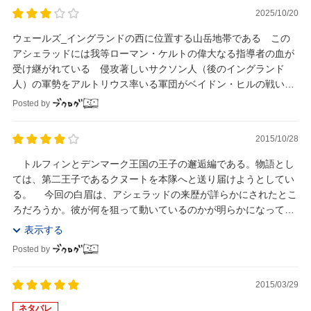
2025/10/20
ウェールズ_イングランドの西に位置する山岳地帯である この
アシェラッドには我等ローマン・ケルトの偉大なる指導者の血が
受け継がれている 侵攻著しいサクソン人（後のイングランド
人）の軍勢をアルトリウス率いる軍団がベイドン・ヒルの戦いに
於いて打ち破り_ブリタニアに平和を齎したとある
Posted by
2015/10/28
トルフィンとデンマーク王国の王子の邂逅編である。物語とし
ては、第二王子であるクヌートを本隊へと送り届けようとしてい
る。 今回の白眉は、アシェラッドの来歴が詳らかにされたとこ
ろだろうか。彼が何を狙って動いているのかが明らかになってい
る。当然、彼の首を狙うトルフィンにとってもこの...
表示する
Posted by
2015/03/29
ネタバレ