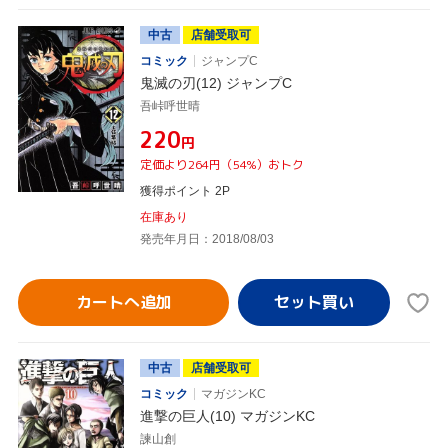
中古
店舗受取可
コミック
ジャンプC
鬼滅の刃(12) ジャンプC
吾峠呼世晴
¥220
円
定価より264円（54%）おトク
獲得ポイント 2P
在庫あり
発売年月日：2018/08/03
カートへ追加
中古
店舗受取可
コミック
マガジンKC
進撃の巨人(10) マガジンKC
諫山創