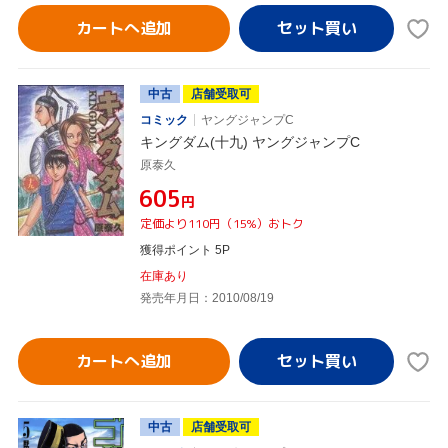
カートへ追加
中古
店舗受取可
コミック
ヤングジャンプC
キングダム(十九) ヤングジャンプC
原泰久
¥605
円
定価より110円（15%）おトク
獲得ポイント 5P
在庫あり
発売年月日：2010/08/19
カートへ追加
中古
店舗受取可