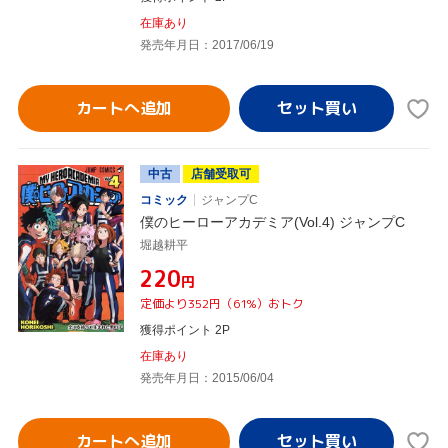
在庫あり
発売年月日：2017/06/19
カートへ追加
中古
店舗受取可
コミック
ジャンプC
僕のヒーローアカデミア(Vol.4) ジャンプC
堀越耕平
¥220
円
定価より352円（61%）おトク
獲得ポイント 2P
在庫あり
発売年月日：2015/06/04
カートへ追加