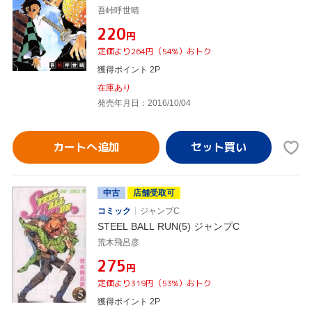
吾峠呼世晴
¥220
円
定価より264円（54%）おトク
獲得ポイント 2P
在庫あり
発売年月日：2016/10/04
カートへ追加
中古
店舗受取可
コミック
ジャンプC
STEEL BALL RUN(5) ジャンプC
荒木飛呂彦
¥275
円
定価より319円（53%）おトク
獲得ポイント 2P