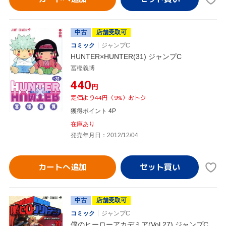
中古
店舗受取可
コミック
ジャンプC
HUNTER×HUNTER(31) ジャンプC
冨樫義博
¥440
円
定価より44円（9%）おトク
獲得ポイント 4P
在庫あり
発売年月日：2012/12/04
カートへ追加
中古
店舗受取可
コミック
ジャンプC
僕のヒーローアカデミア(Vol.27) ジャンプC