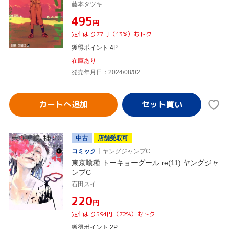
藤本タツキ
¥495
円
定価より77円（13%）おトク
獲得ポイント 4P
在庫あり
発売年月日：2024/08/02
カートへ追加
中古
店舗受取可
コミック
ヤングジャンプC
東京喰種 トーキョーグール:re(11) ヤングジャ
ンプC
石田スイ
¥220
円
定価より594円（72%）おトク
獲得ポイント 2P