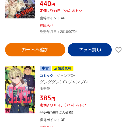
¥440
円
定価より44円（9%）おトク
獲得ポイント 4P
在庫あり
発売年月日：2018/07/04
カートへ追加
中古
店舗受取可
コミック
ジャンプC+
ダンダダン(10) ジャンプC+
龍幸伸
¥385
円
定価より187円（32%）おトク
440
円
(7/6時点の価格)
獲得ポイント 3P