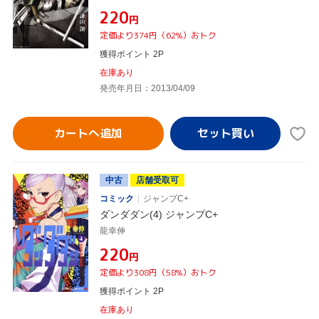
¥220
円
定価より374円（62%）おトク
獲得ポイント 2P
在庫あり
発売年月日：2013/04/09
カートへ追加
中古
店舗受取可
コミック
ジャンプC+
ダンダダン(4) ジャンプC+
龍幸伸
¥220
円
定価より308円（58%）おトク
獲得ポイント 2P
在庫あり