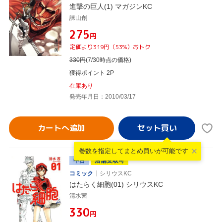
進撃の巨人(1) マガジンKC
諫山創
¥275
円
定価より319円（53%）おトク
330
円
(7/30時点の価格)
獲得ポイント 2P
在庫あり
発売年月日：2010/03/17
カートへ追加
巻数を指定して
まとめ買いが可能です
中古
店舗受取可
コミック
シリウスKC
はたらく細胞(01) シリウスKC
清水茜
¥330
円