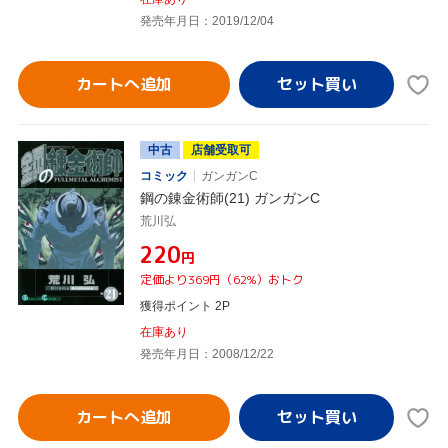
発売年月日：2019/12/04
カートへ追加
中古
店舗受取可
コミック
ガンガンC
鋼の錬金術師(21) ガンガンC
荒川弘
¥220
円
定価より369円（62%）おトク
獲得ポイント 2P
在庫あり
発売年月日：2008/12/22
カートへ追加