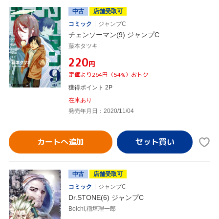
中古
店舗受取可
コミック
ジャンプC
チェンソーマン(9) ジャンプC
藤本タツキ
¥220
円
定価より264円（54%）おトク
獲得ポイント 2P
在庫あり
発売年月日：2020/11/04
カートへ追加
中古
店舗受取可
コミック
ジャンプC
Dr.STONE(6) ジャンプC
Boichi,稲垣理一郎