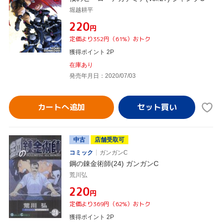
堀越耕平
¥220
円
定価より352円（61%）おトク
獲得ポイント 2P
在庫あり
発売年月日：2020/07/03
カートへ追加
中古
店舗受取可
コミック
ガンガンC
鋼の錬金術師(24) ガンガンC
荒川弘
¥220
円
定価より369円（62%）おトク
獲得ポイント 2P