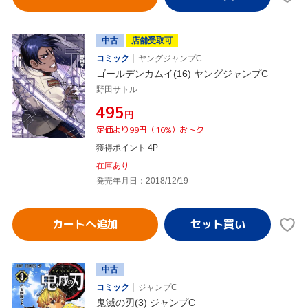
中古
店舗受取可
コミック
ヤングジャンプC
ゴールデンカムイ(16) ヤングジャンプC
野田サトル
¥495
円
定価より99円（16%）おトク
獲得ポイント 4P
在庫あり
発売年月日：2018/12/19
カートへ追加
中古
コミック
ジャンプC
鬼滅の刃(3) ジャンプC