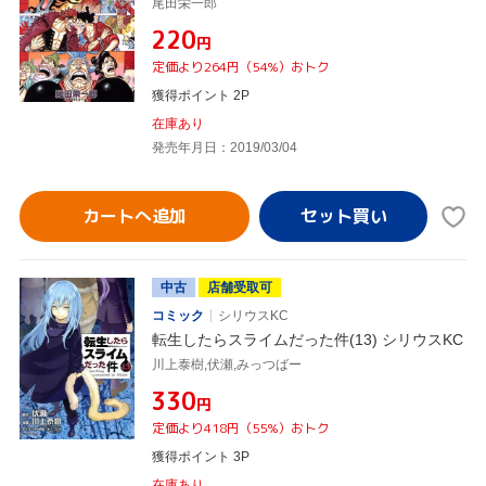
尾田栄一郎
¥220
円
定価より264円（54%）おトク
獲得ポイント 2P
在庫あり
発売年月日：2019/03/04
カートへ追加
中古
店舗受取可
コミック
シリウスKC
転生したらスライムだった件(13) シリウスKC
川上泰樹,伏瀬,みっつばー
¥330
円
定価より418円（55%）おトク
獲得ポイント 3P
在庫あり