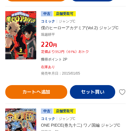
中古
店舗受取可
コミック
ジャンプC
僕のヒーローアカデミア(Vol.2) ジャンプC
堀越耕平
¥220
円
定価より352円（61%）おトク
獲得ポイント 2P
在庫あり
発売年月日：2015/01/05
カートへ追加
中古
店舗受取可
コミック
ジャンプC
ONE PIECE(巻九十二) ワノ国編 ジャンプC