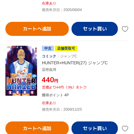
在庫あり
発売年月日：2005/08/04
カートへ追加
中古
店舗受取可
コミック
ジャンプC
HUNTER×HUNTER(27) ジャンプC
冨樫義博
¥440
円
定価より44円（9%）おトク
獲得ポイント 4P
在庫あり
発売年月日：2009/12/25
カートへ追加