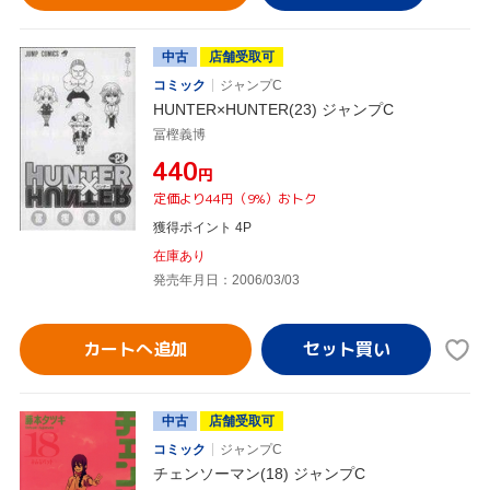
中古
店舗受取可
コミック
ジャンプC
HUNTER×HUNTER(23) ジャンプC
冨樫義博
¥440
円
定価より44円（9%）おトク
獲得ポイント 4P
在庫あり
発売年月日：2006/03/03
カートへ追加
中古
店舗受取可
コミック
ジャンプC
チェンソーマン(18) ジャンプC