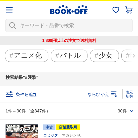
1,800円以上の注文で
送料無料
アニメ化
バトル
少女
映
検索結果
#襲撃
条件を追加
ならびかえ
1件～30件（全347件）
30件
中古
店舗受取可
コミック
マガジンKC