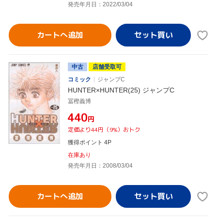
発売年月日：2022/03/04
カートへ追加
中古
店舗受取可
コミック
ジャンプC
HUNTER×HUNTER(25) ジャンプC
冨樫義博
¥440
円
定価より44円（9%）おトク
獲得ポイント 4P
在庫あり
発売年月日：2008/03/04
カートへ追加