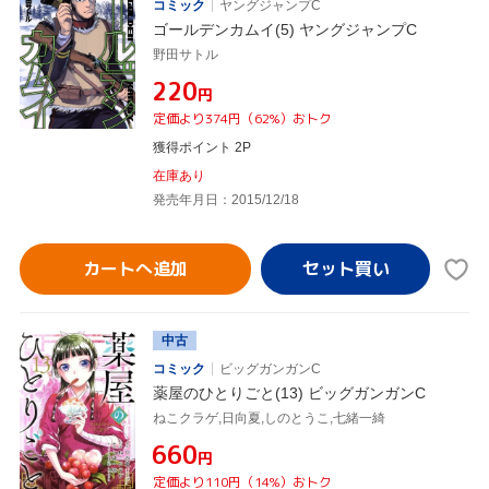
コミック
ヤングジャンプC
ゴールデンカムイ(5) ヤングジャンプC
野田サトル
¥220
円
定価より374円（62%）おトク
獲得ポイント 2P
在庫あり
発売年月日：2015/12/18
カートへ追加
中古
コミック
ビッグガンガンC
薬屋のひとりごと(13) ビッグガンガンC
ねこクラゲ,日向夏,しのとうこ,七緒一綺
¥660
円
定価より110円（14%）おトク