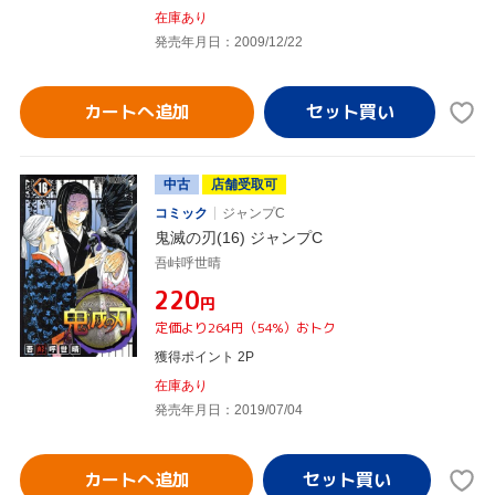
在庫あり
発売年月日：2009/12/22
カートへ追加
中古
店舗受取可
コミック
ジャンプC
鬼滅の刃(16) ジャンプC
吾峠呼世晴
¥220
円
定価より264円（54%）おトク
獲得ポイント 2P
在庫あり
発売年月日：2019/07/04
カートへ追加