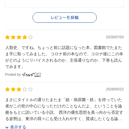
レビューを投稿
2026/07/20
人類史、ですね。ちょっと前に話題になった本。図書館でたまた
ま手に取ってみました。 コロナ前の本なので、コロナ後にこの本
がどのようにリバイスされるのか、主張通りなのか、下巻も読ん
でみます。
Posted by
2026/05/22
まさにタイトルの通りたまたま「銃・病原菌・鉄」を持っていた
者がこの世の中心になっただけのことなんだよ、ということを論
拠をもとに説いている小説。 西洋の優生思想を真っ向から否定す
る姿勢は、東洋の我々にも受け入れやすく、賛成したくなる論
旨！ めちゃくちゃすごいアステカ帝国が、なぜスペ...
表示する