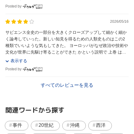
Posted by
2026/05/16
サピエンス全史の一部分を大きくクローズアップして細かく細か
く論考していった。新しい知見を得るための人類史ものはこの2
種類でいいような気もしてきた。 ヨーロッパがなぜ政治や技術や
文化が世界に先駆け寄ることができた かという説明で 上巻 は終
わるのだが、特に食物栽培と家畜の飼育につい...
表示する
Posted by
すべてのレビューを見る
関連ワードから探す
事件
20世紀
沖縄
西洋