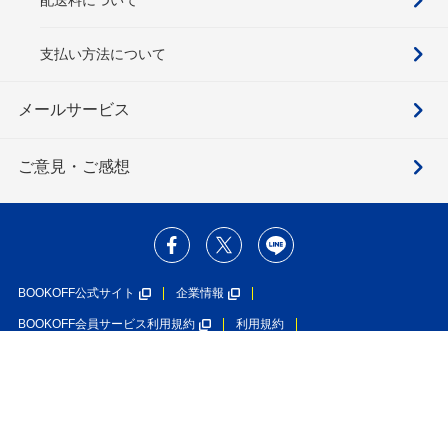
支払い方法について
メールサービス
ご意見・ご感想
BOOKOFF公式サイト
企業情報
BOOKOFF会員サービス利用規約
利用規約
個人情報保護方針
ソーシャルメディアポリシー
カスタマーハラスメントに対する基本方針
在庫あり
特定商取引法に基づく表示
利用者情報の外部送信について
カートにいれる
550円
ブックオフグループホールディングス株式会社