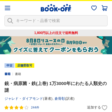
1,800円以上の注文で
送料無料
中古
店舗受取可
書籍
書籍
銃・病原菌・鉄(上巻) 1万3000年にわたる人類史の
謎
ジャレド・ダイアモンド
(著者),
倉骨彰
(訳者)
追加する
244件