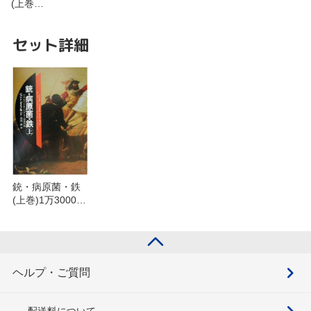
(上巻…
セット詳細
銃・病原菌・鉄
(上巻)1万3000年
にわたる人類史
の謎を含むセッ
ト
ヘルプ・ご質問
配送料について