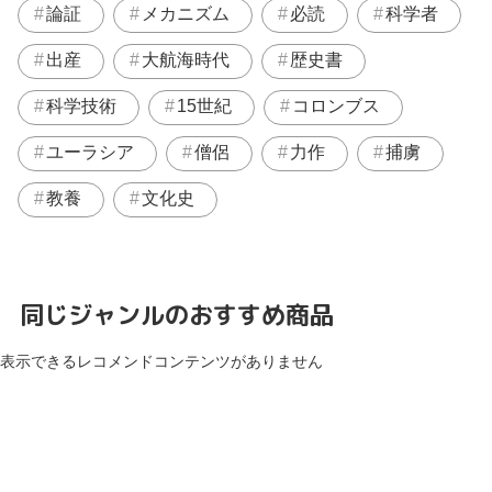
論証
メカニズム
必読
科学者
出産
大航海時代
歴史書
科学技術
15世紀
コロンブス
ユーラシア
僧侶
力作
捕虜
教養
文化史
同じジャンルのおすすめ商品
表示できるレコメンドコンテンツがありません