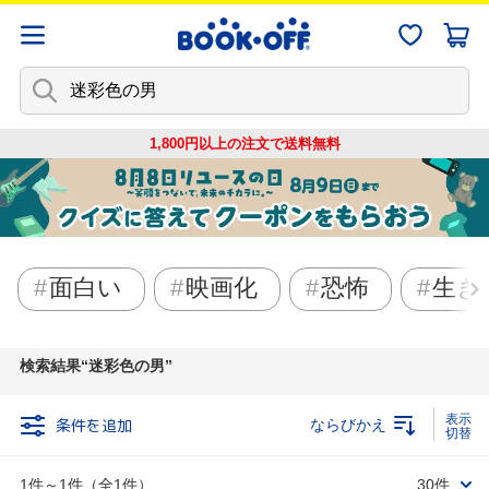
1,800円以上の注文で
送料無料
面白い
映画化
恐怖
生き
検索結果
迷彩色の男
条件を追加
ならびかえ
1件～1件（全1件）
30件