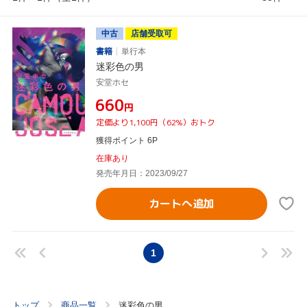
中古
店舗受取可
書籍
単行本
迷彩色の男
安堂ホセ
¥660
円
定価より1,100円（62%）おトク
獲得ポイント 6P
在庫あり
発売年月日：2023/09/27
カートへ追加
1
トップ
商品一覧
迷彩色の男