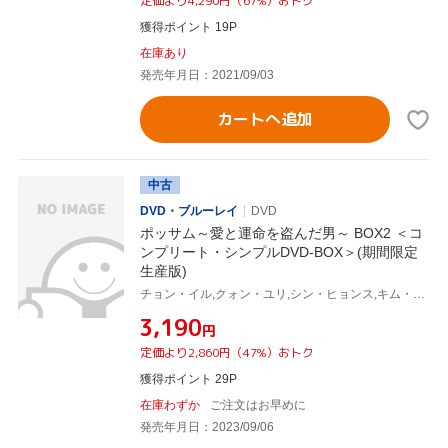
定価より4,290円（67%）おトク
獲得ポイント 19P
在庫あり
発売年月日：2021/09/03
カートへ追加
中古
DVD・ブルーレイ
DVD
ポッサム～愛と運命を盗んだ男～ BOX2 ＜コ
ンプリート・シンプルDVD-BOX＞(期間限定
生産版)
チョン・イル,クォン・ユリ,シン・ヒョンス,キム・テウ
¥3,190
円
定価より2,860円（47%）おトク
獲得ポイント 29P
在庫わずか
ご注文はお早めに
発売年月日：2023/09/06