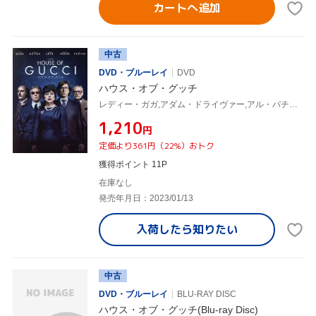
カートへ追加
中古
DVD・ブルーレイ
DVD
ハウス・オブ・グッチ
レディー・ガガ,アダム・ドライヴァー,アル・パチーノ,ジェレミー・アイアンズ,ジャレッド・レト,リドリー・スコット(監督、製作),サラ・ゲイ・フォーデン(原作),ハリー・グレッグソン=ウィリアムズ(音楽)
¥1,210
円
定価より361円（22%）おトク
獲得ポイント 11P
在庫なし
発売年月日：2023/01/13
入荷したら
知りたい
中古
DVD・ブルーレイ
BLU-RAY DISC
ハウス・オブ・グッチ(Blu-ray Disc)