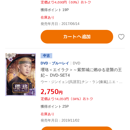
定価より4,698円（69%）おトク
獲得ポイント 19P
在庫あり
発売年月日：2017/06/14
カートへ追加
中古
DVD・ブルーレイ
DVD
瓔珞＜エイラク＞～紫禁城に燃ゆる逆襲の王
妃～ DVD-SET4
ウー・ジンイェン[呉謹言],チン・ラン[秦嵐],ニエ・ユエン[聶遠]
¥2,750
円
定価より14,850円（84%）おトク
獲得ポイント 25P
在庫あり
発売年月日：2019/11/02