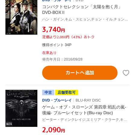
DVD・ブルーレイ
DVD
コンパクトセレクション「太陽を抱く月」
DVD-BOXⅡ
ハン・ガイン,キム・スヒョン,チョン・イル,チョン・ウングォル(原作)
¥3,740
円
定価より2,860円（43%）おトク
獲得ポイント 34P
在庫あり
発売年月日：2016/09/28
カートへ追加
中古
店舗受取可
DVD・ブルーレイ
BLU-RAY DISC
ゲーム・オブ・スローンズ 第四章:戦乱の嵐-
後編- ブルーレイセット(Blu-ray Disc)
ピーター・ディンクレイジ,エミリア・クラーク,キット・ハリントン,ジョージ・R.R.マーティン(原作)
¥2,090
円