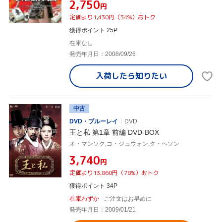
¥2,750
円
定価より1,430円（34%）おトク
獲得ポイント 25P
在庫なし
発売年月日：2008/09/26
入荷したら
知りたい
中古
DVD・ブルーレイ
DVD
王と私 第1章 前編 DVD-BOX
オ・マンソク,コ・ジュウォン,ク・ヘソン
¥3,740
円
定価より13,860円（78%）おトク
獲得ポイント 34P
在庫わずか
ご注文はお早めに
発売年月日：2009/01/21