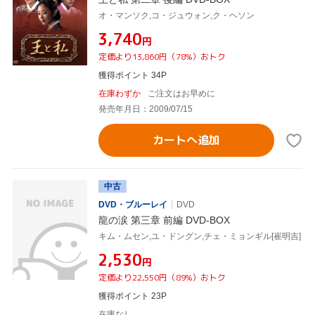
オ・マンソク,コ・ジュウォン,ク・ヘソン
¥3,740
円
定価より13,860円（78%）おトク
獲得ポイント 34P
在庫わずか
ご注文はお早めに
発売年月日：2009/07/15
カートへ追加
中古
DVD・ブルーレイ
DVD
龍の涙 第三章 前編 DVD-BOX
キム・ムセン,ユ・ドングン,チェ・ミョンギル[崔明吉]
¥2,530
円
定価より22,550円（89%）おトク
獲得ポイント 23P
在庫なし