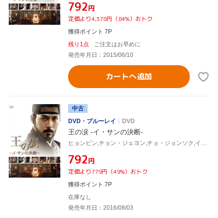
¥792
円
定価より4,378円（84%）おトク
獲得ポイント 7P
残り1点
ご注文はお早めに
発売年月日：2015/06/10
カートへ追加
中古
DVD・ブルーレイ
DVD
王の涙 -イ・サンの決断-
ヒョンビン,チョン・ジェヨン,チョ・ジョンソク,イ・ジェギュ(監督)
¥792
円
定価より779円（49%）おトク
獲得ポイント 7P
在庫なし
発売年月日：2016/08/03