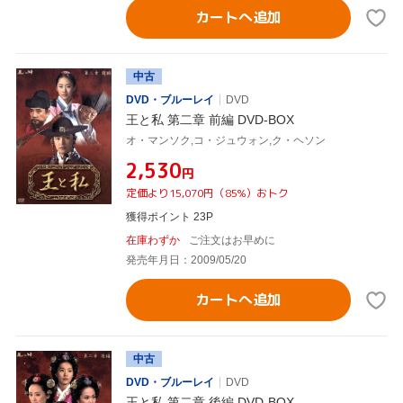
カートへ追加
中古
DVD・ブルーレイ
DVD
王と私 第二章 前編 DVD-BOX
オ・マンソク,コ・ジュウォン,ク・ヘソン
¥2,530
円
定価より15,070円（85%）おトク
獲得ポイント 23P
在庫わずか
ご注文はお早めに
発売年月日：2009/05/20
カートへ追加
中古
DVD・ブルーレイ
DVD
王と私 第二章 後編 DVD-BOX