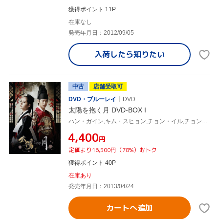
獲得ポイント 11P
在庫なし
発売年月日：2012/09/05
入荷したら
知りたい
中古
店舗受取可
DVD・ブルーレイ
DVD
太陽を抱く月 DVD-BOX I
ハン・ガイン,キム・スヒョン,チョン・イル,チョン・ウングォル(原作)
¥4,400
円
定価より16,500円（78%）おトク
獲得ポイント 40P
在庫あり
発売年月日：2013/04/24
カートへ追加