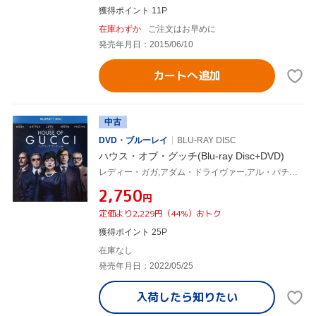
獲得ポイント 11P
在庫わずか
ご注文はお早めに
発売年月日：2015/06/10
カートへ追加
中古
DVD・ブルーレイ
BLU-RAY DISC
ハウス・オブ・グッチ(Blu-ray Disc+DVD)
レディー・ガガ,アダム・ドライヴァー,アル・パチーノ,ジェレミー・アイアンズ,ジャレッド・レト,ジャック・ヒューストン,リドリー・スコット(監督、製作),サラ・ゲイ・フォーデン(原作)
¥2,750
円
定価より2,229円（44%）おトク
獲得ポイント 25P
在庫なし
発売年月日：2022/05/25
入荷したら
知りたい