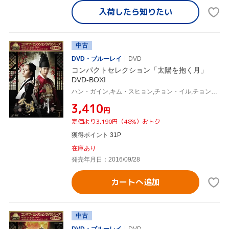
入荷したら
知りたい
中古
DVD・ブルーレイ
DVD
コンパクトセレクション「太陽を抱く月」
DVD-BOXI
ハン・ガイン,キム・スヒョン,チョン・イル,チョン・ウングォル(原作)
¥3,410
円
定価より3,190円（48%）おトク
獲得ポイント 31P
在庫あり
発売年月日：2016/09/28
カートへ追加
中古