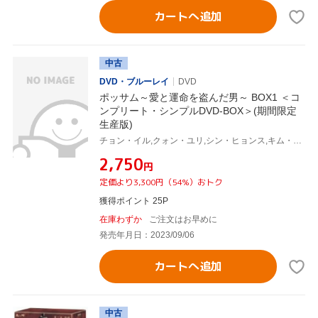
カートへ追加
中古
DVD・ブルーレイ
DVD
ポッサム～愛と運命を盗んだ男～ BOX1 ＜コ
ンプリート・シンプルDVD-BOX＞(期間限定
生産版)
チョン・イル,クォン・ユリ,シン・ヒョンス,キム・テウ
¥2,750
円
定価より3,300円（54%）おトク
獲得ポイント 25P
在庫わずか
ご注文はお早めに
発売年月日：2023/09/06
カートへ追加
中古