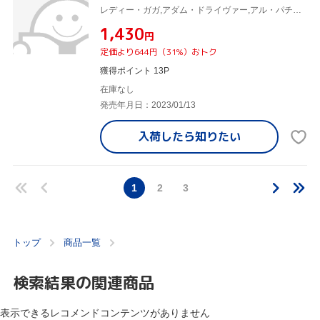
レディー・ガガ,アダム・ドライヴァー,アル・パチーノ,ジェレミー・アイアンズ,ジャレッド・レト,リドリー・スコット(監督、製作),サラ・ゲイ・フォーデン(原作),ハリー・グレッグソン=ウィリアムズ(音楽)
¥1,430
円
定価より644円（31%）おトク
獲得ポイント 13P
在庫なし
発売年月日：2023/01/13
入荷したら
知りたい
1
2
3
トップ
商品一覧
検索結果の関連商品
表示できるレコメンドコンテンツがありません