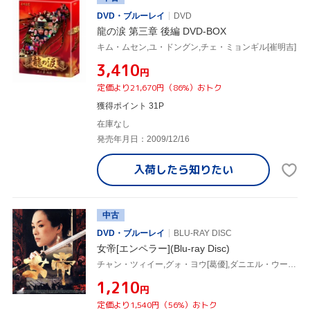
DVD・ブルーレイ
DVD
龍の涙 第三章 後編 DVD-BOX
キム・ムセン,ユ・ドングン,チェ・ミョンギル[崔明吉]
¥3,410
円
定価より21,670円（86%）おトク
獲得ポイント 31P
在庫なし
発売年月日：2009/12/16
入荷したら
知りたい
中古
DVD・ブルーレイ
BLU-RAY DISC
女帝[エンペラー](Blu-ray Disc)
チャン・ツィイー,グォ・ヨウ[葛優],ダニエル・ウー,フォン・シャオガン[馮小剛](監督),タン・ドゥン[譚盾](音楽)
¥1,210
円
定価より1,540円（56%）おトク