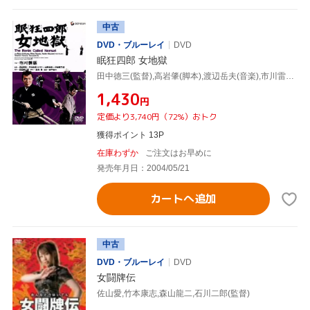
中古
DVD・ブルーレイ
DVD
眠狂四郎 女地獄
田中徳三(監督),高岩肇(脚本),渡辺岳夫(音楽),市川雷蔵,高田美和,水谷良重,田村高廣,小沢栄太郎
¥1,430
円
定価より3,740円（72%）おトク
獲得ポイント 13P
在庫わずか
ご注文はお早めに
発売年月日：2004/05/21
カートへ追加
中古
DVD・ブルーレイ
DVD
女闘牌伝
佐山愛,竹本康志,森山龍二,石川二郎(監督)