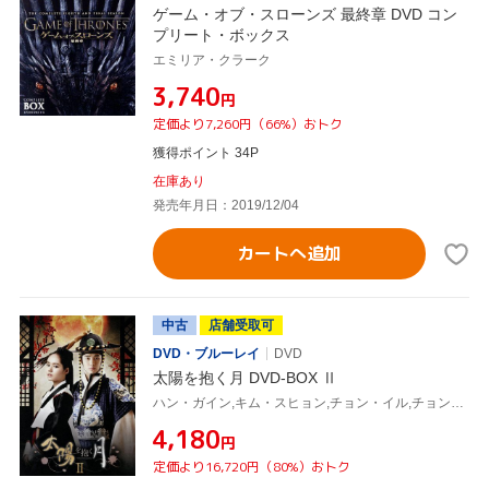
ゲーム・オブ・スローンズ 最終章 DVD コン
プリート・ボックス
エミリア・クラーク
¥3,740
円
定価より7,260円（66%）おトク
獲得ポイント 34P
在庫あり
発売年月日：2019/12/04
カートへ追加
中古
店舗受取可
DVD・ブルーレイ
DVD
太陽を抱く月 DVD-BOX Ⅱ
ハン・ガイン,キム・スヒョン,チョン・イル,チョン・ウングォル(原作)
¥4,180
円
定価より16,720円（80%）おトク