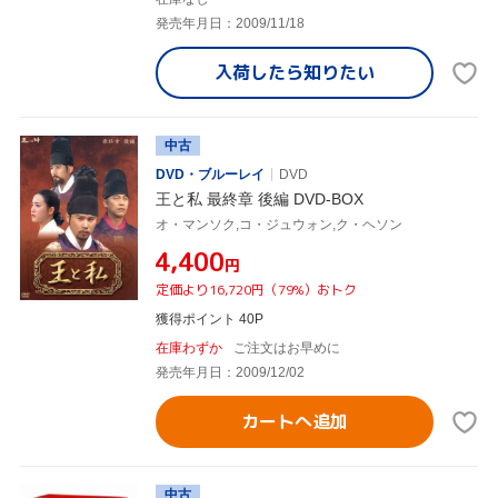
発売年月日：2009/11/18
入荷したら
知りたい
中古
DVD・ブルーレイ
DVD
王と私 最終章 後編 DVD-BOX
オ・マンソク,コ・ジュウォン,ク・ヘソン
¥4,400
円
定価より16,720円（79%）おトク
獲得ポイント 40P
在庫わずか
ご注文はお早めに
発売年月日：2009/12/02
カートへ追加
中古