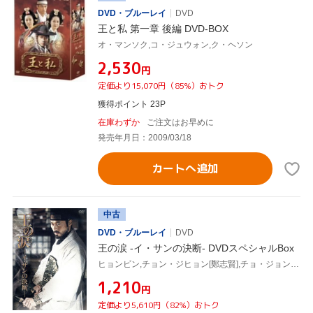
DVD・ブルーレイ
DVD
王と私 第一章 後編 DVD-BOX
オ・マンソク,コ・ジュウォン,ク・ヘソン
¥2,530
円
定価より15,070円（85%）おトク
獲得ポイント 23P
在庫わずか
ご注文はお早めに
発売年月日：2009/03/18
カートへ追加
中古
DVD・ブルーレイ
DVD
王の涙 -イ・サンの決断- DVDスペシャルBox
ヒョンビン,チョン・ジヒョン[鄭志賢],チョ・ジョンソク,イ・ジェギュ(監督)
¥1,210
円
定価より5,610円（82%）おトク