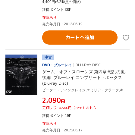
4,400
円
(6/8時点の価格)
獲得ポイント 38P
在庫あり
発売年月日：2013/06/19
カートへ追加
中古
DVD・ブルーレイ
BLU-RAY DISC
ゲーム・オブ・スローンズ 第四章:戦乱の嵐-
後編- ブルーレイ コンプリート・ボックス
(Blu-ray Disc)
ピーター・ディンクレイジ,エミリア・クラーク,キット・ハリントン,ジョージ・R.R.マーティン(原作)
¥2,090
円
定価より10,340円（83%）おトク
獲得ポイント 19P
在庫あり
発売年月日：2015/06/17