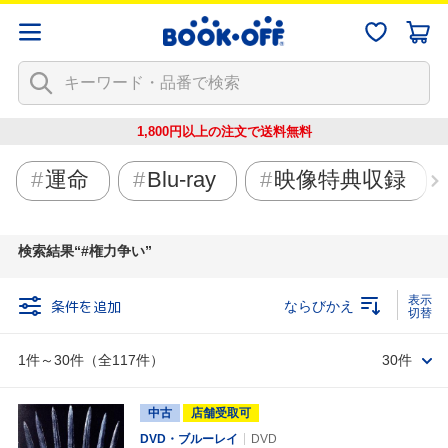
1,800円以上の注文で
送料無料
運命
Blu-ray
映像特典収録
検索結果
#権力争い
条件を追加
ならびかえ
1件～30件（全117件）
30件
中古
店舗受取可
DVD・ブルーレイ
DVD