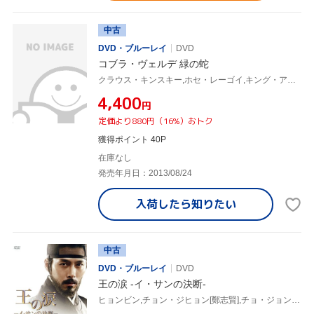
中古
DVD・ブルーレイ
DVD
コブラ・ヴェルデ 緑の蛇
クラウス・キンスキー,ホセ・レーゴイ,キング・アンパウ,ヴェルナー・ヘルツォーク(監督、脚本),ブルース・チャトウィン(原作),ポポル・ヴー(音楽)
¥4,400
円
定価より880円（16%）おトク
獲得ポイント 40P
在庫なし
発売年月日：2013/08/24
入荷したら
知りたい
中古
DVD・ブルーレイ
DVD
王の涙 -イ・サンの決断-
ヒョンビン,チョン・ジヒョン[鄭志賢],チョ・ジョンソク,イ・ジェギュ(監督)