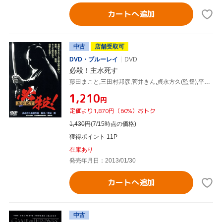
カートへ追加
中古
店舗受取可
DVD・ブルーレイ
DVD
必殺！主水死す
藤田まこと,三田村邦彦,菅井きん,貞永方久(監督),平尾昌晃(音楽)
¥1,210
円
定価より1,870円（60%）おトク
1,430
円
(7/15時点の価格)
獲得ポイント 11P
在庫あり
発売年月日：2013/01/30
カートへ追加
中古