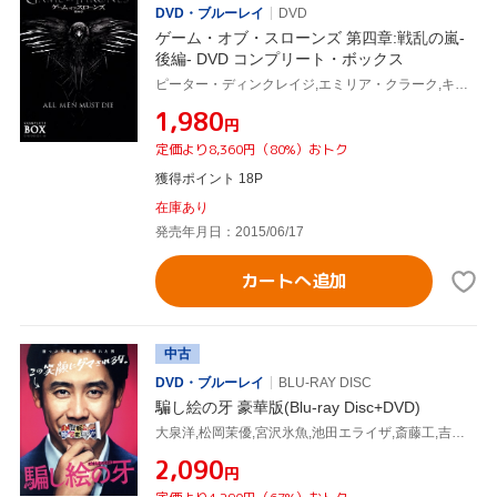
DVD・ブルーレイ
DVD
ゲーム・オブ・スローンズ 第四章:戦乱の嵐-
後編- DVD コンプリート・ボックス
ピーター・ディンクレイジ,エミリア・クラーク,キット・ハリントン,ジョージ・R.R.マーティン(原作)
¥1,980
円
定価より8,360円（80%）おトク
獲得ポイント 18P
在庫あり
発売年月日：2015/06/17
カートへ追加
中古
DVD・ブルーレイ
BLU-RAY DISC
騙し絵の牙 豪華版(Blu-ray Disc+DVD)
大泉洋,松岡茉優,宮沢氷魚,池田エライザ,斎藤工,吉田大八(監督、脚本),塩田武士(原作),LITE(音楽)
¥2,090
円