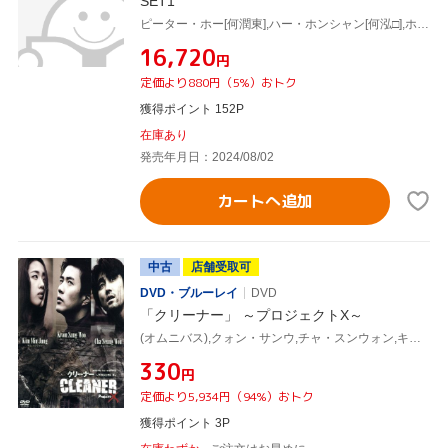
SET1
ピーター・ホー[何潤東],ハー・ホンシャン[何泓□],ホアン・ヨウミン[黄宥明]
¥16,720
円
定価より880円（5%）おトク
獲得ポイント 152P
在庫あり
発売年月日：2024/08/02
カートへ追加
中古
店舗受取可
DVD・ブルーレイ
DVD
「クリーナー」 ～プロジェクトX～
(オムニバス),クォン・サンウ,チャ・スンウォン,キム・ミンジョン
¥330
円
定価より5,934円（94%）おトク
獲得ポイント 3P