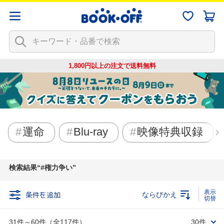
1,800円以上の注文で
送料無料
運命
Blu-ray
映像特典収録
検索結果
#権力争い
条件を追加
ならびかえ
31件～60件（全117件）
30件