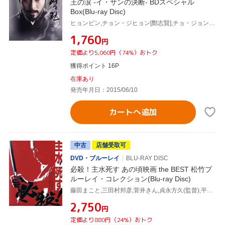
王の涙 -イ・サンの決断- BDスペシャル
Box(Blu-ray Disc)
ヒョンビン,チョン・ジヒョン[鄭志賢],チョ・ジョンソク,イ・ジェギュ(監督)
¥1,760
円
定価より5,060円（74%）おトク
獲得ポイント 16P
在庫あり
発売年月日：2015/06/10
カートへ追加
中古
店舗受取可
DVD・ブルーレイ
BLU-RAY DISC
必殺！主水死す あの頃映画 the BEST 松竹ブ
ルーレイ・コレクション(Blu-ray Disc)
藤田まこと,三田村邦彦,菅井きん,貞永方久(監督),平尾昌晃(音楽)
¥2,750
円
定価より880円（24%）おトク