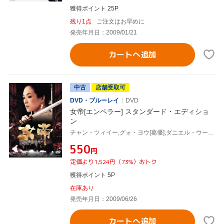
獲得ポイント 25P
残り1点
ご注文はお早めに
発売年月日：2009/01/21
カートへ追加
中古
店舗受取可
DVD・ブルーレイ
DVD
女帝[エンペラー] スタンダード・エディショ
ン
チャン・ツィイー,グォ・ヨウ[葛優],ダニエル・ウー,フォン・シャオガン[馮小剛](監督),タン・ドゥン[譚盾](音楽)
¥550
円
定価より1,524円（73%）おトク
獲得ポイント 5P
在庫あり
発売年月日：2009/06/26
カートへ追加