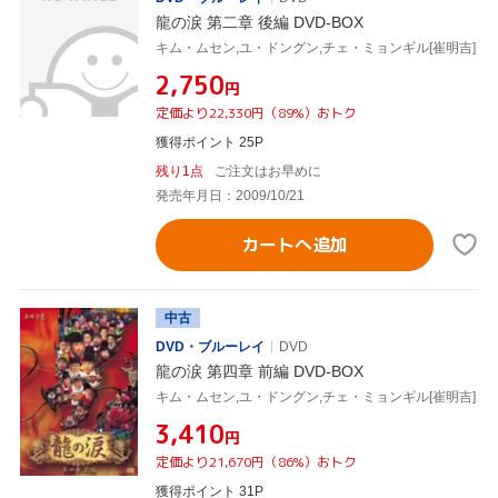
龍の涙 第二章 後編 DVD-BOX
キム・ムセン,ユ・ドングン,チェ・ミョンギル[崔明吉]
¥2,750
円
定価より22,330円（89%）おトク
獲得ポイント 25P
残り1点
ご注文はお早めに
発売年月日：2009/10/21
カートへ追加
中古
DVD・ブルーレイ
DVD
龍の涙 第四章 前編 DVD-BOX
キム・ムセン,ユ・ドングン,チェ・ミョンギル[崔明吉]
¥3,410
円
定価より21,670円（86%）おトク
獲得ポイント 31P