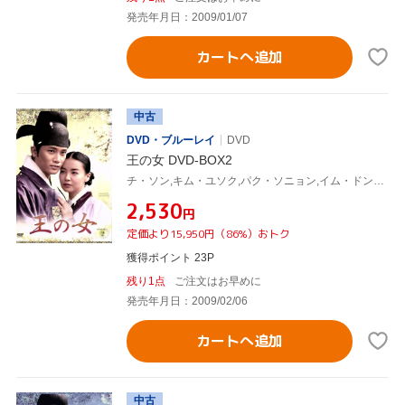
発売年月日：2009/01/07
カートへ追加
中古
DVD・ブルーレイ
DVD
王の女 DVD-BOX2
チ・ソン,キム・ユソク,パク・ソニョン,イム・ドンジン,ホン・スヒョン
¥2,530
円
定価より15,950円（86%）おトク
獲得ポイント 23P
残り1点
ご注文はお早めに
発売年月日：2009/02/06
カートへ追加
中古