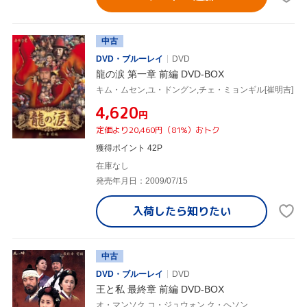
中古
DVD・ブルーレイ
DVD
龍の涙 第一章 前編 DVD-BOX
キム・ムセン,ユ・ドングン,チェ・ミョンギル[崔明吉]
¥4,620
円
定価より20,460円（81%）おトク
獲得ポイント 42P
在庫なし
発売年月日：2009/07/15
入荷したら
知りたい
中古
DVD・ブルーレイ
DVD
王と私 最終章 前編 DVD-BOX
オ・マンソク,コ・ジュウォン,ク・ヘソン