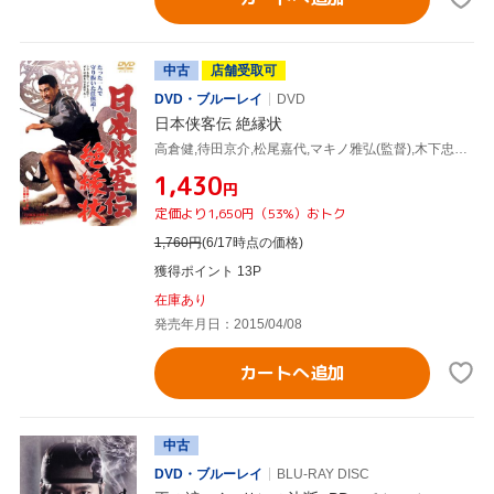
中古
店舗受取可
DVD・ブルーレイ
DVD
日本侠客伝 絶縁状
高倉健,待田京介,松尾嘉代,マキノ雅弘(監督),木下忠司(音楽)
¥1,430
円
定価より1,650円（53%）おトク
1,760
円
(6/17時点の価格)
獲得ポイント 13P
在庫あり
発売年月日：2015/04/08
カートへ追加
中古
DVD・ブルーレイ
BLU-RAY DISC