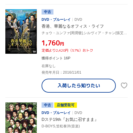
中古
DVD・ブルーレイ
DVD
香港、華麗なるオフィス・ライフ
チョウ・ユンファ[周潤發],シルヴィア・チャン[張艾嘉](出演、脚本、製作),イーソン・チャン,ジョニー・トー(監督、製作),ルオ・ダーヨウ[羅大佑](音楽)
¥1,760
円
定価より2,420円（57%）おトク
獲得ポイント 16P
在庫なし
発売年月日：2016/11/01
入荷したら
知りたい
中古
店舗受取可
DVD・ブルーレイ
DVD
Dステ19th『お気に召すまま』
D-BOYS,笠松泰洋(音楽)