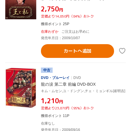
¥2,750
円
定価より14,850円（84%）おトク
獲得ポイント 25P
在庫わずか
ご注文はお早めに
発売年月日：2009/10/07
カートへ追加
中古
DVD・ブルーレイ
DVD
龍の涙 第二章 前編 DVD-BOX
キム・ムセン,ユ・ドングン,チェ・ミョンギル[崔明吉]
¥1,210
円
定価より23,870円（95%）おトク
獲得ポイント 11P
在庫なし
発売年月日：2009/09/16