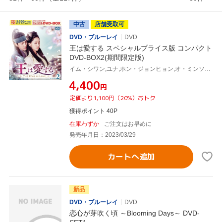
中古
店舗受取可
DVD・ブルーレイ
DVD
王は愛する スペシャルプライス版 コンパクト
DVD-BOX2(期間限定版)
イム・シワン,ユナ,ホン・ジョンヒョン,オ・ミンソク,パク・ファニ
¥4,400
円
定価より1,100円（20%）おトク
獲得ポイント 40P
在庫わずか
ご注文はお早めに
発売年月日：2023/03/29
カートへ追加
新品
DVD・ブルーレイ
DVD
恋心が芽吹く頃 ～Blooming Days～ DVD-