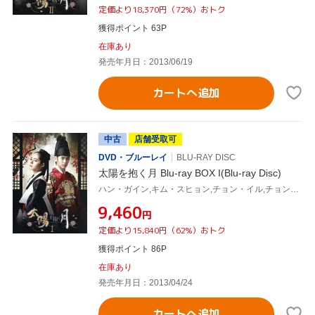
定価より18,370円（72%）おトク
獲得ポイント 63P
在庫あり
発売年月日：2013/06/19
カートへ追加
中古
店舗受取可
DVD・ブルーレイ
BLU-RAY DISC
太陽を抱く月 Blu-ray BOX I(Blu-ray Disc)
ハン・ガイン,キム・スヒョン,チョン・イル,チョン・ウングォル(原作)
¥9,460
円
定価より15,840円（62%）おトク
獲得ポイント 86P
在庫あり
発売年月日：2013/04/24
カートへ追加