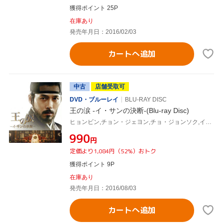
獲得ポイント 25P
在庫あり
発売年月日：2016/02/03
カートへ追加
中古
店舗受取可
DVD・ブルーレイ
BLU-RAY DISC
王の涙 -イ・サンの決断-(Blu-ray Disc)
ヒョンビン,チョン・ジェヨン,チョ・ジョンソク,イ・ジェギュ(監督)
¥990
円
定価より1,084円（52%）おトク
獲得ポイント 9P
在庫あり
発売年月日：2016/08/03
カートへ追加