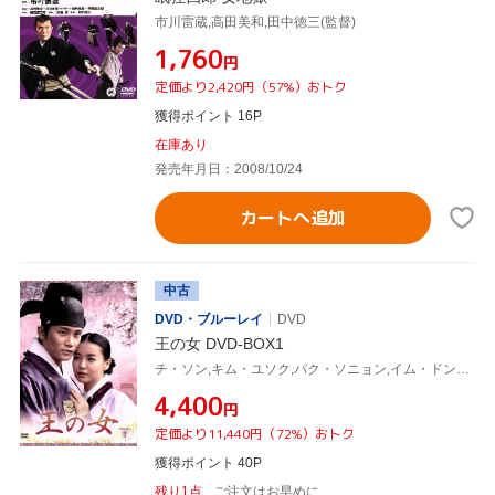
市川雷蔵,高田美和,田中徳三(監督)
¥1,760
円
定価より2,420円（57%）おトク
獲得ポイント 16P
在庫あり
発売年月日：2008/10/24
カートへ追加
中古
DVD・ブルーレイ
DVD
王の女 DVD-BOX1
チ・ソン,キム・ユソク,パク・ソニョン,イム・ドンジン,ホン・スヒョン
¥4,400
円
定価より11,440円（72%）おトク
獲得ポイント 40P
残り1点
ご注文はお早めに