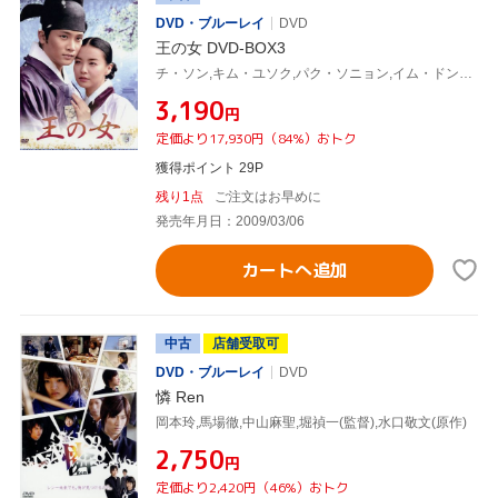
DVD・ブルーレイ
DVD
王の女 DVD-BOX3
チ・ソン,キム・ユソク,パク・ソニョン,イム・ドンジン,ホン・スヒョン
¥3,190
円
定価より17,930円（84%）おトク
獲得ポイント 29P
残り1点
ご注文はお早めに
発売年月日：2009/03/06
カートへ追加
中古
店舗受取可
DVD・ブルーレイ
DVD
憐 Ren
岡本玲,馬場徹,中山麻聖,堀禎一(監督),水口敬文(原作)
¥2,750
円
定価より2,420円（46%）おトク