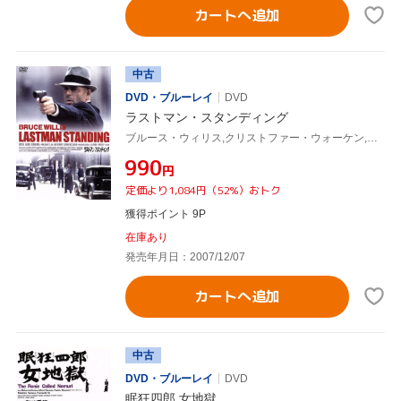
カートへ追加
中古
DVD・ブルーレイ
DVD
ラストマン・スタンディング
ブルース・ウィリス,クリストファー・ウォーケン,ブルース・ダーン,ウィリアム・サンダーソン,ウォルター・ヒル(監督、製作)
¥990
円
定価より1,084円（52%）おトク
獲得ポイント 9P
在庫あり
発売年月日：2007/12/07
カートへ追加
中古
DVD・ブルーレイ
DVD
眠狂四郎 女地獄