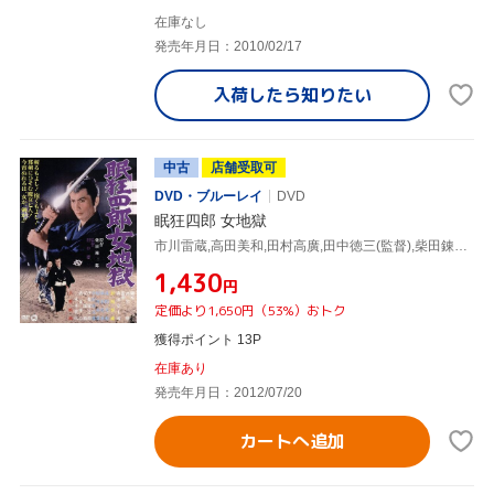
在庫なし
発売年月日：2010/02/17
入荷したら
知りたい
中古
店舗受取可
DVD・ブルーレイ
DVD
眠狂四郎 女地獄
市川雷蔵,高田美和,田村高廣,田中徳三(監督),柴田錬三郎(原作)
¥1,430
円
定価より1,650円（53%）おトク
獲得ポイント 13P
在庫あり
発売年月日：2012/07/20
カートへ追加