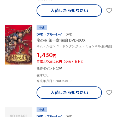
入荷したら
知りたい
中古
DVD・ブルーレイ
DVD
龍の涙 第一章 後編 DVD-BOX
キム・ムセン,ユ・ドングン,チェ・ミョンギル[崔明吉]
¥1,430
円
定価より23,650円（94%）おトク
獲得ポイント 13P
在庫なし
発売年月日：2009/08/19
入荷したら
知りたい
中古
DVD・ブルーレイ
DVD