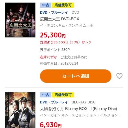
中古
店舗受取可
DVD・ブルーレイ
DVD
広開土太王 DVD-BOX
イ・テゴン,キム・スンス,イム・ホ
¥25,300
円
定価より25,300円（50%）おトク
獲得ポイント 230P
在庫わずか
ご注文はお早めに
発売年月日：2012/08/24
カートへ追加
中古
店舗受取可
DVD・ブルーレイ
BLU-RAY DISC
太陽を抱く月 Blu-ray BOX Ⅱ(Blu-ray Disc)
ハン・ガイン,キム・スヒョン,チョン・イル,チョン・ウングォル(原作)
¥6,930
円