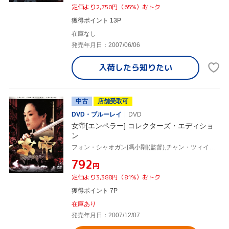
定価より2,750円（65%）おトク
獲得ポイント 13P
在庫なし
発売年月日：2007/06/06
入荷したら
知りたい
中古
店舗受取可
DVD・ブルーレイ
DVD
女帝[エンペラー] コレクターズ・エディショ
ン
フォン・シャオガン[馮小剛](監督),チャン・ツィイー,グォ・ヨウ[葛優]
¥792
円
定価より3,388円（81%）おトク
獲得ポイント 7P
在庫あり
発売年月日：2007/12/07