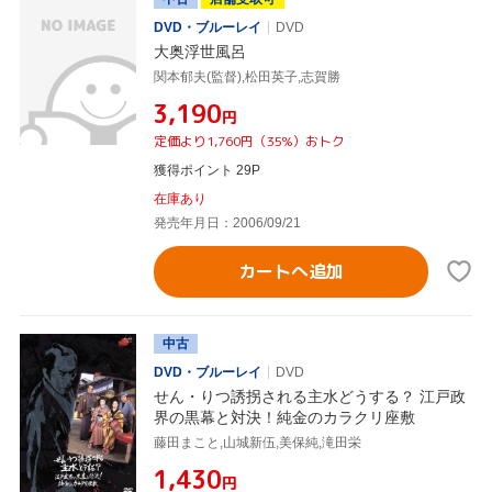
DVD・ブルーレイ
DVD
大奥浮世風呂
関本郁夫(監督),松田英子,志賀勝
¥3,190
円
定価より1,760円（35%）おトク
獲得ポイント 29P
在庫あり
発売年月日：2006/09/21
カートへ追加
中古
DVD・ブルーレイ
DVD
せん・りつ誘拐される主水どうする？ 江戸政
界の黒幕と対決！純金のカラクリ座敷
藤田まこと,山城新伍,美保純,滝田栄
¥1,430
円