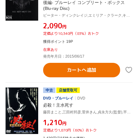
後編- ブルーレイ コンプリート・ボックス
(Blu-ray Disc)
ピーター・ディンクレイジ,エミリア・クラーク,キット・ハリントン,ジョージ・R.R.マーティン(原作)
¥2,090
円
定価より10,340円（83%）おトク
獲得ポイント 19P
在庫あり
発売年月日：2015/06/17
カートへ追加
中古
店舗受取可
DVD・ブルーレイ
DVD
必殺！主水死す
藤田まこと,三田村邦彦,菅井きん,貞永方久(監督),平尾昌晃(音楽)
¥1,210
円
定価より1,870円（60%）おトク