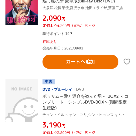
騙し絵の牙 豪華版(Blu-ray Disc+DVD)
大泉洋,松岡茉優,宮沢氷魚,池田エライザ,斎藤工,吉田大八(監督、脚本),塩田武士(原作),LITE(音楽)
¥2,090
円
定価より4,290円（67%）おトク
獲得ポイント 19P
在庫あり
発売年月日：2021/09/03
カートへ追加
中古
DVD・ブルーレイ
DVD
ポッサム～愛と運命を盗んだ男～ BOX2 ＜コ
ンプリート・シンプルDVD-BOX＞(期間限定
生産版)
チョン・イル,クォン・ユリ,シン・ヒョンス,キム・テウ
¥3,190
円
定価より2,860円（47%）おトク