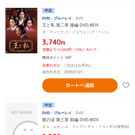
中古
DVD・ブルーレイ
DVD
王と私 第二章 後編 DVD-BOX
オ・マンソク,コ・ジュウォン,ク・ヘソン
¥3,740
円
定価より13,860円（78%）おトク
獲得ポイント 34P
在庫わずか
ご注文はお早めに
発売年月日：2009/07/15
カートへ追加
中古
DVD・ブルーレイ
DVD
龍の涙 第三章 前編 DVD-BOX
キム・ムセン,ユ・ドングン,チェ・ミョンギル[崔明吉]