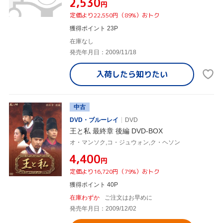
¥2,530
円
定価より22,550円（89%）おトク
獲得ポイント 23P
在庫なし
発売年月日：2009/11/18
入荷したら
知りたい
中古
DVD・ブルーレイ
DVD
王と私 最終章 後編 DVD-BOX
オ・マンソク,コ・ジュウォン,ク・ヘソン
¥4,400
円
定価より16,720円（79%）おトク
獲得ポイント 40P
在庫わずか
ご注文はお早めに
発売年月日：2009/12/02