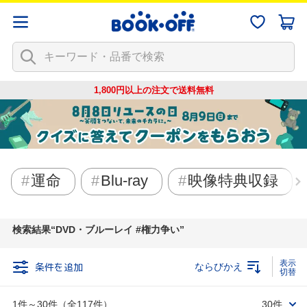
1,800円以上の注文で
送料無料
運命
Blu-ray
映像特典収録
検索結果
DVD・ブルーレイ #権力争い
条件を追加
ならびかえ
1件～30件（全117件）
30件