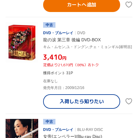
カートへ追加
中古
DVD・ブルーレイ
DVD
龍の涙 第三章 後編 DVD-BOX
キム・ムセン,ユ・ドングン,チェ・ミョンギル[崔明吉]
¥3,410
円
定価より21,670円（86%）おトク
獲得ポイント 31P
在庫なし
発売年月日：2009/12/16
入荷したら
知りたい
中古
DVD・ブルーレイ
BLU-RAY DISC
女帝[エンペラー](Blu-ray Disc)