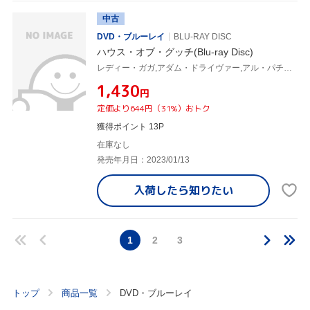
中古
DVD・ブルーレイ
BLU-RAY DISC
ハウス・オブ・グッチ(Blu-ray Disc)
レディー・ガガ,アダム・ドライヴァー,アル・パチーノ,ジェレミー・アイアンズ,ジャレッド・レト,リドリー・スコット(監督、製作),サラ・ゲイ・フォーデン(原作),ハリー・グレッグソン=ウィリアムズ(音楽)
¥1,430
円
定価より644円（31%）おトク
獲得ポイント 13P
在庫なし
発売年月日：2023/01/13
入荷したら
知りたい
1
2
3
トップ
商品一覧
DVD・ブルーレイ