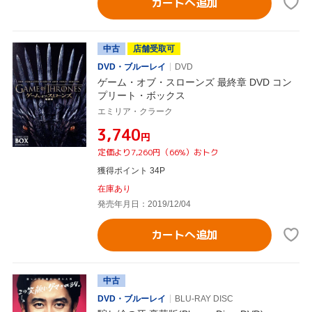
カートへ追加
中古
店舗受取可
DVD・ブルーレイ
DVD
ゲーム・オブ・スローンズ 最終章 DVD コン
プリート・ボックス
エミリア・クラーク
¥3,740
円
定価より7,260円（66%）おトク
獲得ポイント 34P
在庫あり
発売年月日：2019/12/04
カートへ追加
中古
DVD・ブルーレイ
BLU-RAY DISC