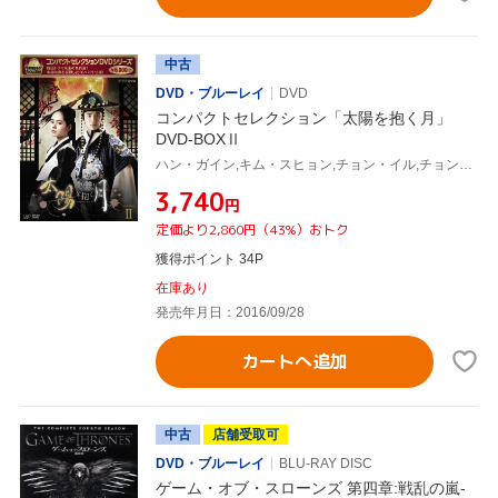
中古
DVD・ブルーレイ
DVD
コンパクトセレクション「太陽を抱く月」
DVD-BOXⅡ
ハン・ガイン,キム・スヒョン,チョン・イル,チョン・ウングォル(原作)
¥3,740
円
定価より2,860円（43%）おトク
獲得ポイント 34P
在庫あり
発売年月日：2016/09/28
カートへ追加
中古
店舗受取可
DVD・ブルーレイ
BLU-RAY DISC
ゲーム・オブ・スローンズ 第四章:戦乱の嵐-