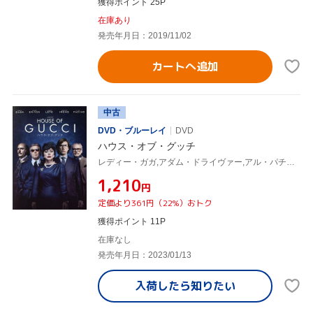
獲得ポイント 25P
在庫あり
発売年月日：2019/11/02
カートへ追加
中古
DVD・ブルーレイ
DVD
ハウス・オブ・グッチ
レディー・ガガ,アダム・ドライヴァー,アル・パチーノ,ジェレミー・アイアンズ,ジャレッド・レト,リドリー・スコット(監督、製作),サラ・ゲイ・フォーデン(原作),ハリー・グレッグソン=ウィリアムズ(音楽)
¥1,210
円
定価より361円（22%）おトク
獲得ポイント 11P
在庫なし
発売年月日：2023/01/13
入荷したら
知りたい