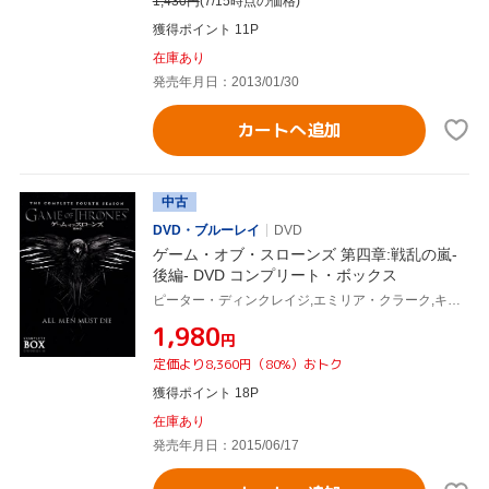
1,430
円
(7/15時点の価格)
獲得ポイント 11P
在庫あり
発売年月日：2013/01/30
カートへ追加
中古
DVD・ブルーレイ
DVD
ゲーム・オブ・スローンズ 第四章:戦乱の嵐-
後編- DVD コンプリート・ボックス
ピーター・ディンクレイジ,エミリア・クラーク,キット・ハリントン,ジョージ・R.R.マーティン(原作)
¥1,980
円
定価より8,360円（80%）おトク
獲得ポイント 18P
在庫あり
発売年月日：2015/06/17