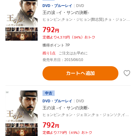
DVD・ブルーレイ
DVD
王の涙 -イ・サンの決断-
ヒョンビン,チョン・ジヒョン[鄭志賢],チョ・ジョンソク,イ・ジェギュ(監督)
¥792
円
定価より4,378円（84%）おトク
獲得ポイント 7P
残り1点
ご注文はお早めに
発売年月日：2015/06/10
カートへ追加
中古
DVD・ブルーレイ
DVD
王の涙 -イ・サンの決断-
ヒョンビン,チョン・ジェヨン,チョ・ジョンソク,イ・ジェギュ(監督)
¥792
円
定価より779円（49%）おトク