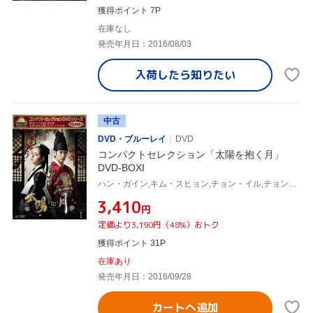
獲得ポイント 7P
在庫なし
発売年月日：2016/08/03
入荷したら
知りたい
中古
DVD・ブルーレイ
DVD
コンパクトセレクション「太陽を抱く月」
DVD-BOXI
ハン・ガイン,キム・スヒョン,チョン・イル,チョン・ウングォル(原作)
¥3,410
円
定価より3,190円（48%）おトク
獲得ポイント 31P
在庫あり
発売年月日：2016/09/28
カートへ追加