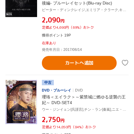
後編- ブルーレイセット(Blu-ray Disc)
ピーター・ディンクレイジ,エミリア・クラーク,キット・ハリントン,ジョージ・R.R.マーティン(原作)
¥2,090
円
定価より4,698円（69%）おトク
獲得ポイント 19P
在庫あり
発売年月日：2017/06/14
カートへ追加
中古
DVD・ブルーレイ
DVD
瓔珞＜エイラク＞～紫禁城に燃ゆる逆襲の王
妃～ DVD-SET4
ウー・ジンイェン[呉謹言],チン・ラン[秦嵐],ニエ・ユエン[聶遠]
¥2,750
円
定価より14,850円（84%）おトク