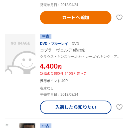
発売年月日：2013/04/24
カートへ追加
中古
DVD・ブルーレイ
DVD
コブラ・ヴェルデ 緑の蛇
クラウス・キンスキー,ホセ・レーゴイ,キング・アンパウ,ヴェルナー・ヘルツォーク(監督、脚本),ブルース・チャトウィン(原作),ポポル・ヴー(音楽)
¥4,400
円
定価より880円（16%）おトク
獲得ポイント 40P
在庫なし
発売年月日：2013/08/24
入荷したら
知りたい
中古