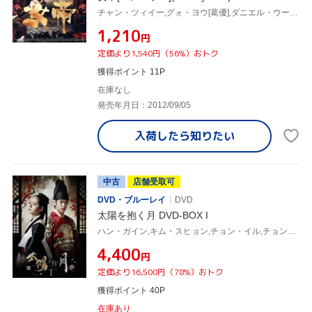
チャン・ツィイー,グォ・ヨウ[葛優],ダニエル・ウー,フォン・シャオガン[馮小剛](監督),タン・ドゥン[譚盾](音楽)
¥1,210
円
定価より1,540円（56%）おトク
獲得ポイント 11P
在庫なし
発売年月日：2012/09/05
入荷したら
知りたい
中古
店舗受取可
DVD・ブルーレイ
DVD
太陽を抱く月 DVD-BOX I
ハン・ガイン,キム・スヒョン,チョン・イル,チョン・ウングォル(原作)
¥4,400
円
定価より16,500円（78%）おトク
獲得ポイント 40P
在庫あり