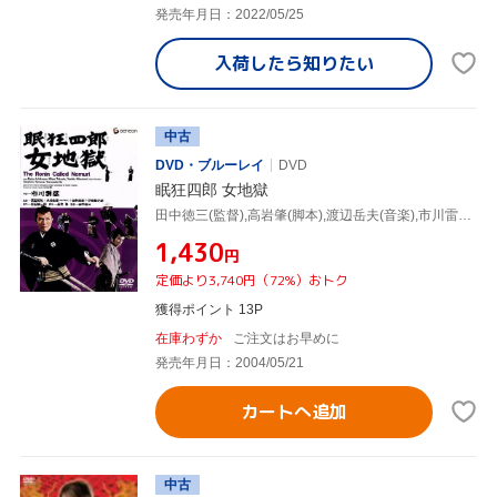
発売年月日：2022/05/25
入荷したら
知りたい
中古
DVD・ブルーレイ
DVD
眠狂四郎 女地獄
田中徳三(監督),高岩肇(脚本),渡辺岳夫(音楽),市川雷蔵,高田美和,水谷良重,田村高廣,小沢栄太郎
¥1,430
円
定価より3,740円（72%）おトク
獲得ポイント 13P
在庫わずか
ご注文はお早めに
発売年月日：2004/05/21
カートへ追加
中古