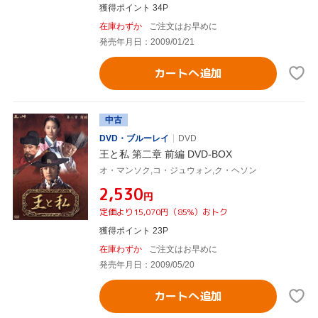
獲得ポイント 34P
在庫わずか
ご注文はお早めに
発売年月日：2009/01/21
カートへ追加
中古
DVD・ブルーレイ
DVD
王と私 第二章 前編 DVD-BOX
オ・マンソク,コ・ジュウォン,ク・ヘソン
¥2,530
円
定価より15,070円（85%）おトク
獲得ポイント 23P
在庫わずか
ご注文はお早めに
発売年月日：2009/05/20
カートへ追加