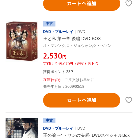
カートへ追加
中古
DVD・ブルーレイ
DVD
王と私 第一章 後編 DVD-BOX
オ・マンソク,コ・ジュウォン,ク・ヘソン
¥2,530
円
定価より15,070円（85%）おトク
獲得ポイント 23P
在庫わずか
ご注文はお早めに
発売年月日：2009/03/18
カートへ追加
中古
DVD・ブルーレイ
DVD
王の涙 -イ・サンの決断- DVDスペシャルBox