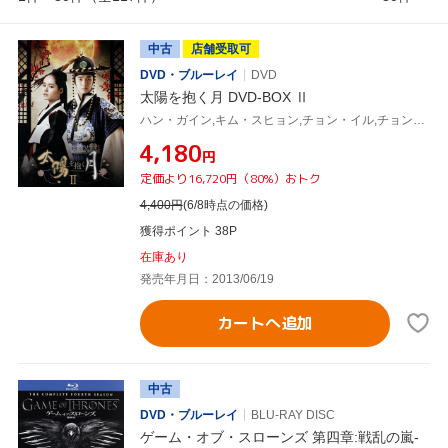
中古
店舗受取可
DVD・ブルーレイ
DVD
太陽を抱く月 DVD-BOX Ⅱ
ハン・ガイン,キム・スヒョン,チョン・イル,チョン・ウングォル(原作)
¥4,180
円
定価より16,720円（80%）おトク
4,400
円
(6/8時点の価格)
獲得ポイント 38P
在庫あり
発売年月日：2013/06/19
カートへ追加
中古
DVD・ブルーレイ
BLU-RAY DISC
ゲーム・オブ・スローンズ 第四章:戦乱の嵐-