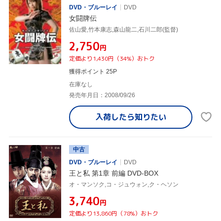
DVD・ブルーレイ
DVD
女闘牌伝
佐山愛,竹本康志,森山龍二,石川二郎(監督)
¥2,750
円
定価より1,430円（34%）おトク
獲得ポイント 25P
在庫なし
発売年月日：2008/09/26
入荷したら
知りたい
中古
DVD・ブルーレイ
DVD
王と私 第1章 前編 DVD-BOX
オ・マンソク,コ・ジュウォン,ク・ヘソン
¥3,740
円
定価より13,860円（78%）おトク