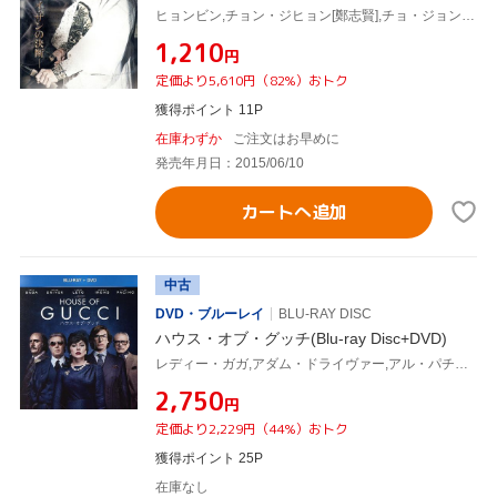
ヒョンビン,チョン・ジヒョン[鄭志賢],チョ・ジョンソク,イ・ジェギュ(監督)
¥1,210
円
定価より5,610円（82%）おトク
獲得ポイント 11P
在庫わずか
ご注文はお早めに
発売年月日：2015/06/10
カートへ追加
中古
DVD・ブルーレイ
BLU-RAY DISC
ハウス・オブ・グッチ(Blu-ray Disc+DVD)
レディー・ガガ,アダム・ドライヴァー,アル・パチーノ,ジェレミー・アイアンズ,ジャレッド・レト,ジャック・ヒューストン,リドリー・スコット(監督、製作),サラ・ゲイ・フォーデン(原作)
¥2,750
円
定価より2,229円（44%）おトク
獲得ポイント 25P
在庫なし