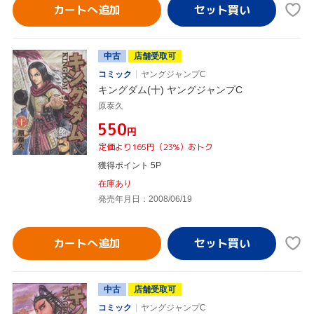
カートへ追加
中古
店舗受取可
コミック
ヤングジャンプC
キングダム(十) ヤングジャンプC
原泰久
¥550
円
定価より165円（23%）おトク
獲得ポイント 5P
在庫あり
発売年月日：2008/06/19
カートへ追加
中古
店舗受取可
コミック
ヤングジャンプC