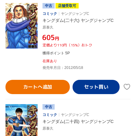
中古
店舗受取可
コミック
ヤングジャンプC
キングダム(二十六) ヤングジャンプC
原泰久
¥605
円
定価より110円（15%）おトク
獲得ポイント 5P
在庫あり
発売年月日：2012/05/18
カートへ追加
中古
コミック
ヤングジャンプC
キングダム(二十四) ヤングジャンプC
原泰久