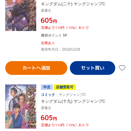
キングダム(二十) ヤングジャンプC
原泰久
¥605
円
定価より110円（15%）おトク
獲得ポイント 5P
在庫あり
発売年月日：2010/11/19
カートへ追加
中古
店舗受取可
コミック
ヤングジャンプC
キングダム(十九) ヤングジャンプC
原泰久
¥605
円
定価より110円（15%）おトク