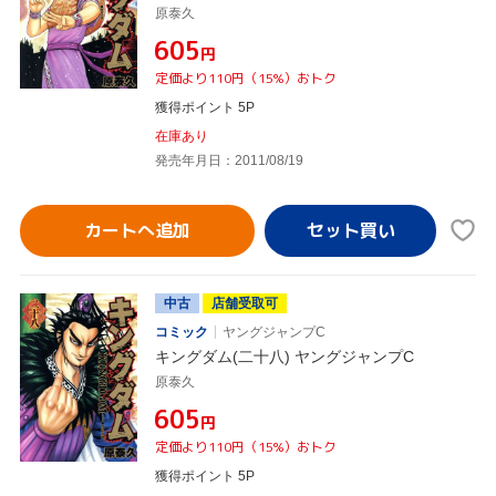
原泰久
¥605
円
定価より110円（15%）おトク
獲得ポイント 5P
在庫あり
発売年月日：2011/08/19
カートへ追加
中古
店舗受取可
コミック
ヤングジャンプC
キングダム(二十八) ヤングジャンプC
原泰久
¥605
円
定価より110円（15%）おトク
獲得ポイント 5P