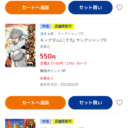
カートへ追加
中古
店舗受取可
コミック
ヤングジャンプC
キングダム(二十九) ヤングジャンプC
原泰久
¥550
円
定価より165円（23%）おトク
獲得ポイント 5P
在庫あり
発売年月日：2013/02/19
カートへ追加
中古
店舗受取可