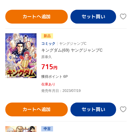
カートへ追加
新品
コミック
ヤングジャンプC
キングダム(69) ヤングジャンプC
原泰久
¥715
円
獲得ポイント 6P
在庫あり
発売年月日：2023/07/19
カートへ追加
中古