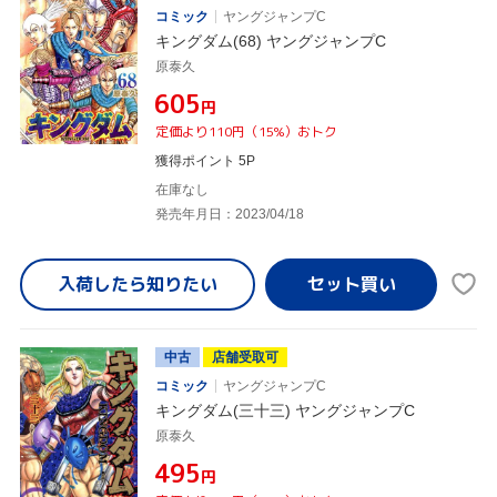
コミック
ヤングジャンプC
キングダム(68) ヤングジャンプC
原泰久
¥605
円
定価より110円（15%）おトク
獲得ポイント 5P
在庫なし
発売年月日：2023/04/18
入荷したら
知りたい
中古
店舗受取可
コミック
ヤングジャンプC
キングダム(三十三) ヤングジャンプC
原泰久
¥495
円