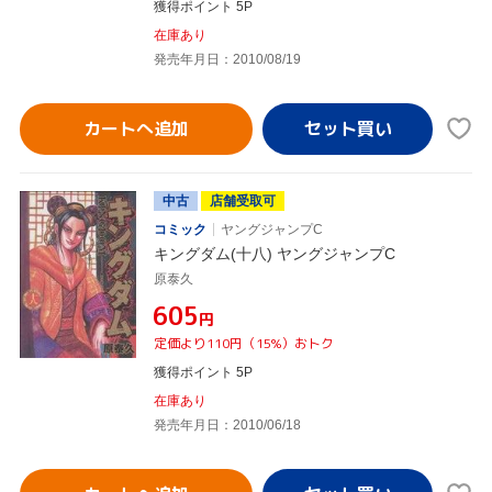
獲得ポイント 5P
在庫あり
発売年月日：2010/08/19
カートへ追加
中古
店舗受取可
コミック
ヤングジャンプC
キングダム(十八) ヤングジャンプC
原泰久
¥605
円
定価より110円（15%）おトク
獲得ポイント 5P
在庫あり
発売年月日：2010/06/18