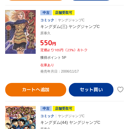
中古
店舗受取可
コミック
ヤングジャンプC
キングダム(三) ヤングジャンプC
原泰久
¥550
円
定価より165円（23%）おトク
獲得ポイント 5P
在庫あり
発売年月日：2006/11/17
カートへ追加
中古
店舗受取可
コミック
ヤングジャンプC
キングダム(44) ヤングジャンプC
原泰久