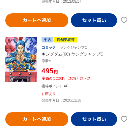
発売年月日：2012/08/17
カートへ追加
中古
店舗受取可
コミック
ヤングジャンプC
キングダム(60) ヤングジャンプC
原泰久
¥495
円
定価より220円（30%）おトク
獲得ポイント 4P
在庫あり
発売年月日：2020/12/18
カートへ追加