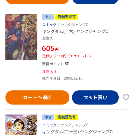
中古
店舗受取可
コミック
ヤングジャンプC
キングダム(十六) ヤングジャンプC
原泰久
¥605
円
定価より110円（15%）おトク
獲得ポイント 5P
在庫あり
発売年月日：2009/12/18
カートへ追加
中古
店舗受取可
コミック
ヤングジャンプC
キングダム(二十三) ヤングジャンプC