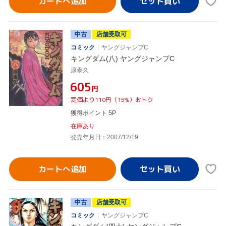
カートへ追加
中古
店舗受取可
コミック
ヤングジャンプC
キングダム(八) ヤングジャンプC
原泰久
¥605
円
定価より110円（15%）おトク
獲得ポイント 5P
在庫あり
発売年月日：2007/12/19
カートへ追加
中古
店舗受取可
コミック
ヤングジャンプC