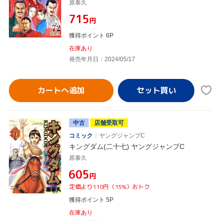
原泰久
¥715
円
獲得ポイント 6P
在庫あり
発売年月日：2024/05/17
カートへ追加
中古
店舗受取可
コミック
ヤングジャンプC
キングダム(二十七) ヤングジャンプC
原泰久
¥605
円
定価より110円（15%）おトク
獲得ポイント 5P
在庫あり