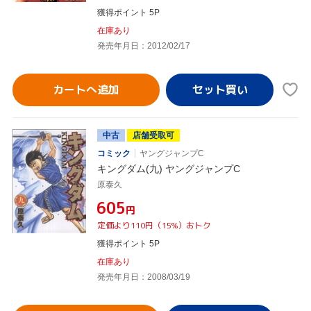
獲得ポイント 5P
在庫あり
発売年月日：2012/02/17
カートへ追加
中古
店舗受取可
コミック
ヤングジャンプC
キングダム(九) ヤングジャンプC
原泰久
¥605
円
定価より110円（15%）おトク
獲得ポイント 5P
在庫あり
発売年月日：2008/03/19