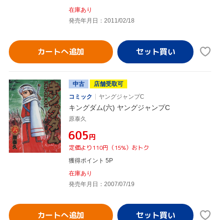
在庫あり
発売年月日：2011/02/18
カートへ追加
中古
店舗受取可
コミック
ヤングジャンプC
キングダム(六) ヤングジャンプC
原泰久
¥605
円
定価より110円（15%）おトク
獲得ポイント 5P
在庫あり
発売年月日：2007/07/19
カートへ追加