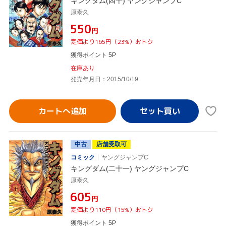
キングダム(四十) ヤングジャンプC
原泰久
¥550
円
定価より165円（23%）おトク
獲得ポイント 5P
在庫あり
発売年月日：2015/10/19
カートへ追加
中古
店舗受取可
コミック
ヤングジャンプC
キングダム(二十一) ヤングジャンプC
原泰久
¥605
円
定価より110円（15%）おトク
獲得ポイント 5P