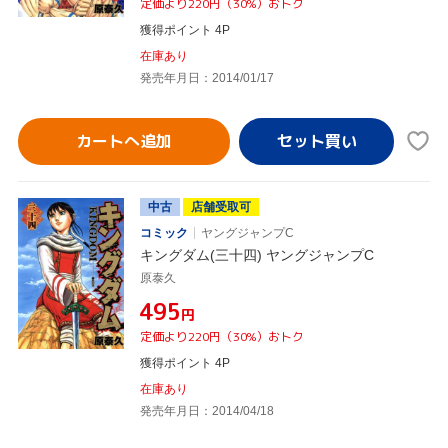
定価より220円（30%）おトク
獲得ポイント 4P
在庫あり
発売年月日：2014/01/17
カートへ追加
中古
店舗受取可
コミック
ヤングジャンプC
キングダム(三十四) ヤングジャンプC
原泰久
¥495
円
定価より220円（30%）おトク
獲得ポイント 4P
在庫あり
発売年月日：2014/04/18