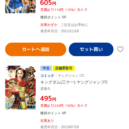
¥605
円
定価より110円（15%）おトク
獲得ポイント 5P
在庫わずか
ご注文はお早めに
発売年月日：2011/11/18
カートへ追加
中古
店舗受取可
コミック
ヤングジャンプC
キングダム(三十一) ヤングジャンプC
原泰久
¥495
円
定価より220円（30%）おトク
獲得ポイント 4P
在庫あり
発売年月日：2013/07/19