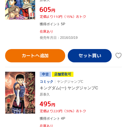
¥605
円
定価より110円（15%）おトク
獲得ポイント 5P
在庫あり
発売年月日：2016/10/19
カートへ追加
中古
店舗受取可
コミック
ヤングジャンプC
キングダム(一) ヤングジャンプC
原泰久
¥495
円
定価より220円（30%）おトク
獲得ポイント 4P
在庫あり