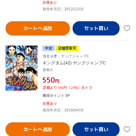
在庫あり
発売年月日：2012/11/19
カートへ追加
中古
店舗受取可
コミック
ヤングジャンプC
キングダム(42) ヤングジャンプC
原泰久
¥550
円
定価より165円（23%）おトク
獲得ポイント 5P
在庫あり
発売年月日：2016/04/19
カートへ追加