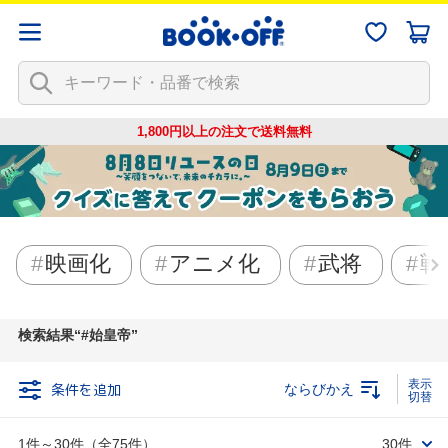
1,800円以上の注文で
送料無料
映画化
アニメ化
武将
戦
検索結果
#始皇帝
条件を追加
ならびかえ
1件～30件（全75件）
30件