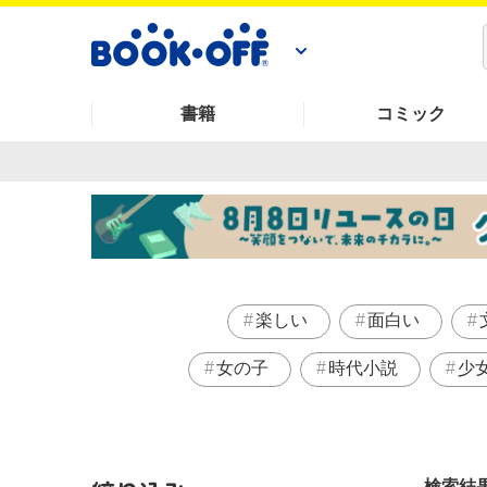
書籍
コミック
楽しい
面白い
女の子
時代小説
少
検索結