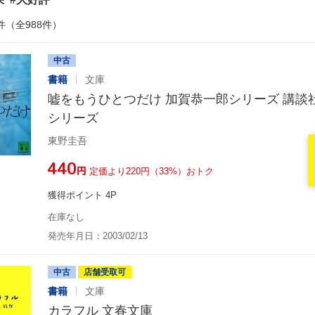
件（全988件）
中古
書籍
文庫
嘘をもうひとつだけ 加賀恭一郎シリーズ 講談
シリーズ
東野圭吾
¥440
円
定価より220円（33%）おトク
獲得ポイント 4P
在庫なし
発売年月日：2003/02/13
中古
店舗受取可
書籍
文庫
カラフル 文春文庫