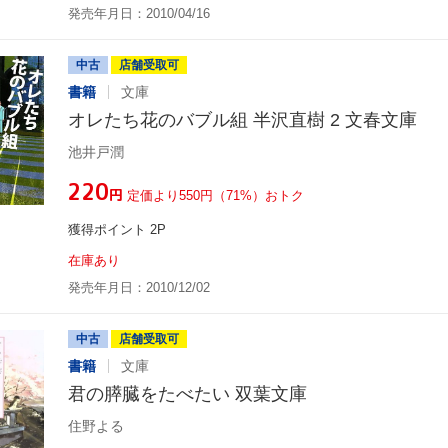
発売年月日：2010/04/16
中古
店舗受取可
書籍
文庫
オレたち花のバブル組 半沢直樹 2 文春文庫
池井戸潤
¥220
円
定価より550円（71%）おトク
獲得ポイント 2P
在庫あり
発売年月日：2010/12/02
中古
店舗受取可
書籍
文庫
君の膵臓をたべたい 双葉文庫
住野よる