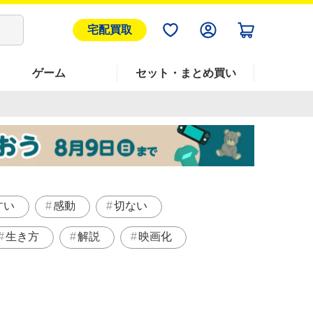
宅配買取
ゲーム
セット・まとめ買い
すい
感動
切ない
生き方
解説
映画化