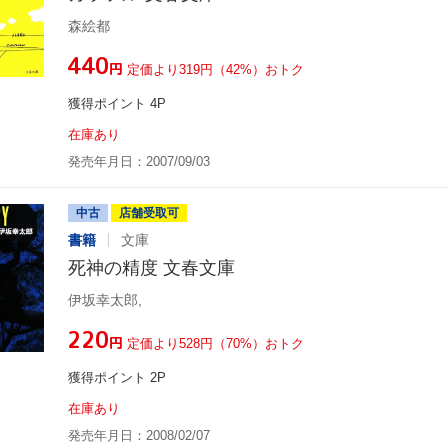
森絵都
¥440
円
定価より319円（42%）おトク
獲得ポイント 4P
在庫あり
発売年月日：2007/09/03
中古
店舗受取可
書籍
文庫
死神の精度 文春文庫
伊坂幸太郎,
¥220
円
定価より528円（70%）おトク
獲得ポイント 2P
在庫あり
発売年月日：2008/02/07