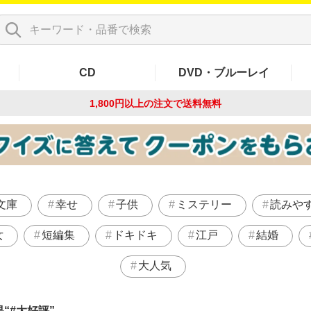
CD
DVD・ブルーレイ
1,800円以上の注文で
送料無料
文庫
幸せ
子供
ミステリー
読みや
女
短編集
ドキドキ
江戸
結婚
大人気
果
#大好評