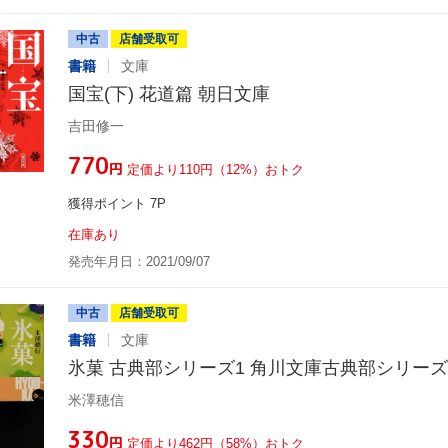
中古
店舗受取可
書籍
文庫
国宝(下) 花道篇 朝日文庫
吉田修一
¥770
円
定価より110円（12%）おトク
獲得ポイント 7P
在庫あり
発売年月日：2021/09/07
中古
店舗受取可
書籍
文庫
氷菓 古典部シリーズ1 角川文庫古典部シリーズ
米澤穂信
¥330
円
定価より462円（58%）おトク