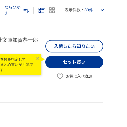
ならびか
表示件数：
30件
え
社文庫加賀恭一郎
入荷したら
知りたい
巻数を指定して
まとめ買いが可能で
す
お気に入り追加