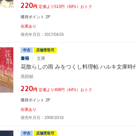
¥220
円
定価より513円（69%）おトク
獲得ポイント 2P
在庫あり
発売年月日：2017/04/26
中古
店舗受取可
書籍
文庫
花散らしの雨 みをつくし料理帖 ハルキ文庫時
髙田郁
¥220
円
定価より408円（64%）おトク
獲得ポイント 2P
在庫あり
発売年月日：2009/10/16
中古
店舗受取可