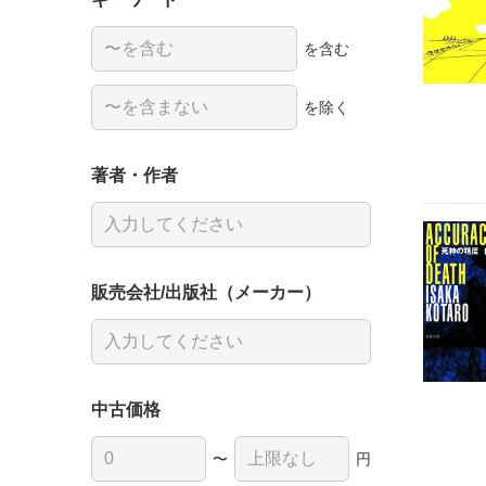
を含む
を除く
著者・作者
販売会社/出版社（メーカー）
中古価格
〜
円