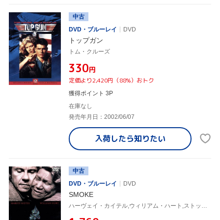
中古
DVD・ブルーレイ
DVD
トップガン
トム・クルーズ
¥330
円
定価より2,420円（88%）おトク
獲得ポイント 3P
在庫なし
発売年月日：2002/06/07
入荷したら
知りたい
中古
DVD・ブルーレイ
DVD
SMOKE
ハーヴェイ・カイテル,ウィリアム・ハート,ストッカード・チャニング,フォレスト・ウィテカー,ウェイン・ワン(監督)