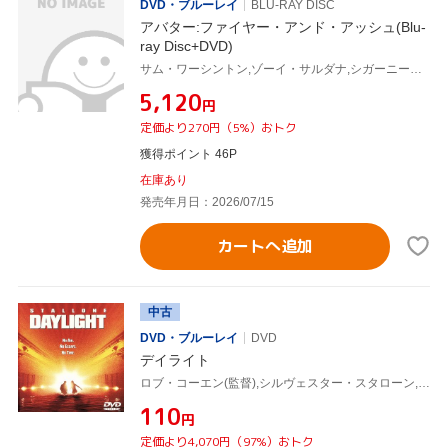
DVD・ブルーレイ
BLU-RAY DISC
アバター:ファイヤー・アンド・アッシュ(Blu-
ray Disc+DVD)
サム・ワーシントン,ゾーイ・サルダナ,シガーニー・ウィーバー,スティーヴン・ラング,ウーナ・チャップリン,ジェームズ・キャメロン,サイモン・フラングレン
¥5,120
円
定価より270円（5%）おトク
獲得ポイント 46P
在庫あり
発売年月日：2026/07/15
カートへ追加
中古
DVD・ブルーレイ
DVD
デイライト
ロブ・コーエン(監督),シルヴェスター・スタローン,エイミー・ブレネマン,スタン・ショー,ヴィゴ・モーテンセン,ダン・ヘダヤ,ジェイ・O・サンダース
¥110
円
定価より4,070円（97%）おトク