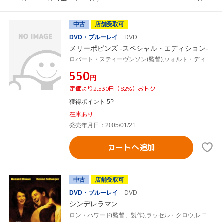
中古
店舗受取可
DVD・ブルーレイ
DVD
メリーポピンズ -スペシャル・エディション-
ロバート・スティーヴンソン(監督),ウォルト・ディズニー(製作),ビル・ウォルシュ(脚本),ドン・ダグラディ(脚本),ジュリー・アンドリュース,ディック・ヴァン・ダイク,デヴィッド・トムリンソン,グリニス・ジョーンズ
¥550
円
定価より2,530円（82%）おトク
獲得ポイント 5P
在庫あり
発売年月日：2005/01/21
カートへ追加
中古
店舗受取可
DVD・ブルーレイ
DVD
シンデレラマン
ロン・ハワード(監督、製作),ラッセル・クロウ,レニー・ゼルウィガー