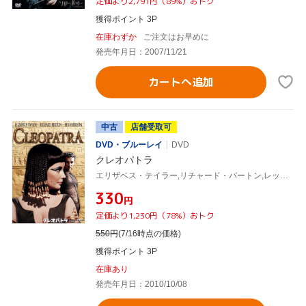
定価より2,791円（89%）おトク
獲得ポイント 3P
在庫わずか
ご注文はお早めに
発売年月日：2007/11/21
カートへ追加
中古
店舗受取可
DVD・ブルーレイ
DVD
クレオパトラ
エリザベス・テイラー,リチャード・バートン,レックス・ハリソン,ジョセフ・L.マンキーウィッツ(監督、脚本)
¥330
円
定価より1,230円（78%）おトク
550
円
(7/16時点の価格)
獲得ポイント 3P
在庫あり
発売年月日：2010/10/08