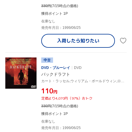
330
円
(7/15時点の価格)
獲得ポイント 1P
在庫なし
発売年月日：1999/06/25
入荷したら
知りたい
中古
DVD・ブルーレイ
DVD
バックドラフト
カート・ラッセル,ウィリアム・ボールドウィン,ロバート・デ・ニーロ,スコット・グレム,ロン・ハワード,リチャード・B.ルイス,グレゴリー・ワイデン,ハンス・ジマー
¥110
円
定価より4,070円（97%）おトク
330
円
(7/15時点の価格)
獲得ポイント 1P
在庫なし
発売年月日：1999/06/25