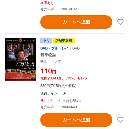
在庫あり
発売年月日：2001/07/27
カートへ追加
中古
店舗受取可
DVD・ブルーレイ
DVD
若草物語
映画・ドラマ
¥110
円
定価より413円（78%）おトク
330
円
(7/15時点の価格)
獲得ポイント 1P
残り1点
ご注文はお早めに
発売年月日：2006/04/01
カートへ追加