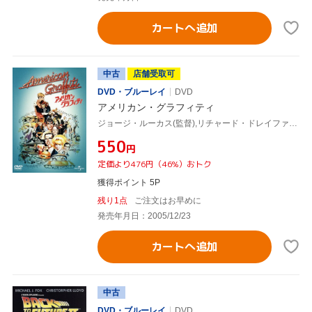
カートへ追加
中古
店舗受取可
DVD・ブルーレイ
DVD
アメリカン・グラフィティ
ジョージ・ルーカス(監督),リチャード・ドレイファス,ロン・ハワード,ハリソン・フォード
¥550
円
定価より476円（46%）おトク
獲得ポイント 5P
残り1点
ご注文はお早めに
発売年月日：2005/12/23
カートへ追加
中古
DVD・ブルーレイ
DVD