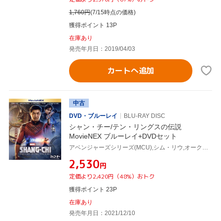
1,760
円
(7/15時点の価格)
獲得ポイント 13P
在庫あり
発売年月日：2019/04/03
カートへ追加
中古
DVD・ブルーレイ
BLU-RAY DISC
シャン・チー/テン・リングスの伝説
MovieNEX ブルーレイ+DVDセット
アベンジャーズシリーズ(MCU),シム・リウ,オークワフィナ,メンガー・チャン,ファラ・チャン,フロリアン・ムンテアヌ,ベネディクト・ウォン,デスティン・ダニエル・クレットン(監督、脚本),ジョエル・P・ウェスト(音楽)
¥2,530
円
定価より2,420円（48%）おトク
獲得ポイント 23P
在庫あり
発売年月日：2021/12/10