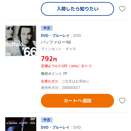
入荷したら
知りたい
中古
DVD・ブルーレイ
DVD
バッファロー'66
ヴィンセント・ギャロ
¥792
円
定価より4,378円（84%）おトク
獲得ポイント 7P
在庫わずか
ご注文はお早めに
発売年月日：2000/03/17
カートへ追加
中古
DVD・ブルーレイ
DVD