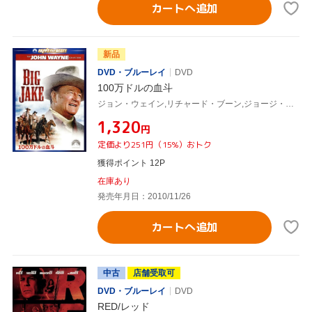
カートへ追加
新品
DVD・ブルーレイ
DVD
100万ドルの血斗
ジョン・ウェイン,リチャード・ブーン,ジョージ・シャーマン(監督)
¥1,320
円
定価より251円（15%）おトク
獲得ポイント 12P
在庫あり
発売年月日：2010/11/26
カートへ追加
中古
店舗受取可
DVD・ブルーレイ
DVD
RED/レッド