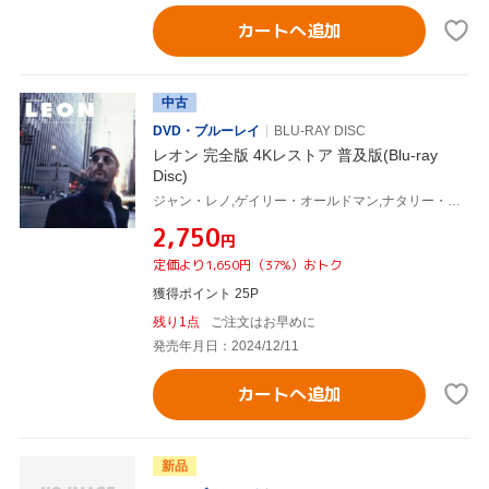
カートへ追加
中古
DVD・ブルーレイ
BLU-RAY DISC
レオン 完全版 4Kレストア 普及版(Blu-ray
Disc)
ジャン・レノ,ゲイリー・オールドマン,ナタリー・ポートマン,ダニー・アイエロ,ピーター・アベル,マイケル・バダルコ,リュック・ベッソン,エリック・セラ
¥2,750
円
定価より1,650円（37%）おトク
獲得ポイント 25P
残り1点
ご注文はお早めに
発売年月日：2024/12/11
カートへ追加
新品