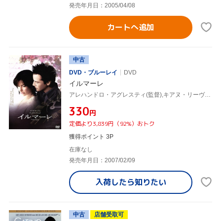
発売年月日：2005/04/08
カートへ追加
中古
DVD・ブルーレイ
DVD
イルマーレ
アレハンドロ・アグレスティ(監督),キアヌ・リーヴス,サンドラ・ブロック
¥330
円
定価より3,839円（92%）おトク
獲得ポイント 3P
在庫なし
発売年月日：2007/02/09
入荷したら
知りたい
中古
店舗受取可