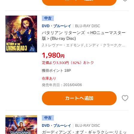
中古
DVD・ブルーレイ
BLU-RAY DISC
バタリアン リターンズ ＜HDニューマスター
版＞(Blu-ray Disc)
J.トレヴァー・エドモンド,ミンディ・クラーク,ケント・マッコード,ブライアン・ユズナ(監督、製作),バリー・ゴールドバーグ(音楽)
¥1,980
円
定価より3,300円（62%）おトク
獲得ポイント 18P
在庫あり
発売年月日：2016/04/06
カートへ追加
中古
DVD・ブルーレイ
BLU-RAY DISC
ガーディアンズ・オブ・ギャラクシー:リミッ