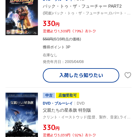
バック・トゥ・ザ・フューチャー PART2
(関連)バック・トゥ・ザ・フューチャー,ロバート・ゼメキス(監督、脚本),ボブ・ゲイル(脚本、制作),ニール・カントン(制作),アラン・シルヴェストリ(音楽),マイケル・J.フォックス,クリストファー・ロイド,リー・トンプソン,トーマス・F.ウィルソン
¥330
円
定価より1,309円（79%）おトク
550
円
(6/16時点の価格)
獲得ポイント 3P
在庫なし
発売年月日：2005/04/08
入荷したら
知りたい
中古
店舗受取可
DVD・ブルーレイ
DVD
父親たちの星条旗 特別版
クリント・イーストウッド(監督、製作、音楽),ライアン・フィリップ,ジェシー・ブラッドフォード
¥330
円
定価より3,839円（92%）おトク