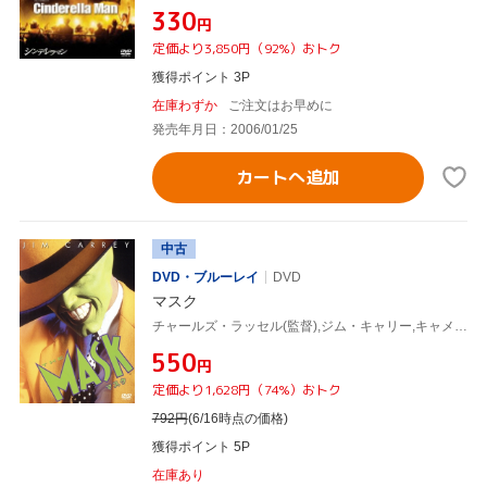
¥330
円
定価より3,850円（92%）おトク
獲得ポイント 3P
在庫わずか
ご注文はお早めに
発売年月日：2006/01/25
カートへ追加
中古
DVD・ブルーレイ
DVD
マスク
チャールズ・ラッセル(監督),ジム・キャリー,キャメロン・ディアス,ピーター・リーガート,ピーター・グリーン
¥550
円
定価より1,628円（74%）おトク
792
円
(6/16時点の価格)
獲得ポイント 5P
在庫あり