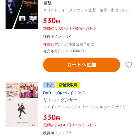
目撃
クリント・イーストウッド(監督、製作、出演),カレン・スピーゲル(製作),デヴィッド・バルダッチ(原作),ウィリアム・ゴールドマン(脚本),レニー・ニーハウス(音楽),ジーン・ハックマン,エド・ハリス
¥330
円
定価より1,870円（85%）おトク
獲得ポイント 3P
在庫わずか
ご注文はお早めに
発売年月日：2000/04/21
カートへ追加
中古
店舗受取可
DVD・ブルーレイ
DVD
リトル・ダンサー
ジェイミー・ベル,ジュリー・ウォルターズ,ゲイリー・ルイス,アダム・クーパー,スティーヴン・ダルドリー(監督),リー・ホール(脚本),スティーブン・ウォーベック(音楽)
¥330
円
定価より4,840円（93%）おトク
獲得ポイント 3P