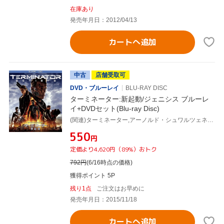
在庫あり
発売年月日：2012/04/13
カートへ追加
中古
店舗受取可
DVD・ブルーレイ
BLU-RAY DISC
ターミネーター:新起動/ジェニシス ブルーレ
イ+DVDセット(Blu-ray Disc)
(関連)ターミネーター,アーノルド・シュワルツェネッガー,エミリア・クラーク,ジェイソン・クラーク,アラン・テイラー(監督),ビル・カラッロ(製作総指揮),ミーガン・エリソン(製作総指揮),レータ・カログリディス(製作総指揮),ローン・バルフェ(音楽)
¥550
円
定価より4,620円（89%）おトク
792
円
(6/16時点の価格)
獲得ポイント 5P
残り1点
ご注文はお早めに
発売年月日：2015/11/18
カートへ追加