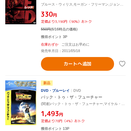
ブルース・ウィリス,モーガン・フリーマン,ジョン・マルコヴィッチ,ロベルト・シュヴェンケ(監督),クリストフ・ベック(音楽)
¥330
円
定価より3,190円（90%）おトク
550
円
(6/16時点の価格)
獲得ポイント 3P
在庫わずか
ご注文はお早めに
発売年月日：2011/05/18
カートへ追加
新品
DVD・ブルーレイ
DVD
バック・トゥ・ザ・フューチャー
(関連)バック・トゥ・ザ・フューチャー,マイケル・J.フォックス,クリストファー・ロイド,リー・トンプソン,ロバート・ゼメキス(監督)
¥1,493
円
定価より78円（4%）おトク
獲得ポイント 13P