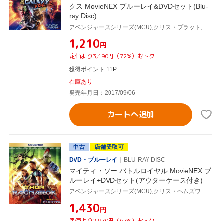
クス MovieNEX ブルーレイ&DVDセット(Blu-
ray Disc)
アベンジャーズシリーズ(MCU),クリス・プラット,ジェイムズ・ガン(監督、脚本),ルイス・デスポジート(製作総指揮),ヴィクトリア・アロンソ(製作総指揮),ジョナサン・シュワルツ(製作総指揮),ニコラス・コルダ(製作総指揮),スタン・リー(製作総指揮),タイラー・ベイツ(音楽)
¥1,210
円
定価より3,190円（72%）おトク
獲得ポイント 11P
在庫あり
発売年月日：2017/09/06
カートへ追加
中古
店舗受取可
DVD・ブルーレイ
BLU-RAY DISC
マイティ・ソー バトルロイヤル MovieNEX ブ
ルーレイ+DVDセット(アウターケース付き)
アベンジャーズシリーズ(MCU),クリス・ヘムズワース
¥1,430
円
定価より2,970円（67%）おトク