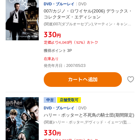
DVD・ブルーレイ
DVD
007/カジノ・ロワイヤル(2006) デラックス・
コレクターズ・エディション
(関連)007(ダブルオーセブン),マーティン・キャンベル(監督),ダニエル・クレイグ,エヴァ・グリーン
¥330
円
定価より4,048円（92%）おトク
獲得ポイント 3P
在庫あり
発売年月日：2007/05/23
カートへ追加
中古
店舗受取可
DVD・ブルーレイ
DVD
ハリー・ポッターと不死鳥の騎士団(期間限定)
(関連)ハリー・ポッター,デヴィッド・イェーツ(監督),J.K.ローリング(原作),ダニエル・ラドクリフ,ルパート・グリント,エマ・ワトソン
¥330
円