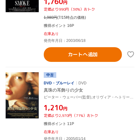
¥1,760
円
定価より990円（36%）おトク
1,980
円
(7/15時点の価格)
獲得ポイント 16P
在庫あり
発売年月日：2003/06/18
カートへ追加
中古
DVD・ブルーレイ
DVD
真珠の耳飾りの少女
ピーター・ウェーバー(監督),オリヴィア・ヘトリード(脚本),アンディ・パターソン(製作),トレイシー・シュヴァリエ(原作),アレクサンドル・デプラ(音楽),スカーレット・ヨハンソン,コリン・ファース,キリアン・マーフィ
¥1,210
円
定価より2,970円（71%）おトク
獲得ポイント 11P
在庫あり
発売年月日：2005/01/14