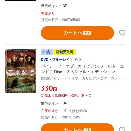
獲得ポイント 3P
在庫あり
発売年月日：2007/05/03
カートへ追加
中古
店舗受取可
DVD・ブルーレイ
DVD
パイレーツ・オブ・カリビアン/ワールド・エ
ンド 2-Disc・スペシャル・エディション
(関連)パイレーツ・オブ・カリビアン,ゴア・ヴァービンスキー(監督),ジョニー・デップ,オーランド・ブルーム,キーラ・ナイトレイ
¥330
円
定価より3,850円（92%）おトク
獲得ポイント 3P
在庫わずか
ご注文はお早めに
発売年月日：2007/12/05
カートへ追加