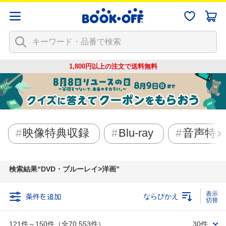
1,800円以上の注文で
送料無料
映像特典収録
Blu-ray
音声特
検索結果
DVD・ブルーレイ>洋画
条件を追加
ならびかえ
121件～150件（全70,553件）
30件