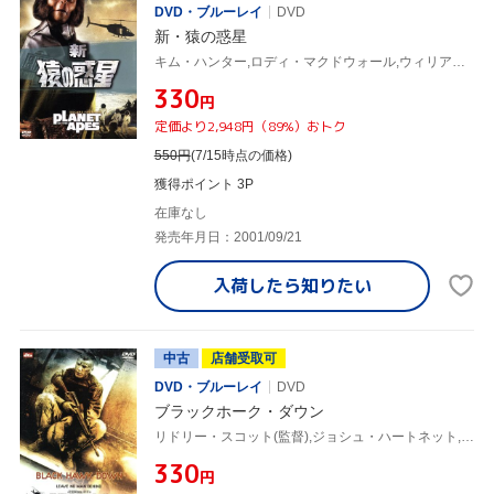
DVD・ブルーレイ
DVD
新・猿の惑星
キム・ハンター,ロディ・マクドウォール,ウィリアム・ウィンダム,ドン・テイラー(監督)
¥330
円
定価より2,948円（89%）おトク
550
円
(7/15時点の価格)
獲得ポイント 3P
在庫なし
発売年月日：2001/09/21
入荷したら
知りたい
中古
店舗受取可
DVD・ブルーレイ
DVD
ブラックホーク・ダウン
リドリー・スコット(監督),ジョシュ・ハートネット,ユアン・マクレガー,トム・サイズモア,ジェイソン・アイザックス,ユエン・ブレンナー,ケン・ノーラン,ハンス・ジマー
¥330
円