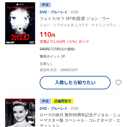
中古
DVD・ブルーレイ
DVD
フェイス/オフ (97米)監督:ジョン・ウー
ジョン・トラヴォルタ,ニコラス・ケイジ,ジョアン・アレン,ジーナ・ガーション,ジョン・ウー,マイケル・ダグラス,スティーヴン・ルーサー
¥110
円
定価より5,060円（97%）おトク
330
円
(7/15時点の価格)
獲得ポイント 1P
在庫なし
発売年月日：1999/03/25
入荷したら
知りたい
中古
店舗受取可
DVD・ブルーレイ
DVD
ローマの休日 製作50周年記念デジタル・ニュ
ーマスター版 スペシャル・コレクターズ・エ
ディション