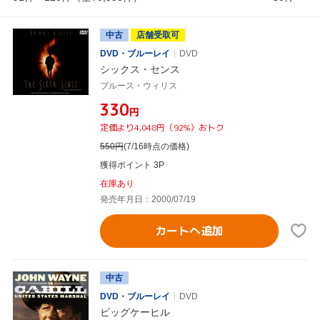
中古
店舗受取可
DVD・ブルーレイ
DVD
シックス・センス
ブルース・ウィリス
¥330
円
定価より4,048円（92%）おトク
550
円
(7/16時点の価格)
獲得ポイント 3P
在庫あり
発売年月日：2000/07/19
カートへ追加
中古
DVD・ブルーレイ
DVD
ビッグケーヒル