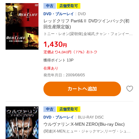
中古
店舗受取可
DVD・ブルーレイ
DVD
レッドクリフ PartI&Ⅱ DVDツインパック(初
回生産限定版)
トニー・レオン[梁朝偉],金城武,チャン・フォンイー[張豊毅],ジョン・ウー(監督),岩代太郎(音楽)
¥1,430
円
定価より4,840円（77%）おトク
獲得ポイント 13P
在庫あり
発売年月日：2009/08/05
カートへ追加
中古
店舗受取可
DVD・ブルーレイ
BLU-RAY DISC
ウルヴァリン:X-MEN ZERO(Blu-ray Disc)
(関連)X-MEN,ヒュー・ジャックマン,リーヴ・シュレイバー,リン・コリンズ,ギャヴィン・フッド(監督),ハリー・グレッグソン=ウィリアムズ(音楽)