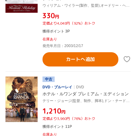
ウィリアム・ワイラー(製作、監督),オードリー・ヘプバーン,グレゴリー・ペック,エディ・アルバート,イアン・マクレラン・ハンター(脚本),ジョン・ダイトン(脚本)
¥330
円
定価より4,048円（92%）おトク
獲得ポイント 3P
在庫あり
発売年月日：2003/12/17
カートへ追加
中古
DVD・ブルーレイ
DVD
ホテル・ルワンダ プレミアム・エディション
テリー・ジョージ(監督、制作、脚本),ドン・チードル,ソフィー・オコネドー,ホアキン・フェニックス,ジャン・レノ
¥1,210
円
定価より3,960円（76%）おトク
獲得ポイント 11P
在庫あり