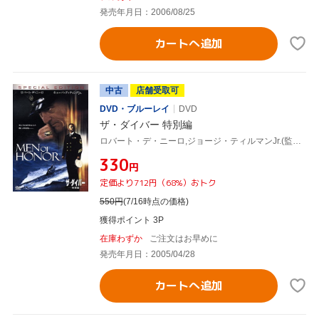
発売年月日：2006/08/25
カートへ追加
中古
店舗受取可
DVD・ブルーレイ
DVD
ザ・ダイバー 特別編
ロバート・デ・ニーロ,ジョージ・ティルマンJr.(監督),ビル・コスビー(製作総指揮),スコット・マーシャル・スミス(脚本),マーク・アイシャム(音楽),キューバ・グッディングJr.,シャーリーズ・セロン
¥330
円
定価より712円（68%）おトク
550
円
(7/16時点の価格)
獲得ポイント 3P
在庫わずか
ご注文はお早めに
発売年月日：2005/04/28
カートへ追加