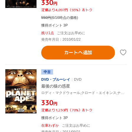
¥330
円
定価より4,897円（93%）おトク
550
円
(6/16時点の価格)
獲得ポイント 3P
残り1点
ご注文はお早めに
発売年月日：2010/01/22
カートへ追加
中古
DVD・ブルーレイ
DVD
最後の猿の惑星
ロディ・マクドウォール,クロード・エイキンス,ナタリー・トランディ,J.リー・トンプソン(監督),レナード・ローゼンマン(音楽)
¥330
円
定価より1,230円（78%）おトク
獲得ポイント 3P
在庫わずか
ご注文はお早めに
発売年月日：2011/09/21