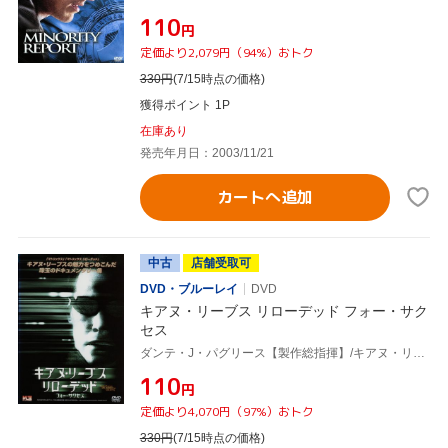
¥110
円
定価より2,079円（94%）おトク
330
円
(7/15時点の価格)
獲得ポイント 1P
在庫あり
発売年月日：2003/11/21
カートへ追加
中古
店舗受取可
DVD・ブルーレイ
DVD
キアヌ・リーブス リローデッド フォー・サク
セス
ダンテ・J・パグリース【製作総指揮】/キアヌ・リーブス【主演】
¥110
円
定価より4,070円（97%）おトク
330
円
(7/15時点の価格)