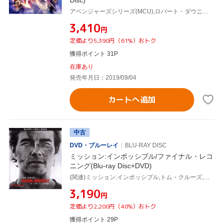
アベンジャーズシリーズ(MCU),ロバート・ダウニーJr.,クリス・エヴァンス,マーク・ラファロ,アンソニー・ルッソ(監督),ジョー・ルッソ(監督),ルイス・デスポジート(製作総指揮),ヴィクトリア・アロンソ(製作総指揮),アラン・シルヴェストリ(音楽)
¥3,410
円
定価より5,390円（61%）おトク
獲得ポイント 31P
在庫あり
発売年月日：2019/09/04
カートへ追加
中古
DVD・ブルーレイ
BLU-RAY DISC
ミッション:インポッシブル/ファイナル・レコ
ニング(Blu-ray Disc+DVD)
(関連)ミッション:インポッシブル,トム・クルーズ,ヘイリー・アトウェル,ヴィング・レイムス,サイモン・ペッグ,イーサイ・モラレス,ヘンリー・ツェーニー,ヴァネッサ・カービー,クリストファー・マッカリー
¥3,190
円
定価より2,200円（40%）おトク
獲得ポイント 29P