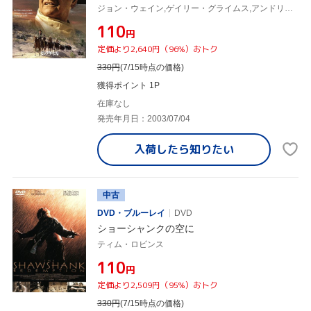
ジョン・ウェイン,ゲイリー・グライムス,アンドリュー・V.マクラグレン(監督)
¥110
円
定価より2,640円（96%）おトク
330
円
(7/15時点の価格)
獲得ポイント 1P
在庫なし
発売年月日：2003/07/04
入荷したら
知りたい
中古
DVD・ブルーレイ
DVD
ショーシャンクの空に
ティム・ロビンス
¥110
円
定価より2,509円（95%）おトク
330
円
(7/15時点の価格)