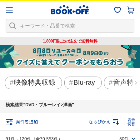
1,800円以上の注文で
送料無料
映像特典収録
Blu-ray
音声特
検索結果
DVD・ブルーレイ>洋画
条件を追加
ならびかえ
91件～120件（全70,553件）
30件