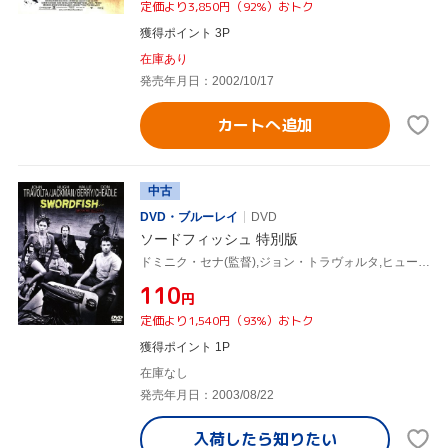
定価より3,850円（92%）おトク
獲得ポイント 3P
在庫あり
発売年月日：2002/10/17
カートへ追加
中古
DVD・ブルーレイ
DVD
ソードフィッシュ 特別版
ドミニク・セナ(監督),ジョン・トラヴォルタ,ヒュー・ジャックマン,ハル・ベリー
¥110
円
定価より1,540円（93%）おトク
獲得ポイント 1P
在庫なし
発売年月日：2003/08/22
入荷したら
知りたい