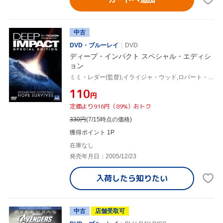
中古
DVD・ブルーレイ
DVD
ディープ・インパクト スペシャル・エディシ
ョン
ミミ・レダー(監督),イライジャ・ウッド,ロバート・デュヴァル,ティア・レオーニ
¥110
円
定価より916円（89%）おトク
330
円
(7/15時点の価格)
獲得ポイント 1P
在庫なし
発売年月日：2005/12/23
入荷したら
知りたい
中古
店舗受取可