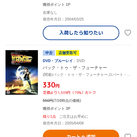
獲得ポイント 1P
在庫なし
発売年月日：2004/03/25
入荷したら
知りたい
中古
店舗受取可
DVD・ブルーレイ
DVD
バック・トゥ・ザ・フューチャー
(関連)バック・トゥ・ザ・フューチャー,ロバート・ゼメキス(監督、脚本),ボブ・ゲイル(脚本、制作),ニール・カントン(制作),アラン・シルヴェストリ(音楽),マイケル・J.フォックス,クリストファー・ロイド,リー・トンプソン,クリスピン・グローヴァー
¥330
円
定価より1,309円（79%）おトク
550
円
(7/16時点の価格)
獲得ポイント 3P
残り1点
ご注文はお早めに
発売年月日：2005/04/08
カートへ追加