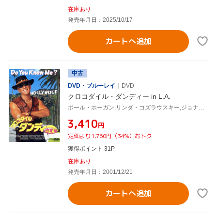
在庫あり
発売年月日：2025/10/17
カートへ追加
中古
DVD・ブルーレイ
DVD
クロコダイル・ダンディー in L.A.
ポール・ホーガン,リンダ・コズラウスキー,ジョナサン・バンクス,マイク・タイソン,キャシー・モーガン(製作総指揮),ジム・リーヴ(製作総指揮),スティーヴ・ロビンズ(製作総指揮),サイモン・ウィンサー
¥3,410
円
定価より1,760円（34%）おトク
獲得ポイント 31P
在庫あり
発売年月日：2001/12/21
カートへ追加