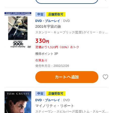
中古
店舗受取可
DVD・ブルーレイ
DVD
2001年宇宙の旅
スタンリー・キューブリック(監督),ゲイリー・ロックウッド
¥330
円
定価より1,320円（80%）おトク
獲得ポイント 3P
在庫あり
発売年月日：2002/12/26
カートへ追加
中古
店舗受取可
DVD・ブルーレイ
DVD
マイノリティ・リポート
スティーヴン・スピルバーグ(監督),トム・クルーズ,コリン・ファレル,サマンサ・モートン,マックス・フォン・シドー,ヤン・デ・ボン(制作),スコット・フランク(脚本),ジョン・ウィリアムズ(音楽)