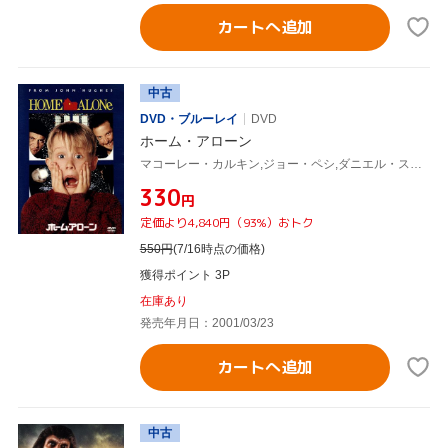
カートへ追加
中古
DVD・ブルーレイ
DVD
ホーム・アローン
マコーレー・カルキン,ジョー・ペシ,ダニエル・スターン,クリス・コロンバス,ジョン・ヒューズ(脚本)
¥330
円
定価より4,840円（93%）おトク
550
円
(7/16時点の価格)
獲得ポイント 3P
在庫あり
発売年月日：2001/03/23
カートへ追加
中古