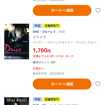
カートへ追加
中古
店舗受取可
DVD・ブルーレイ
DVD
ドライヴ
ライアン・ゴズリング,キャリー・マリガン,アルバート・ブルックス,ニコラス・ウィンディング・レフン(監督),ジェイムズ・サリス(原作),クリフ・マルティネス(音楽)
¥1,760
円
定価より2,420円（57%）おトク
獲得ポイント 16P
在庫あり
発売年月日：2012/09/19
カートへ追加
中古
店舗受取可