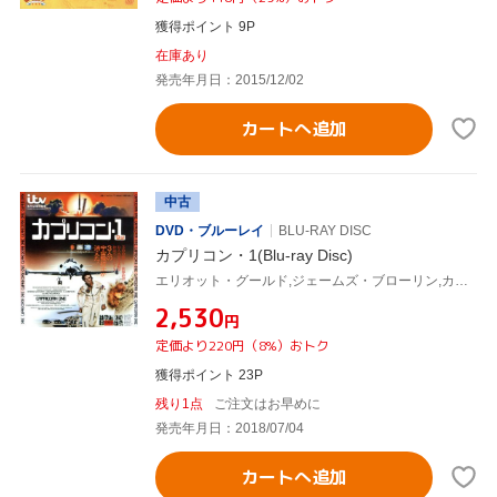
獲得ポイント 9P
在庫あり
発売年月日：2015/12/02
カートへ追加
中古
DVD・ブルーレイ
BLU-RAY DISC
カプリコン・1(Blu-ray Disc)
エリオット・グールド,ジェームズ・ブローリン,カレン・ブラック,ピーター・ハイアムズ(監督、脚本),ジェリー・ゴールドスミス(音楽)
¥2,530
円
定価より220円（8%）おトク
獲得ポイント 23P
残り1点
ご注文はお早めに
発売年月日：2018/07/04
カートへ追加