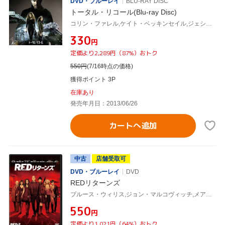
DVD・ブルーレイ
BLU-RAY DISC
トータル・リコール(Blu-ray Disc)
コリン・ファレル,ケイト・ベッキンセイル,ジェシカ・ビール,レン・ワイズマン(監督、製作総指揮),ハリー・グレッグソン=ウィリアムズ(音楽)
¥330
円
定価より2,289円（87%）おトク
550
円
(7/16時点の価格)
獲得ポイント 3P
在庫あり
発売年月日：2013/06/26
カートへ追加
中古
店舗受取可
DVD・ブルーレイ
DVD
REDリターンズ
ブルース・ウィリス,ジョン・マルコヴィッチ,メアリー=ルイーズ・パーカー,ディーン・パリソット(監督),アラン・シルヴェストリ(音楽)
¥550
円
定価より1,021円（64%）おトク