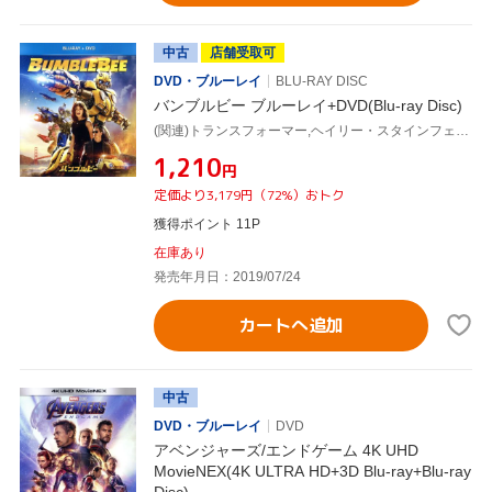
中古
店舗受取可
DVD・ブルーレイ
BLU-RAY DISC
バンブルビー ブルーレイ+DVD(Blu-ray Disc)
(関連)トランスフォーマー,ヘイリー・スタインフェルド,ジョン・シナ,ジョージ・レンデンボーグJr.,トラヴィス・ナイト(監督),スティーヴン・スピルバーグ(製作総指揮),ブライアン・ゴールドナー(製作総指揮),クリス・ブリガム(製作総指揮)
¥1,210
円
定価より3,179円（72%）おトク
獲得ポイント 11P
在庫あり
発売年月日：2019/07/24
カートへ追加
中古
DVD・ブルーレイ
DVD
アベンジャーズ/エンドゲーム 4K UHD
MovieNEX(4K ULTRA HD+3D Blu-ray+Blu-ray
Disc)