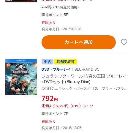
792
円
(7/16時点の価格)
獲得ポイント 5P
在庫あり
発売年月日：2015/02/18
カートへ追加
中古
店舗受取可
DVD・ブルーレイ
BLU-RAY DISC
ジュラシック・ワールド/炎の王国 ブルーレイ
+DVDセット(Blu-ray Disc)
(関連)ジュラシック・パーク,クリス・プラット,ブライス・ダラス・ハワード,レイフ・スポール,J.A.バヨナ(監督),スティーヴン・スピルバーグ(製作総指揮),コリン・トレボロウ(製作総指揮、脚本)
¥792
円
定価より3,597円（81%）おトク
獲得ポイント 7P
在庫あり
発売年月日：2018/12/05