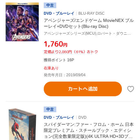
中古
DVD・ブルーレイ
BLU-RAY DISC
アベンジャーズ/エンドゲーム MovieNEX ブル
ーレイ+DVDセット(Blu-ray Disc)
アベンジャーズシリーズ(MCU),ロバート・ダウニーJr.,クリス・エヴァンス,マーク・ラファロ,アンソニー・ルッソ(監督),ジョー・ルッソ(監督),ルイス・デスポジート(製作総指揮),ヴィクトリア・アロンソ(製作総指揮),アラン・シルヴェストリ(音楽)
¥1,760
円
定価より2,860円（61%）おトク
獲得ポイント 16P
在庫あり
発売年月日：2019/09/04
カートへ追加
中古
DVD・ブルーレイ
DVD
スパイダーマン:ファー・フロム・ホーム 日本
限定プレミアム・スチールブック・エディシ
ョン(完全数量限定版)(4K ULTRA HD+3Dブル