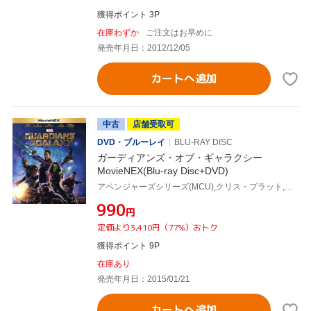
獲得ポイント 3P
在庫わずか
ご注文はお早めに
発売年月日：2012/12/05
カートへ追加
中古
店舗受取可
DVD・ブルーレイ
BLU-RAY DISC
ガーディアンズ・オブ・ギャラクシー
MovieNEX(Blu-ray Disc+DVD)
アベンジャーズシリーズ(MCU),クリス・プラット,ゾーイ・サルダナ,デヴィッド・バウティスタ,ジェイムズ・ガン(監督、脚本),タイラー・ベイツ(音楽)
¥990
円
定価より3,410円（77%）おトク
獲得ポイント 9P
在庫あり
発売年月日：2015/01/21
カートへ追加