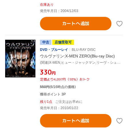
在庫あり
発売年月日：2004/12/03
カートへ追加
中古
店舗受取可
DVD・ブルーレイ
BLU-RAY DISC
ウルヴァリン:X-MEN ZERO(Blu-ray Disc)
(関連)X-MEN,ヒュー・ジャックマン,リーヴ・シュレイバー,リン・コリンズ,ギャヴィン・フッド(監督),ハリー・グレッグソン=ウィリアムズ(音楽)
¥330
円
定価より4,897円（93%）おトク
550
円
(6/16時点の価格)
獲得ポイント 3P
残り1点
ご注文はお早めに
発売年月日：2010/01/22
カートへ追加