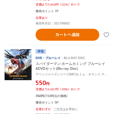
定価より3,608円（82%）おトク
獲得ポイント 7P
在庫あり
発売年月日：2017/06/02
カートへ追加
中古
DVD・ブルーレイ
BLU-RAY DISC
スパイダーマン:ホームカミング ブルーレイ
&DVDセット(Blu-ray Disc)
アベンジャーズシリーズ(MCU),トム・ホランド,マイケル・キートン,ジョン・ファヴロー,ジョン・ワッツ(監督),ルイス・デスポジート(製作総指揮),スタン・リー(原作)
¥550
円
定価より4,667円（89%）おトク
792
円
(7/16時点の価格)
獲得ポイント 5P
在庫わずか
ご注文はお早めに