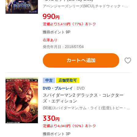
アベンジャーズシリーズ(MCU),チャドウィック・ボーズマン,マイケル・B.ジョーダン,ルピタ・ニョンゴ,ライアン・クーグラー(監督、脚本),ルイス・デスポジート(製作総指揮),ヴィクトリア・アロンソ(製作総指揮),ネイト・ムーア(製作総指揮),ルートヴィッヒ・ヨーランソン(音楽)
¥990
円
定価より3,410円（77%）おトク
獲得ポイント 9P
在庫あり
発売年月日：2018/07/04
カートへ追加
中古
店舗受取可
DVD・ブルーレイ
DVD
スパイダーマン2 デラックス・コレクター
ズ・エディション
(関連)スパイダーマン,サム・ライミ(監督),トビー・マグワイア,キルスティン・ダンスト,アルフレッド・モリーナ,ジェームズ・フランコ
¥330
円
定価より4,048円（92%）おトク
獲得ポイント 3P