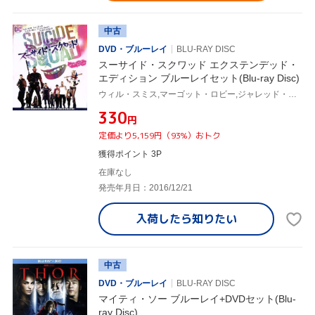
中古
DVD・ブルーレイ
BLU-RAY DISC
スーサイド・スクワッド エクステンデッド・
エディション ブルーレイセット(Blu-ray Disc)
ウィル・スミス,マーゴット・ロビー,ジャレッド・レト,デヴィッド・エアー(監督、脚本),ザック・スナイダー(製作総指揮),スティーヴン・プライス(音楽)
¥330
円
定価より5,159円（93%）おトク
獲得ポイント 3P
在庫なし
発売年月日：2016/12/21
入荷したら
知りたい
中古
DVD・ブルーレイ
BLU-RAY DISC
マイティ・ソー ブルーレイ+DVDセット(Blu-
ray Disc)