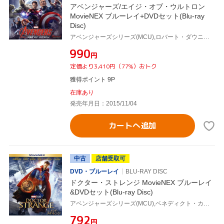
アベンジャーズ/エイジ・オブ・ウルトロン
MovieNEX ブルーレイ+DVDセット(Blu-ray
Disc)
アベンジャーズシリーズ(MCU),ロバート・ダウニーJr.,クリス・ヘムズワース,マーク・ラファロ,ジョス・ウェドン(監督、脚本),ルイス・デスポジート(製作総指揮),アラン・ファイン(製作総指揮),ブライアン・テイラー(音楽),ダニー・エルフマン(音楽)
¥990
円
定価より3,410円（77%）おトク
獲得ポイント 9P
在庫あり
発売年月日：2015/11/04
カートへ追加
中古
店舗受取可
DVD・ブルーレイ
BLU-RAY DISC
ドクター・ストレンジ MovieNEX ブルーレイ
&DVDセット(Blu-ray Disc)
アベンジャーズシリーズ(MCU),ベネディクト・カンバーバッチ,スコット・デリクソン(監督、脚本),ルイス・デスポジート(製作総指揮),ヴィクトリア・アロンソ(製作総指揮),スティーヴン・ブルサード(製作総指揮),チャールズ・ニューワース(製作総指揮),スタン・リー(製作総指揮),マイケル・ジアッチーノ(音楽)
¥792
円