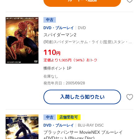
中古
DVD・ブルーレイ
DVD
スパイダーマン2
(関連)スパイダーマン,サム・ライミ(監督),スタン・リー(原作),トビー・マグワイア,キルスティン・ダンスト
¥110
円
定価より1,985円（94%）おトク
獲得ポイント 1P
在庫なし
発売年月日：2005/09/28
入荷したら
知りたい
中古
店舗受取可
DVD・ブルーレイ
BLU-RAY DISC
ブラックパンサー MovieNEX ブルーレイ
+DVDセット(Blu-ray Disc)