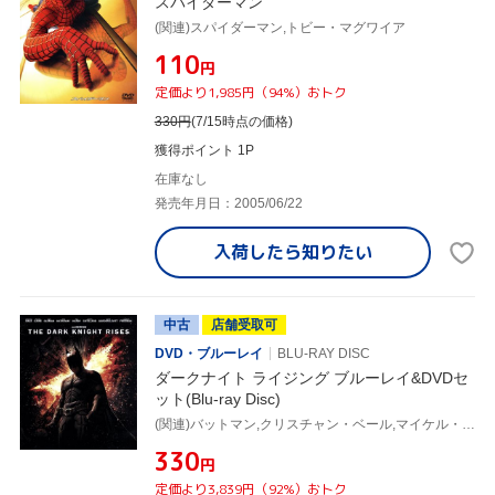
スパイダーマン
(関連)スパイダーマン,トビー・マグワイア
¥110
円
定価より1,985円（94%）おトク
330
円
(7/15時点の価格)
獲得ポイント 1P
在庫なし
発売年月日：2005/06/22
入荷したら
知りたい
中古
店舗受取可
DVD・ブルーレイ
BLU-RAY DISC
ダークナイト ライジング ブルーレイ&DVDセ
ット(Blu-ray Disc)
(関連)バットマン,クリスチャン・ベール,マイケル・ケイン,ゲイリー・オールドマン,クリストファー・ノーラン(監督、製作、脚本)
¥330
円
定価より3,839円（92%）おトク