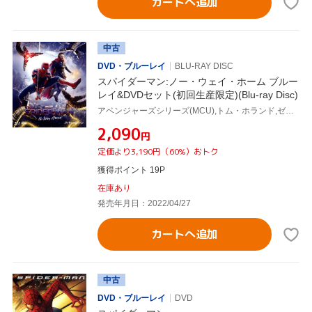
カートへ追加
中古
DVD・ブルーレイ
BLU-RAY DISC
スパイダーマン:ノー・ウェイ・ホーム ブルー
レイ&DVDセット(初回生産限定)(Blu-ray Disc)
アベンジャーズシリーズ(MCU),トム・ホランド,ゼンデイヤ,ベネディクト・カンバーバッチ,ジョン・ファヴロー,ジェイコブ・バタロン,マリサ・トメイ,アルフレッド・モリーナ,ジョン・ワッツ(監督)
¥2,090
円
定価より3,190円（60%）おトク
獲得ポイント 19P
在庫あり
発売年月日：2022/04/27
カートへ追加
中古
DVD・ブルーレイ
DVD