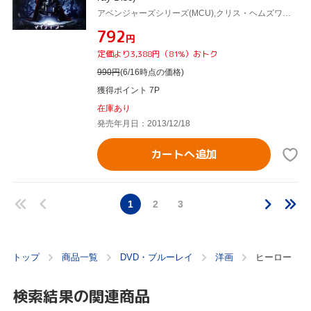
アベンジャーズシリーズ(MCU),クリス・ヘムズワース,ナタリー・ポートマン,アンソニー・ホプキンス,ケネス・ブラナー(監督),パトリック・ドイル(音楽)
¥792
円
定価より3,388円（81%）おトク
990
円
(6/16時点の価格)
獲得ポイント 7P
在庫あり
発売年月日：2013/12/18
カートへ追加
1
2
3
トップ
商品一覧
DVD・ブルーレイ
洋画
ヒーロー
検索結果の関連商品