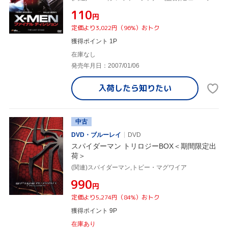
¥110
円
定価より3,022円（96%）おトク
獲得ポイント 1P
在庫なし
発売年月日：2007/01/06
入荷したら
知りたい
中古
DVD・ブルーレイ
DVD
スパイダーマン トリロジーBOX＜期間限定出
荷＞
(関連)スパイダーマン,トビー・マグワイア
¥990
円
定価より5,274円（84%）おトク
獲得ポイント 9P
在庫あり