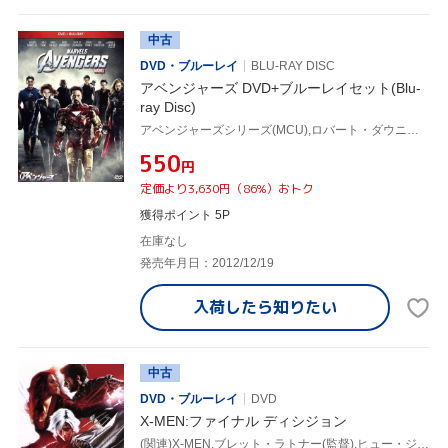
中古
DVD・ブルーレイ
BLU-RAY DISC
アベンジャーズ DVD+ブルーレイセット(Blu-
ray Disc)
アベンジャーズシリーズ(MCU),ロバート・ダウニーJr.,クリス・エヴァンス,マーク・ラファロ,ジョス・ウェドン(監督、脚本、ストーリー),アラン・シルヴェストリ(音楽)
¥550
円
定価より3,630円（86%）おトク
獲得ポイント 5P
在庫なし
発売年月日：2012/12/19
入荷したら
知りたい
中古
DVD・ブルーレイ
DVD
X-MEN:ファイナル ディシジョン
(関連)X-MEN,ブレット・ラトナー(監督),ヒュー・ジャックマン,ハル・ベリー