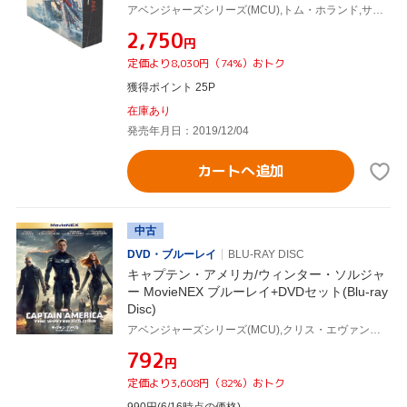
ーレイ+Blu-ray Disc)
アベンジャーズシリーズ(MCU),トム・ホランド,サミュエル・L.ジャクソン,ジェイク・ギレンホール,ジョン・ワッツ(監督),ルイス・デスポジート(製作総指揮),ヴィクトリア・アロンソ(製作総指揮),スタン・リー(製作総指揮、原作)
¥2,750
円
定価より8,030円（74%）おトク
獲得ポイント 25P
在庫あり
発売年月日：2019/12/04
カートへ追加
中古
DVD・ブルーレイ
BLU-RAY DISC
キャプテン・アメリカ/ウィンター・ソルジャ
ー MovieNEX ブルーレイ+DVDセット(Blu-ray
Disc)
アベンジャーズシリーズ(MCU),クリス・エヴァンス,スカーレット・ヨハンソン,セバスチャン・スタン,アンソニー・ルッソ(監督),ジョー・ルッソ(監督),ヘンリー・ジャックマン(音楽)
¥792
円
定価より3,608円（82%）おトク