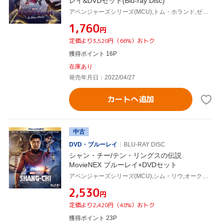
レイ&DVDセット(Blu-ray Disc)
アベンジャーズシリーズ(MCU),トム・ホランド,ゼンデイヤ,ベネディクト・カンバーバッチ,ジョン・ファヴロー,ジェイコブ・バタロン,マリサ・トメイ,アルフレッド・モリーナ,ジョン・ワッツ(監督)
¥1,760
円
定価より3,520円（66%）おトク
獲得ポイント 16P
在庫あり
発売年月日：2022/04/27
カートへ追加
中古
DVD・ブルーレイ
BLU-RAY DISC
シャン・チー/テン・リングスの伝説
MovieNEX ブルーレイ+DVDセット
アベンジャーズシリーズ(MCU),シム・リウ,オークワフィナ,メンガー・チャン,ファラ・チャン,フロリアン・ムンテアヌ,ベネディクト・ウォン,デスティン・ダニエル・クレットン(監督、脚本),ジョエル・P・ウェスト(音楽)
¥2,530
円
定価より2,420円（48%）おトク
獲得ポイント 23P