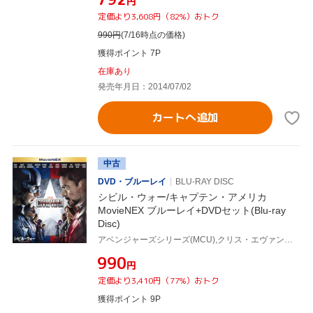
円
定価より3,608円（82%）おトク
990
円
(7/16時点の価格)
獲得ポイント 7P
在庫あり
発売年月日：2014/07/02
カートへ追加
中古
DVD・ブルーレイ
BLU-RAY DISC
シビル・ウォー/キャプテン・アメリカ
MovieNEX ブルーレイ+DVDセット(Blu-ray
Disc)
アベンジャーズシリーズ(MCU),クリス・エヴァンス,ロバート・ダウニーJr.,スカーレット・ヨハンソン,アンソニー・ルッソ(監督),ジョー・ルッソ(監督),ルイス・デスポジート(製作総指揮),ヴィクトリア・アロンソ(製作総指揮),ヘンリー・ジャックマン(音楽)
¥990
円
定価より3,410円（77%）おトク
獲得ポイント 9P