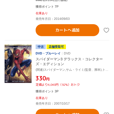
990
円
(6/16時点の価格)
獲得ポイント 7P
在庫あり
発売年月日：2014/09/03
カートへ追加
中古
店舗受取可
DVD・ブルーレイ
DVD
スパイダーマン3 デラックス・コレクター
ズ・エディション
(関連)スパイダーマン,サム・ライミ(監督、脚本),トビー・マグワイア,キルスティン・ダンスト
¥330
円
定価より4,048円（92%）おトク
獲得ポイント 3P
在庫あり
発売年月日：2007/10/17