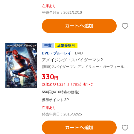
在庫あり
発売年月日：2021/12/10
カートへ追加
中古
店舗受取可
DVD・ブルーレイ
DVD
アメイジング・スパイダーマン2
(関連)スパイダーマン,アンドリュー・ガーフィールド,エマ・ストーン,ジェイミー・フォックス,マーク・ウェブ(監督)
¥330
円
定価より1,221円（78%）おトク
550
円
(6/16時点の価格)
獲得ポイント 3P
在庫あり
発売年月日：2015/02/25
カートへ追加