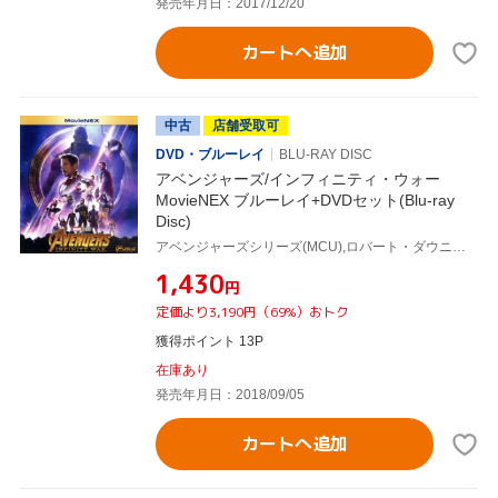
発売年月日：2017/12/20
カートへ追加
中古
店舗受取可
DVD・ブルーレイ
BLU-RAY DISC
アベンジャーズ/インフィニティ・ウォー
MovieNEX ブルーレイ+DVDセット(Blu-ray
Disc)
アベンジャーズシリーズ(MCU),ロバート・ダウニーJr.,クリス・ヘムズワース,マーク・ラファロ,アンソニー・ルッソ(監督),ジョー・ルッソ(監督),ルイス・デスポジート(製作総指揮),ヴィクトリア・アロンソ(製作総指揮),アラン・シルヴェストリ(音楽)
¥1,430
円
定価より3,190円（69%）おトク
獲得ポイント 13P
在庫あり
発売年月日：2018/09/05
カートへ追加