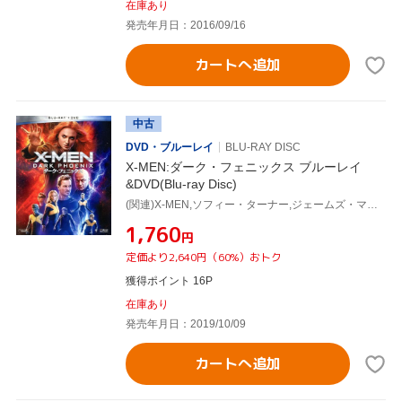
在庫あり
発売年月日：2016/09/16
カートへ追加
中古
DVD・ブルーレイ
BLU-RAY DISC
X-MEN:ダーク・フェニックス ブルーレイ
&DVD(Blu-ray Disc)
(関連)X-MEN,ソフィー・ターナー,ジェームズ・マカヴォイ,マイケル・ファスベンダー,サイモン・キンバーグ(監督),ハンス・ジマー(音楽)
¥1,760
円
定価より2,640円（60%）おトク
獲得ポイント 16P
在庫あり
発売年月日：2019/10/09
カートへ追加