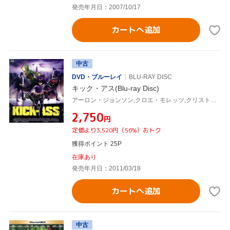
発売年月日：2007/10/17
カートへ追加
中古
DVD・ブルーレイ
BLU-RAY DISC
キック・アス(Blu-ray Disc)
アーロン・ジョンソン,クロエ・モレッツ,クリストファー・ミンツ=プラッセ,ニコラス・ケイジ,マシュー・ヴォーン(監督、製作、脚本),マーク・ミラー(原作),ジョン・S.ロミータJr.(原作)
¥2,750
円
定価より3,520円（56%）おトク
獲得ポイント 25P
在庫あり
発売年月日：2011/03/18
カートへ追加
中古