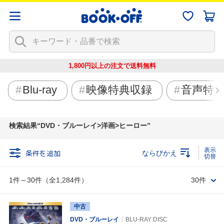
1,800円以上の注文で
送料無料
Blu-ray
映像特典収録
音声特
検索結果
DVD・ブルーレイ>洋画>ヒーロー
条件を追加
ならびかえ
1件～30件（全1,284件）
30件
中古
DVD・ブルーレイ
BLU-RAY DISC