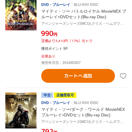
DVD・ブルーレイ
BLU-RAY DISC
マイティ・ソー バトルロイヤル MovieNEX ブ
ルーレイ+DVDセット(Blu-ray Disc)
アベンジャーズシリーズ(MCU),クリス・ヘムズワース,タイカ・ワイティティ(監督),ルイス・デスポジート(製作総指揮),ヴィクトリア・アロンソ(製作総指揮),ブラッド・ヴィンダーバウム(製作総指揮),トーマス・M.ハメル(製作総指揮),スタン・リー(製作総指揮),マーク・マザーズボー(音楽)
¥990
円
定価より3,410円（77%）おトク
獲得ポイント 9P
在庫あり
発売年月日：2018/03/07
カートへ追加
中古
店舗受取可
DVD・ブルーレイ
BLU-RAY DISC
マイティ・ソー/ダーク・ワールド MovieNEX
ブルーレイ+DVDセット(Blu-ray Disc)
アベンジャーズシリーズ(MCU),クリス・ヘムズワース,ナタリー・ポートマン,トム・ヒデルストン,アラン・テイラー(監督),ブライアン・タイラー(音楽)
¥792