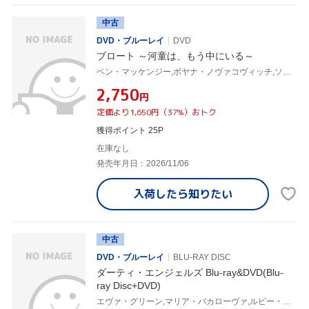
中古
DVD・ブルーレイ
DVD
ブロート ～河童は、もう中にいる～
ベン・マッケンジー,ボヤナ・ノヴァコヴィッチ,ソーヤー・ジョーンズ,マルコム・フラー,ケイン・コスギ,パブロ・アブセント,モア・ピラー
¥2,750
円
定価より1,650円（37%）おトク
獲得ポイント 25P
在庫なし
発売年月日：2026/11/06
入荷したら
知りたい
中古
DVD・ブルーレイ
BLU-RAY DISC
ダーティ・エンジェルズ Blu-ray&DVD(Blu-
ray Disc+DVD)
エヴァ・グリーン,マリア・バカローヴァ,ルビー・ローズ,ジョージョー・T・ギッブス,マーティン・キャンベル