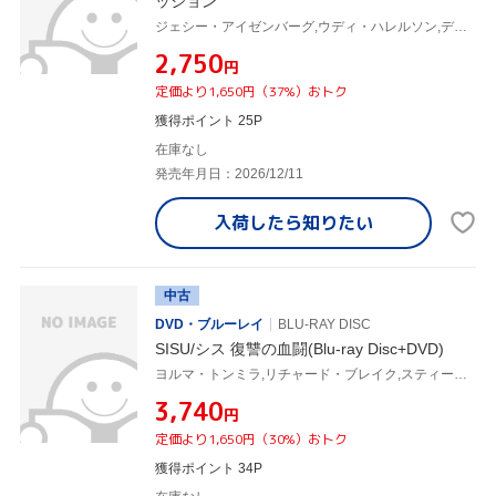
ッション
ジェシー・アイゼンバーグ,ウディ・ハレルソン,デイヴ・フランコ,アイラ・フィッシャー,ジャスティス・スミス,ドミニク・セッサ,アリアナ・グリーンブラット,ルーベン・フライシャー
¥2,750
円
定価より1,650円（37%）おトク
獲得ポイント 25P
在庫なし
発売年月日：2026/12/11
入荷したら
知りたい
中古
DVD・ブルーレイ
BLU-RAY DISC
SISU/シス 復讐の血闘(Blu-ray Disc+DVD)
ヨルマ・トンミラ,リチャード・ブレイク,スティーヴン・ラング,ヤルマリ・ヘランダー
¥3,740
円
定価より1,650円（30%）おトク
獲得ポイント 34P