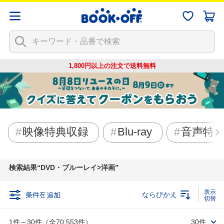
1,800円以上の注文で
送料無料
映像特典収録
Blu-ray
音声特
検索結果
DVD・ブルーレイ>洋画
条件を追加
ならびかえ
1件～30件（全70,553件）
30件