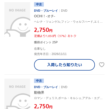
中古
DVD・ブルーレイ
DVD
OCHI！-オチ-
ヘレナ・ツェンゲル,フィン・ウォルフハード,エミリー・ワトソン,ウィレム・デフォー,アイザイア・サクソン
¥2,750
円
定価より1,650円（37%）おトク
獲得ポイント 25P
在庫なし
発売年月日：2026/11/11
入荷したら
知りたい
中古
DVD・ブルーレイ
DVD
動物界
ロマン・デュリス,ポール・キルシェ,アデル・エグザルコプロス,トム・メルシエ,ビリー・ブラン,サーディア・ベンタイブ,トマ・カイエ,アンドレア・ラズロ・デ・シモーネ
¥2,750
円