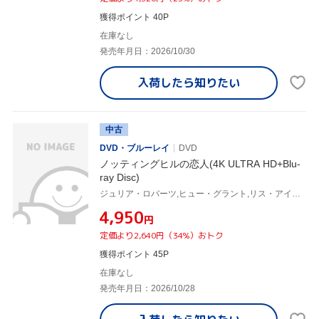
獲得ポイント 40P
在庫なし
発売年月日：2026/10/30
入荷したら
知りたい
中古
DVD・ブルーレイ
DVD
ノッティングヒルの恋人(4K ULTRA HD+Blu-
ray Disc)
ジュリア・ロバーツ,ヒュー・グラント,リス・アイファンズ,ジーナ・マッキー,ティム・マキナニー,ロジャー・ミッシェル,トレヴァー・ジョーンズ
¥4,950
円
定価より2,640円（34%）おトク
獲得ポイント 45P
在庫なし
発売年月日：2026/10/28