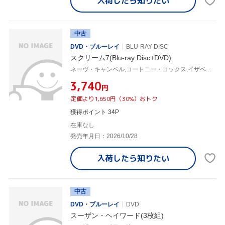
入荷したら
知りたい
中古
DVD・ブルーレイ
BLU-RAY DISC
スクリーム7(Blu-ray Disc+DVD)
ネーヴ・キャンベル,コートニー・コックス,イザベル・メイ,ジャスミン・サヴォイ・ブラウン,メイソン・グッディング,アンナ・キャンプ,ケヴィン・ウィリアムソン,マルコ・ベルトラミ
¥3,740
円
定価より1,650円（30%）おトク
獲得ポイント 34P
在庫なし
発売年月日：2026/10/28
入荷したら
知りたい
中古
DVD・ブルーレイ
DVD
スーザン・ヘイワード(3枚組)