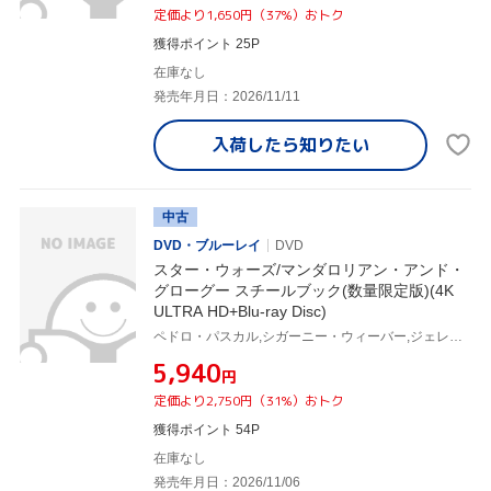
定価より1,650円（37%）おトク
獲得ポイント 25P
在庫なし
発売年月日：2026/11/11
入荷したら
知りたい
中古
DVD・ブルーレイ
DVD
スター・ウォーズ/マンダロリアン・アンド・
グローグー スチールブック(数量限定版)(4K
ULTRA HD+Blu-ray Disc)
ペドロ・パスカル,シガーニー・ウィーバー,ジェレミー・アレン・ホワイト,ジョン・ファヴロー,ルドウィグ・ゴランソン
¥5,940
円
定価より2,750円（31%）おトク
獲得ポイント 54P
在庫なし
発売年月日：2026/11/06