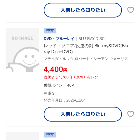
入荷したら
知りたい
中古
DVD・ブルーレイ
BLU-RAY DISC
レッド・ソニア/反逆の剣 Blu-ray&DVD(Blu-
ray Disc+DVD)
マチルダ・ルッツ,ロバート・シーアン,ウォーリス・デイ,ルーク・パスクァリーノ,M・J・バセット
¥4,400
円
定価より1,760円（28%）おトク
獲得ポイント 40P
在庫なし
発売年月日：2026/11/04
入荷したら
知りたい
中古