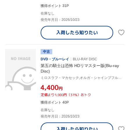
獲得ポイント 31P
在庫なし
発売年月日：2026/10/23
入荷したら
知りたい
中古
DVD・ブルーレイ
BLU-RAY DISC
第五の騎士は恐怖 HDリマスター版(Blu-ray
Disc)
ミロスラフ・マカセック,オルガ・シャインプフルゴヴァー,イジー・アダムィラ,ズビニェク・ブリニフ,ハナ・ビェロフラツカー,イジー・シュテルンヴァルト
¥4,400
円
定価より1,980円（31%）おトク
獲得ポイント 40P
在庫なし
発売年月日：2026/10/23
入荷したら
知りたい