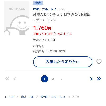
中古
DVD・ブルーレイ
DVD
恐怖のタランチュラ 日本語吹替収録版
スザンヌ・リング
¥1,760
円
定価より418円（19%）おトク
獲得ポイント 16P
在庫なし
発売年月日：2026/10/23
入荷したら
知りたい
1
2
3
トップ
商品一覧
DVD・ブルーレイ
洋画