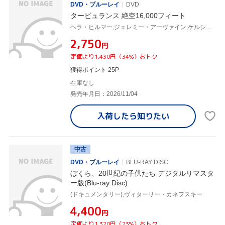
DVD・ブルーレイ
DVD
タービュランス 絶空16,000フィート
ヘラ・ヒルマー,ジェレミー・アーヴァイン,ケルシー・グラマー,オルガ・キュリレンコ,クラウディオ・ファエ,マーカス・トランプ
¥2,750
円
定価より1,430円（34%）おトク
獲得ポイント 25P
在庫なし
発売年月日：2026/11/04
入荷したら
知りたい
中古
DVD・ブルーレイ
BLU-RAY DISC
ぼくら、20世紀の子供たち デジタルリマスタ
ー版(Blu-ray Disc)
(ドキュメンタリー),ヴィターリー・カネフスキー
¥4,400
円
定価より1,320円（23%）おトク