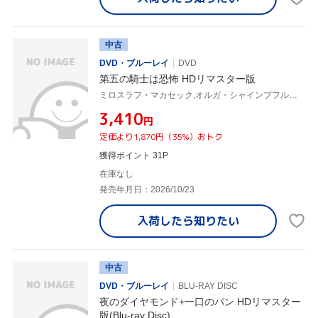
中古
DVD・ブルーレイ
DVD
第五の騎士は恐怖 HDリマスター版
ミロスラフ・マカセック,オルガ・シャインプフルゴヴァー,イジー・アダムィラ,ズビニェク・ブリニフ,ハナ・ビェロフラツカー,イジー・シュテルンヴァルト
¥3,410
円
定価より1,870円（35%）おトク
獲得ポイント 31P
在庫なし
発売年月日：2026/10/23
入荷したら
知りたい
中古
DVD・ブルーレイ
BLU-RAY DISC
夜のダイヤモンド+一口のパン HDリマスター
版(Blu-ray Disc)