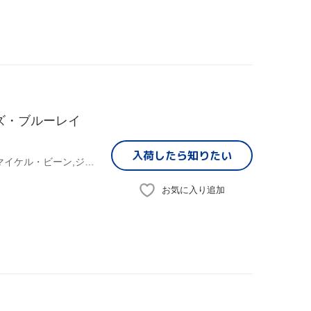
ズ・ブルーレイ
入荷したら
知りたい
(関連)エイリアン,シガニー・ウィーヴァー,キャリー・ヘン,マイケル・ビーン,ジェームズ・キャメロン(監督、脚本、原案),ゴードン・キャロル(製作総指揮),デヴィッド・ガイラー(製作総指揮),ウォルター・ヒル(製作総指揮),ジェームズ・ホーナー(音楽)
お気に入り追加