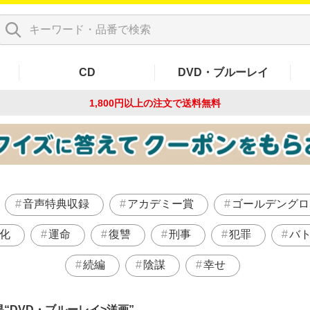
CD
DVD・ブルーレイ
1,800円以上の注文で
送料無料
音声特典収録
アカデミー賞
ゴールデングロ
y化
運命
復讐
刑事
犯罪
バ
続編
陰謀
幸せ
果
DVD・ブルーレイ>洋画