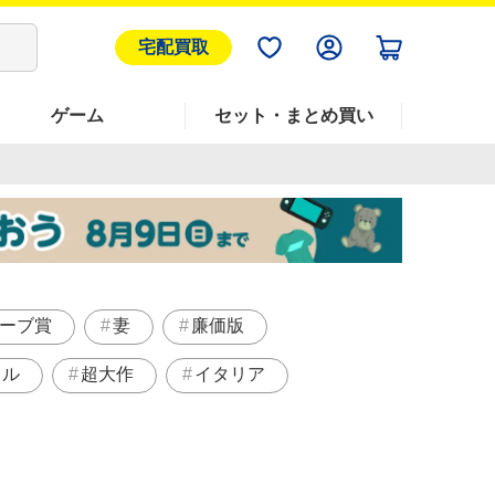
宅配買取
ゲーム
セット・まとめ買い
ーブ賞
妻
廉価版
トル
超大作
イタリア