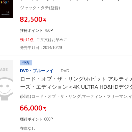
ジャック・タチ(監督)
¥82,500
円
獲得ポイント 750P
残り1点
ご注文はお早めに
発売年月日：2014/10/29
中古
DVD・ブルーレイ
DVD
ロード・オブ・ザ・リング/ホビット アルティ
ーズ・エディション＜4K ULTRA HD&HDデ
ブルーレイセット＞(31枚組)【1000セット限定
ULTRA HD)
¥66,000
円
獲得ポイント 600P
在庫なし