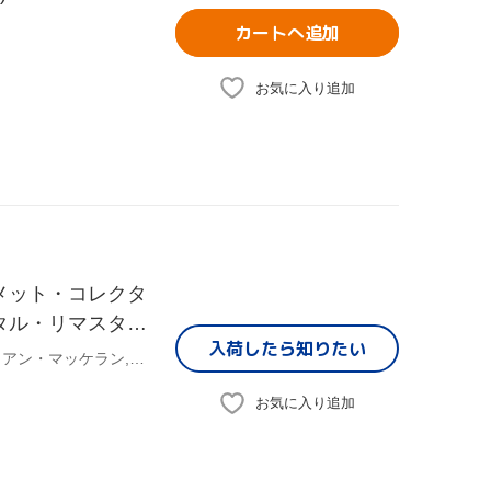
カートへ追加
お気に入り追加
メット・コレクタ
ジタル・リマスター
入荷したら
知りたい
生産】(4K
(関連)ロード・オブ・ザ・リング,マーティン・フリーマン,イアン・マッケラン,リチャード・アーミテージ,オーランド・ブルーム,エヴァンジェリン・リリー,ベネディクト・カンバーバッチ,ピーター・ジャクソン(監督),J.R.R.トールキン(原作)
お気に入り追加