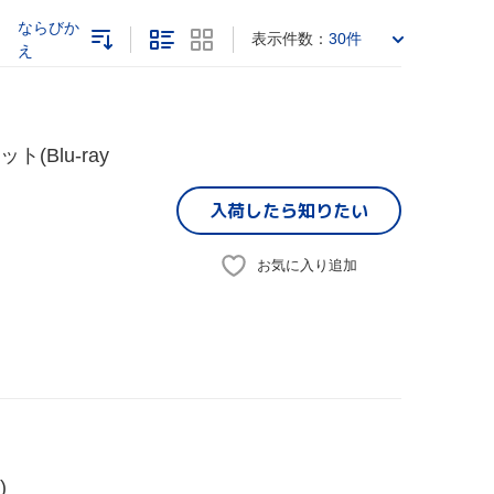
ならびか
表示件数：
30件
え
Blu-ray
入荷したら
知りたい
お気に入り追加
)