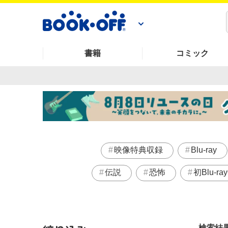
書籍
コミック
映像特典収録
Blu-ray
伝説
恐怖
初Blu-ra
検索結