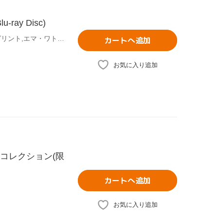
y Disc)
(関連)ハリー・ポッター,ダニエル・ラドクリフ,ルパート・グリント,エマ・ワトソン,J.K.ローリング(原作)
カートへ追加
お気に入り追加
lmコレクション(限
カートへ追加
お気に入り追加