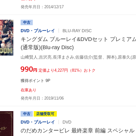
発売年月日：2014/12/17
中古
DVD・ブルーレイ
BLU-RAY DISC
キングダム ブルーレイ&DVDセット プレミア
(通常版)(Blu-ray Disc)
山﨑賢人,吉沢亮,長澤まさみ,佐藤信介(監督、脚本),原泰久(
¥990
円
定価より4,227円（81%）おトク
獲得ポイント 9P
在庫あり
発売年月日：2019/11/06
中古
店舗受取可
DVD・ブルーレイ
DVD
のだめカンタービレ 最終楽章 前編 スペシャ