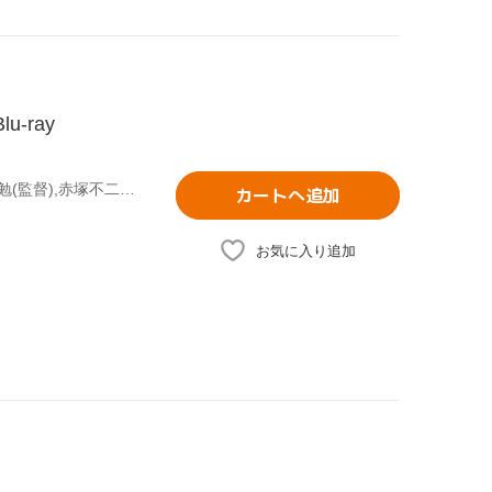
-ray
(オムニバス),Snow Man,髙橋ひかる,前川泰之,桜田ひより,英勉(監督),赤塚不二夫(原作),橋本由香利(音楽)
カートへ追加
お気に入り追加