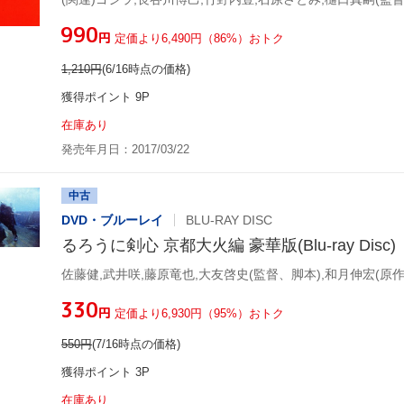
¥990
円
定価より6,490円（86%）おトク
1,210
円
(6/16時点の価格)
獲得ポイント 9P
在庫あり
発売年月日：2017/03/22
中古
DVD・ブルーレイ
BLU-RAY DISC
るろうに剣心 京都大火編 豪華版(Blu-ray Disc)
佐藤健,武井咲,藤原竜也,大友啓史(監督、脚本),和月伸宏(原作
¥330
円
定価より6,930円（95%）おトク
550
円
(7/16時点の価格)
獲得ポイント 3P
在庫あり