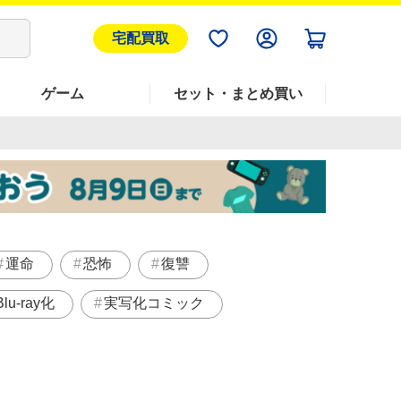
宅配買取
ゲーム
セット・まとめ買い
運命
恐怖
復讐
lu-ray化
実写化コミック