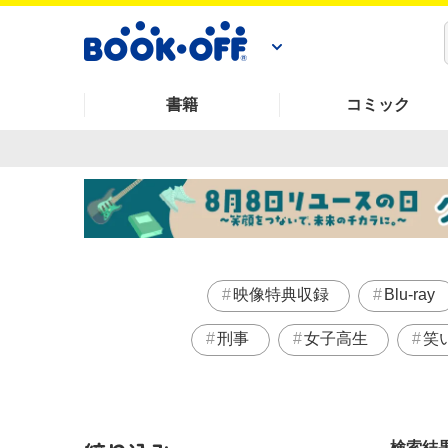
書籍
コミック
映像特典収録
Blu-ray
刑事
女子高生
笑
検索結