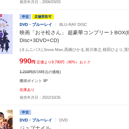
発売年月日：2006/03/03
中古
店舗受取可
DVD・ブルーレイ
BLU-RAY DISC
映画「おそ松さん」 超豪華コンプリートBOX(Blu
Disc+3DVD+CD)
¥990
円
定価より9,790円（90%）おトク
1,210
円
(6/16時点の価格)
獲得ポイント 9P
在庫あり
発売年月日：2022/10/26
中古
DVD・ブルーレイ
DVD
ジュブナイル