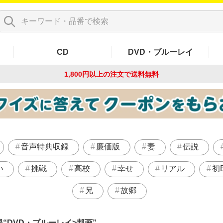
CD
DVD・ブルーレイ
1,800円以上の注文で
送料無料
音声特典収録
廉価版
妻
伝説
い
挑戦
高校
幸せ
リアル
初B
兄
故郷
果
DVD・ブルーレイ>邦画