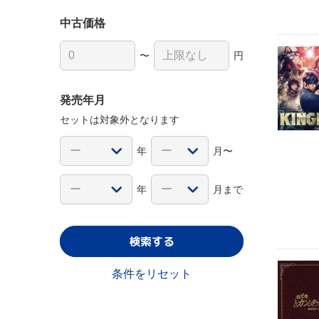
中古価格
〜
円
発売年月
セットは対象外となります
年
月〜
年
月まで
検索する
条件をリセット