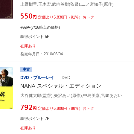
上野樹里,玉木宏,武内英樹(監督),二ノ宮知子(原作)
¥550
円
定価より5,830円（91%）おトク
792
円
(7/16時点の価格)
獲得ポイント 5P
在庫あり
発売年月日：2010/06/04
中古
DVD・ブルーレイ
DVD
NANA スペシャル・エディション
大谷健太郎(監督),矢沢あい(原作),中島美嘉,宮﨑あおい
¥792
円
定価より5,808円（88%）おトク
獲得ポイント 7P
在庫あり