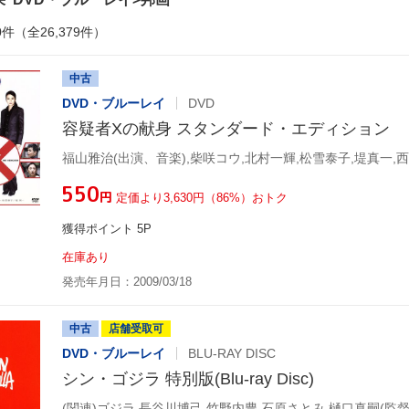
0件（全26,379件）
中古
DVD・ブルーレイ
DVD
容疑者Xの献身 スタンダード・エディション
¥550
円
定価より3,630円（86%）おトク
獲得ポイント 5P
在庫あり
発売年月日：2009/03/18
中古
店舗受取可
DVD・ブルーレイ
BLU-RAY DISC
シン・ゴジラ 特別版(Blu-ray Disc)