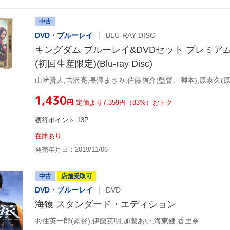
中古
DVD・ブルーレイ
BLU-RAY DISC
キングダム ブルーレイ&DVDセット プレミア
(初回生産限定)(Blu-ray Disc)
山﨑賢人,吉沢亮,長澤まさみ,佐藤信介(監督、脚本),原泰久(
¥1,430
円
定価より7,359円（83%）おトク
獲得ポイント 13P
在庫あり
発売年月日：2019/11/06
中古
店舗受取可
DVD・ブルーレイ
DVD
海猿 スタンダード・エディション
羽住英一郎(監督),伊藤英明,加藤あい,海東健,香里奈