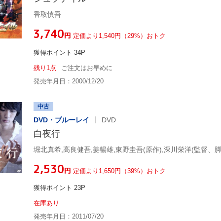
香取慎吾
¥3,740
円
定価より1,540円（29%）おトク
獲得ポイント 34P
残り1点
ご注文はお早めに
発売年月日：2000/12/20
中古
DVD・ブルーレイ
DVD
白夜行
堀北真希,高良健吾,姜暢雄,東野圭吾(原作),深川栄洋(監督、脚
¥2,530
円
定価より1,650円（39%）おトク
獲得ポイント 23P
在庫あり
発売年月日：2011/07/20