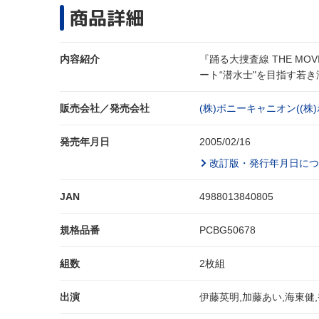
商品詳細
内容紹介
『踊る大捜査線 THE M
ート“潜水士"を目指す若
販売会社／発売会社
(株)ポニーキャニオン((株
発売年月日
2005/02/16
改訂版・発行年月日につ
JAN
4988013840805
規格品番
PCBG50678
組数
2枚組
出演
伊藤英明,加藤あい,海東健,