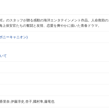
OVIE』のスタッフが贈る感動の海洋エンタテインメント作品。人命救助
き海上保安官たちの奮闘と友情、恋愛を爽やかに描いた青春ドラマ。
)ポニーキャニオン)
いて
香里奈,伊藤淳史,杏子,國村隼,藤竜也