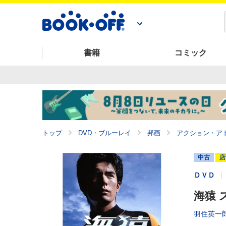
書籍
コミック
トップ
DVD・ブルーレイ
邦画
アクション・ア
中古
店
ＤＶＤ
海猿
羽住英一