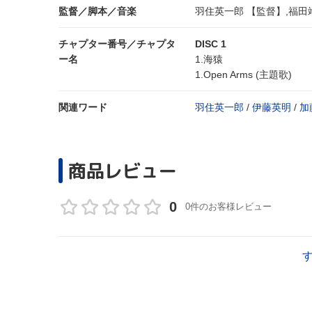
監督／脚本／音楽
羽住英一郎 【監督】,福田
チャプター番号／チャプタ
DISC 1
ー名
1.海猿
1.Open Arms (主題歌)
関連ワード
羽住英一郎
/
伊藤英明
/
加
商品レビュー
0
0件のお客様レビュー