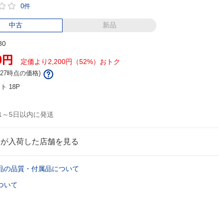
0件
中古
新品
80
0
円
定価より2,200円（52%）おトク
7/27時点の価格)
ント
18P
1～5日以内に発送
品が入荷した店舗を見る
品の品質・付属品について
ついて