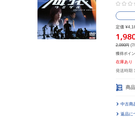
定価 ¥4,1
1,98
2,090
円
(
獲得ポイ
在庫あり
発送時期 
商
中古商
返品に