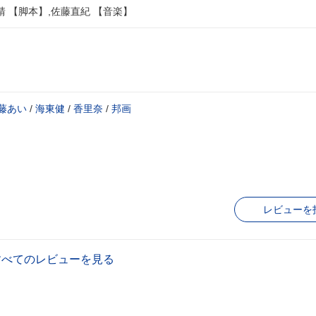
靖 【脚本】,佐藤直紀 【音楽】
藤あい
/
海東健
/
香里奈
/
邦画
レビューを
すべてのレビューを見る