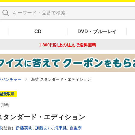
CD
DVD・ブルーレイ
1,800円以上の注文で
送料無料
ドベンチャー
海猿 スタンダード・エディション
舗受取可
邦画
 スタンダード・エディション
郎
(監督),
伊藤英明
,
加藤あい
,
海東健
,
香里奈