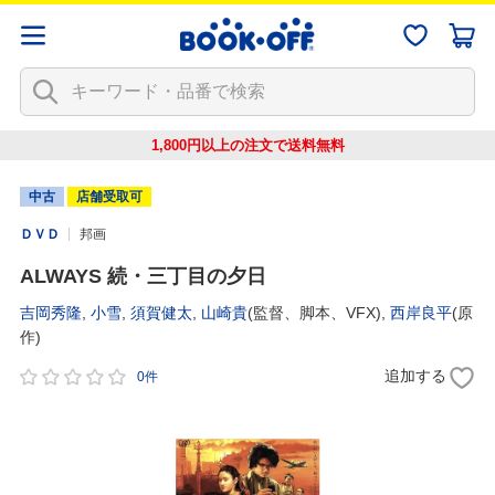
1,800円以上の注文で
送料無料
中古
店舗受取可
ＤＶＤ
邦画
ALWAYS 続・三丁目の夕日
吉岡秀隆
,
小雪
,
須賀健太
,
山崎貴
(監督、脚本、VFX),
西岸良平
(原
作)
追加する
0件