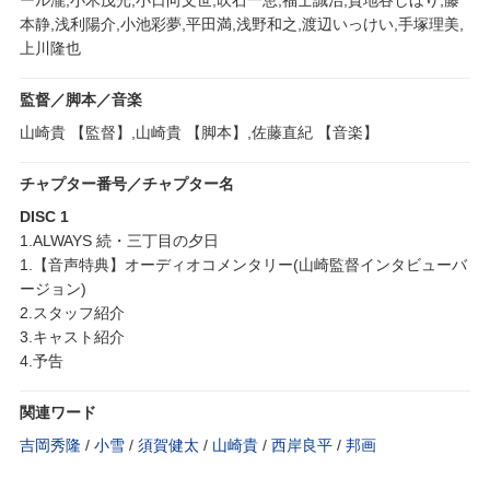
本静,浅利陽介,小池彩夢,平田満,浅野和之,渡辺いっけい,手塚理美,
上川隆也
監督／脚本／音楽
山崎貴 【監督】,山崎貴 【脚本】,佐藤直紀 【音楽】
チャプター番号／チャプター名
DISC 1
1.ALWAYS 続・三丁目の夕日
1.【音声特典】オーディオコメンタリー(山崎監督インタビューバ
ージョン)
2.スタッフ紹介
3.キャスト紹介
4.予告
関連ワード
吉岡秀隆
/
小雪
/
須賀健太
/
山崎貴
/
西岸良平
/
邦画