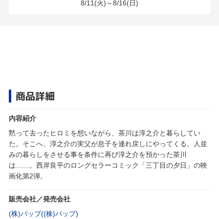
8/11(火)～8/16(日)
商品詳細
内容紹介
黙って去ったヒロミを想いながら、茶川は淳之介と暮らしてい
た。そこへ、淳之介の実父が息子を連れ戻しにやってくる。人並
みの暮らしをさせる事を条件に再び淳之介を預かった茶川
は……。西岸良平のロングセラーコミック「三丁目の夕日」の映
画化第2弾。
販売会社／発売会社
(株)バップ((株)バップ)