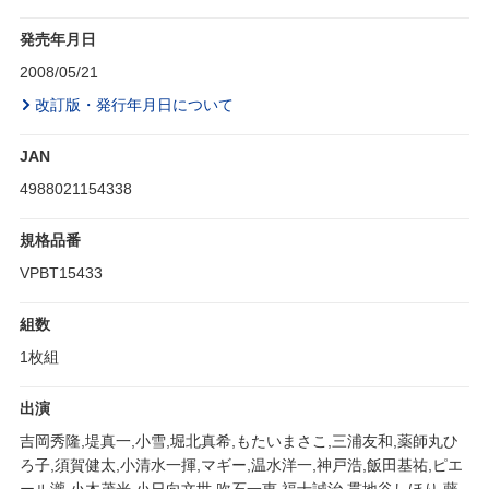
発売年月日
2008/05/21
改訂版・発行年月日について
JAN
4988021154338
規格品番
VPBT15433
組数
1枚組
出演
吉岡秀隆,堤真一,小雪,堀北真希,もたいまさこ,三浦友和,薬師丸ひ
ろ子,須賀健太,小清水一揮,マギー,温水洋一,神戸浩,飯田基祐,ピエ
ール瀧,小木茂光,小日向文世,吹石一恵,福士誠治,貫地谷しほり,藤