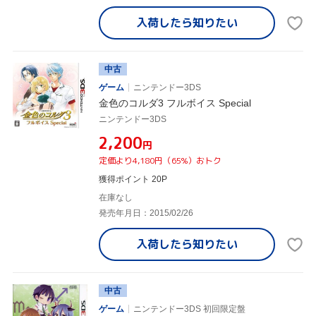
入荷したら
知りたい
中古
ゲーム
ニンテンドー3DS
金色のコルダ3 フルボイス Special
ニンテンドー3DS
¥2,200
円
定価より4,180円（65%）おトク
獲得ポイント 20P
在庫なし
発売年月日：2015/02/26
入荷したら
知りたい
中古
ゲーム
ニンテンドー3DS 初回限定盤