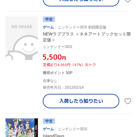
中古
ゲーム
ニンテンドー3DS 初回限定版
NEWラブプラス ＜ネネアートブックセット限
定版＞
ニンテンドー3DS
¥5,500
円
定価より4,955円（47%）おトク
獲得ポイント 50P
在庫なし
発売年月日：2012/02/14
入荷したら
知りたい
中古
ゲーム
ニンテンドー3DS
IslandDays