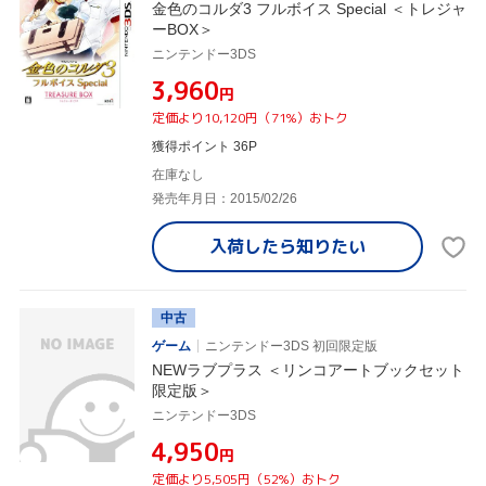
金色のコルダ3 フルボイス Special ＜トレジャ
ーBOX＞
ニンテンドー3DS
¥3,960
円
定価より10,120円（71%）おトク
獲得ポイント 36P
在庫なし
発売年月日：2015/02/26
入荷したら
知りたい
中古
ゲーム
ニンテンドー3DS 初回限定版
NEWラブプラス ＜リンコアートブックセット
限定版＞
ニンテンドー3DS
¥4,950
円
定価より5,505円（52%）おトク