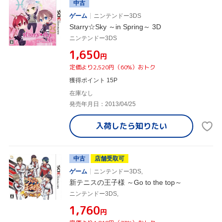
中古
ゲーム
ニンテンドー3DS
Starry☆Sky ～in Spring～ 3D
ニンテンドー3DS
¥1,650
円
定価より2,520円（60%）おトク
獲得ポイント 15P
在庫なし
発売年月日：2013/04/25
入荷したら
知りたい
中古
店舗受取可
ゲーム
ニンテンドー3DS,
新テニスの王子様 ～Go to the top～
ニンテンドー3DS,
¥1,760
円