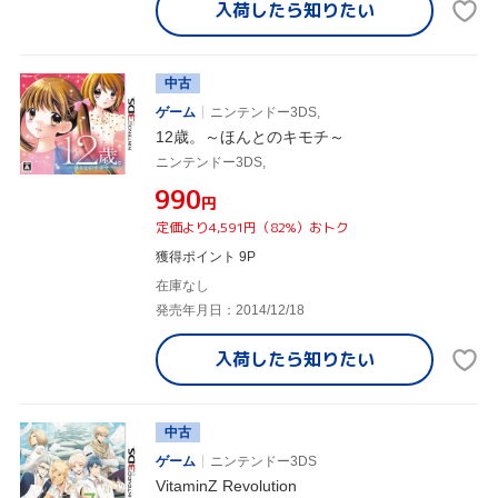
入荷したら
知りたい
中古
ゲーム
ニンテンドー3DS,
12歳。～ほんとのキモチ～
ニンテンドー3DS,
¥990
円
定価より4,591円（82%）おトク
獲得ポイント 9P
在庫なし
発売年月日：2014/12/18
入荷したら
知りたい
中古
ゲーム
ニンテンドー3DS
VitaminZ Revolution