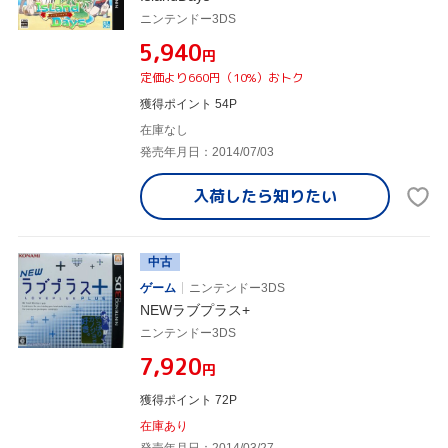
ニンテンドー3DS
¥5,940
円
定価より660円（10%）おトク
獲得ポイント 54P
在庫なし
発売年月日：2014/07/03
入荷したら
知りたい
中古
ゲーム
ニンテンドー3DS
NEWラブプラス+
ニンテンドー3DS
¥7,920
円
獲得ポイント 72P
在庫あり