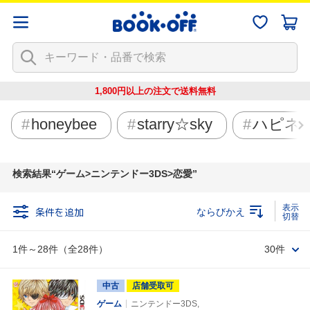
1,800円以上の注文で
送料無料
honeybee
starry☆sky
ハピネ
検索結果
ゲーム>ニンテンドー3DS>恋愛
条件を追加
ならびかえ
1件～28件（全28件）
30件
中古
店舗受取可
ゲーム
ニンテンドー3DS,