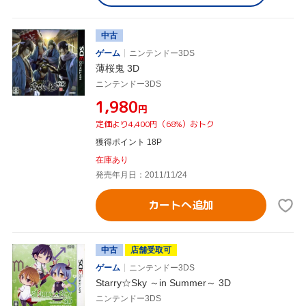
中古
ゲーム
ニンテンドー3DS
薄桜鬼 3D
ニンテンドー3DS
¥1,980
円
定価より4,400円（68%）おトク
獲得ポイント 18P
在庫あり
発売年月日：2011/11/24
カートへ追加
中古
店舗受取可
ゲーム
ニンテンドー3DS
Starry☆Sky ～in Summer～ 3D
ニンテンドー3DS