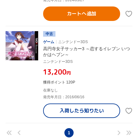
発売年月日：2014/03/27
カートへ追加
中古
ゲーム
ニンテンドー3DS
高円寺女子サッカー3 ～恋するイレブン いつ
かはヘブン～
ニンテンドー3DS
¥13,200
円
獲得ポイント 120P
在庫なし
発売年月日：2016/06/16
入荷したら
知りたい
1