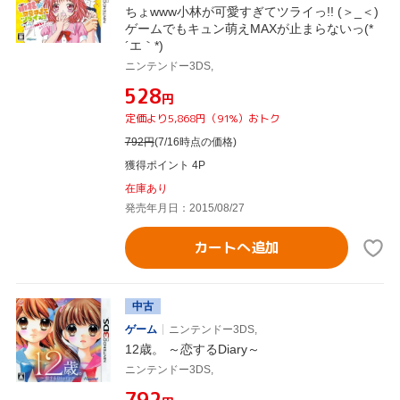
ちょwww小林が可愛すぎてツライっ!! (＞_＜)
ゲームでもキュン萌えMAXが止まらないっ(*
´エ｀*)
ニンテンドー3DS,
¥528
円
定価より5,868円（91%）おトク
792
円
(7/16時点の価格)
獲得ポイント 4P
在庫あり
発売年月日：2015/08/27
カートへ追加
中古
ゲーム
ニンテンドー3DS,
12歳。 ～恋するDiary～
ニンテンドー3DS,
¥792