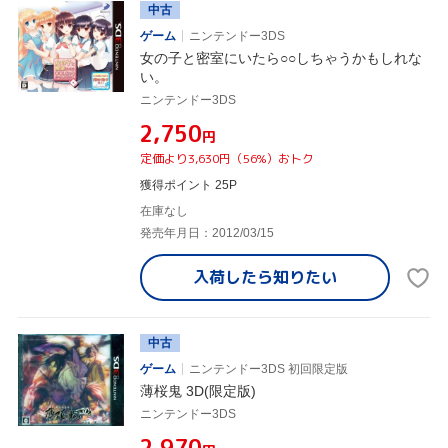
中古
ゲーム
ニンテンドー3DS
女の子と密室にいたら○○しちゃうかもしれな
い。
ニンテンドー3DS
¥2,750
円
定価より3,630円（56%）おトク
獲得ポイント 25P
在庫なし
発売年月日：2012/03/15
入荷したら
知りたい
中古
ゲーム
ニンテンドー3DS 初回限定版
薄桜鬼 3D(限定版)
ニンテンドー3DS
¥2,970