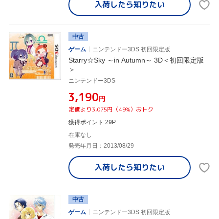
入荷したら
知りたい
中古
ゲーム
ニンテンドー3DS 初回限定版
Starry☆Sky ～in Autumn～ 3D＜初回限定版
＞
ニンテンドー3DS
¥3,190
円
定価より3,075円（49%）おトク
獲得ポイント 29P
在庫なし
発売年月日：2013/08/29
入荷したら
知りたい
中古
ゲーム
ニンテンドー3DS 初回限定版