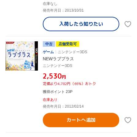
在庫なし
発売年月日：2013/10/31
入荷したら
知りたい
中古
店舗受取可
ゲーム
ニンテンドー3DS
NEWラブプラス
ニンテンドー3DS
¥2,530
円
定価より4,782円（65%）おトク
獲得ポイント 23P
在庫あり
発売年月日：2012/02/14
カートへ追加