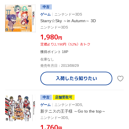
中古
ゲーム
ニンテンドー3DS
Starry☆Sky ～in Autumn～ 3D
ニンテンドー3DS
¥1,980
円
定価より2,190円（52%）おトク
獲得ポイント 18P
在庫なし
発売年月日：2013/08/29
入荷したら
知りたい
中古
店舗受取可
ゲーム
ニンテンドー3DS,
新テニスの王子様 ～Go to the top～
ニンテンドー3DS,
¥1,760
円