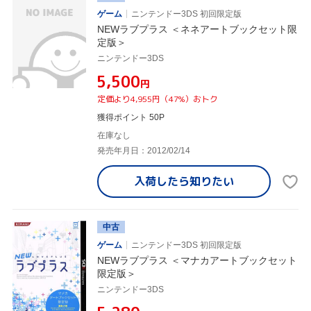
ゲーム
ニンテンドー3DS 初回限定版
NEWラブプラス ＜ネネアートブックセット限
定版＞
ニンテンドー3DS
¥5,500
円
定価より4,955円（47%）おトク
獲得ポイント 50P
在庫なし
発売年月日：2012/02/14
入荷したら
知りたい
中古
ゲーム
ニンテンドー3DS 初回限定版
NEWラブプラス ＜マナカアートブックセット
限定版＞
ニンテンドー3DS