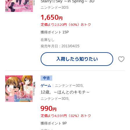
Starry☆Sky ～in Spring～ 3D
ニンテンドー3DS
¥1,650
円
定価より2,520円（60%）おトク
獲得ポイント 15P
在庫なし
発売年月日：2013/04/25
入荷したら
知りたい
中古
ゲーム
ニンテンドー3DS,
12歳。～ほんとのキモチ～
ニンテンドー3DS,
¥990
円
定価より4,591円（82%）おトク
獲得ポイント 9P