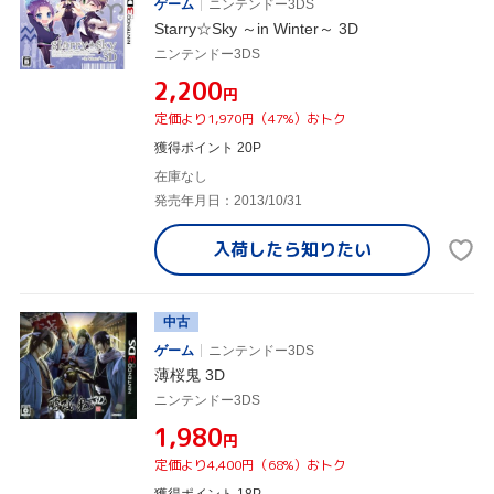
ゲーム
ニンテンドー3DS
Starry☆Sky ～in Winter～ 3D
ニンテンドー3DS
¥2,200
円
定価より1,970円（47%）おトク
獲得ポイント 20P
在庫なし
発売年月日：2013/10/31
入荷したら
知りたい
中古
ゲーム
ニンテンドー3DS
薄桜鬼 3D
ニンテンドー3DS
¥1,980
円
定価より4,400円（68%）おトク