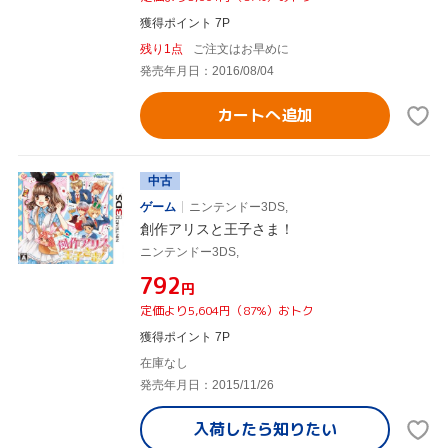
獲得ポイント 7P
残り1点
ご注文はお早めに
発売年月日：2016/08/04
カートへ追加
中古
ゲーム
ニンテンドー3DS,
創作アリスと王子さま！
ニンテンドー3DS,
¥792
円
定価より5,604円（87%）おトク
獲得ポイント 7P
在庫なし
発売年月日：2015/11/26
入荷したら
知りたい