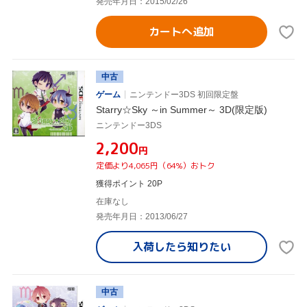
発売年月日：2015/02/26
カートへ追加
中古
ゲーム
ニンテンドー3DS 初回限定盤
Starry☆Sky ～in Summer～ 3D(限定版)
ニンテンドー3DS
¥2,200
円
定価より4,065円（64%）おトク
獲得ポイント 20P
在庫なし
発売年月日：2013/06/27
入荷したら
知りたい
中古