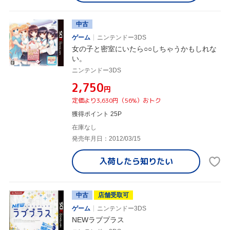
中古
ゲーム
ニンテンドー3DS
女の子と密室にいたら○○しちゃうかもしれな
い。
ニンテンドー3DS
¥2,750
円
定価より3,630円（56%）おトク
獲得ポイント 25P
在庫なし
発売年月日：2012/03/15
入荷したら
知りたい
中古
店舗受取可
ゲーム
ニンテンドー3DS
NEWラブプラス