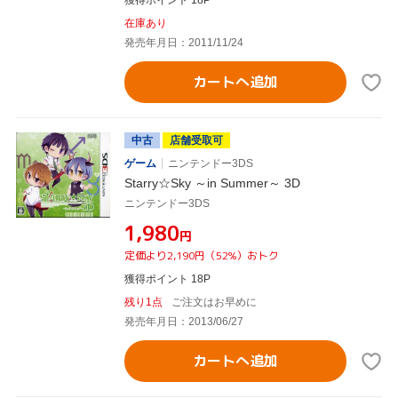
獲得ポイント 18P
在庫あり
発売年月日：2011/11/24
カートへ追加
中古
店舗受取可
ゲーム
ニンテンドー3DS
Starry☆Sky ～in Summer～ 3D
ニンテンドー3DS
¥1,980
円
定価より2,190円（52%）おトク
獲得ポイント 18P
残り1点
ご注文はお早めに
発売年月日：2013/06/27
カートへ追加