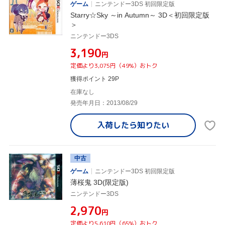
ゲーム
ニンテンドー3DS 初回限定版
Starry☆Sky ～in Autumn～ 3D＜初回限定版
＞
ニンテンドー3DS
¥3,190
円
定価より3,075円（49%）おトク
獲得ポイント 29P
在庫なし
発売年月日：2013/08/29
入荷したら
知りたい
中古
ゲーム
ニンテンドー3DS 初回限定版
薄桜鬼 3D(限定版)
ニンテンドー3DS
¥2,970
円
定価より5,610円（65%）おトク