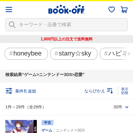
1,800円以上の注文で
送料無料
honeybee
starry☆sky
ハピネ
検索結果
ゲーム>ニンテンドー3DS>恋愛
条件を追加
ならびかえ
1件～28件（全28件）
30件
中古
ゲーム
ニンテンドー3DS