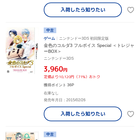
入荷したら
知りたい
中古
ゲーム
ニンテンドー3DS 初回限定版
金色のコルダ3 フルボイス Special ＜トレジャ
ーBOX＞
ニンテンドー3DS
¥3,960
円
定価より10,120円（71%）おトク
獲得ポイント 36P
在庫なし
発売年月日：2015/02/26
入荷したら
知りたい
中古