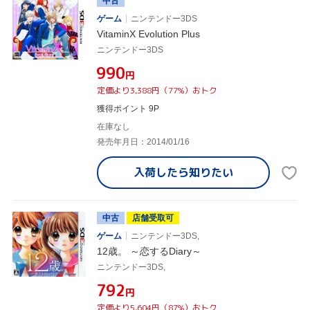
中古
ゲーム
ニンテンドー3DS
VitaminX Evolution Plus
ニンテンドー3DS
¥990
円
定価より3,388円（77%）おトク
獲得ポイント 9P
在庫なし
発売年月日：2014/01/16
入荷したら
知りたい
中古
店舗受取可
ゲーム
ニンテンドー3DS,
12歳。 ～恋するDiary～
ニンテンドー3DS,
¥792
円
定価より5,604円（87%）おトク