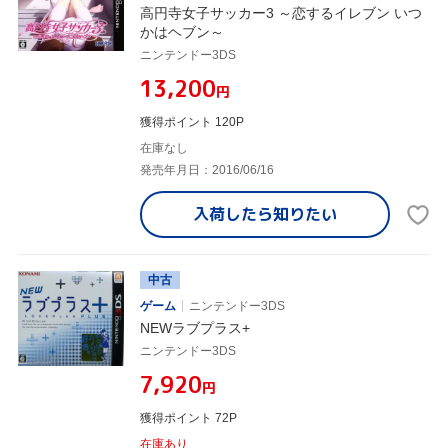
高円寺女子サッカー3 ～恋するイレブン いつ
かはヘブン～
ニンテンドー3DS
¥13,200
円
獲得ポイント 120P
在庫なし
発売年月日：2016/06/16
入荷したら
知りたい
中古
ゲーム
ニンテンドー3DS
NEWラブプラス+
ニンテンドー3DS
¥7,920
円
獲得ポイント 72P
在庫あり