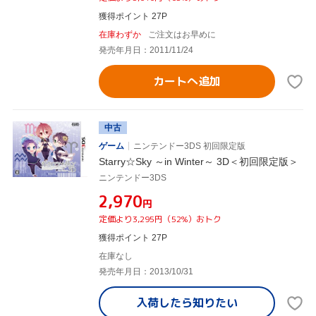
獲得ポイント 27P
在庫わずか
ご注文はお早めに
発売年月日：2011/11/24
カートへ追加
中古
ゲーム
ニンテンドー3DS 初回限定版
Starry☆Sky ～in Winter～ 3D＜初回限定版＞
ニンテンドー3DS
¥2,970
円
定価より3,295円（52%）おトク
獲得ポイント 27P
在庫なし
発売年月日：2013/10/31
入荷したら
知りたい