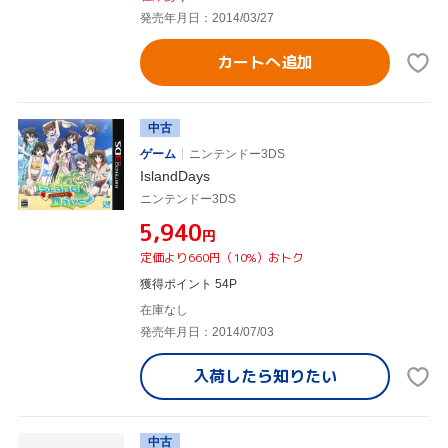
発売年月日：2014/03/27
カートへ追加
中古
ゲーム
ニンテンドー3DS
IslandDays
ニンテンドー3DS
¥5,940
円
定価より660円（10%）おトク
獲得ポイント 54P
在庫なし
発売年月日：2014/07/03
入荷したら
知りたい
中古