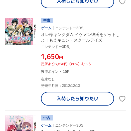
入荷したら
知りたい
中古
ゲーム
ニンテンドー3DS,
オレ様キングダム イケメン彼氏をゲットし
よ！もえキュン・スクールデイズ
ニンテンドー3DS,
¥1,650
円
定価より3,630円（68%）おトク
獲得ポイント 15P
在庫なし
発売年月日：2012/12/13
入荷したら
知りたい
中古
ゲーム
ニンテンドー3DS