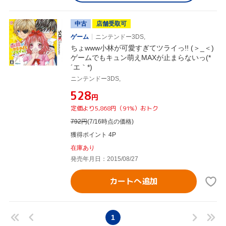
中古
店舗受取可
ゲーム
ニンテンドー3DS,
ちょwww小林が可愛すぎてツライっ!! (＞_＜)
ゲームでもキュン萌えMAXが止まらないっ(*
´エ｀*)
ニンテンドー3DS,
¥528
円
定価より5,868円（91%）おトク
792
円
(7/16時点の価格)
獲得ポイント 4P
在庫あり
発売年月日：2015/08/27
カートへ追加
1