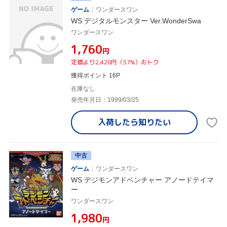
ゲーム
ワンダースワン
WS デジタルモンスター Ver.WonderSwa
ワンダースワン
¥1,760
円
定価より2,420円（57%）おトク
獲得ポイント 16P
在庫なし
発売年月日：1999/03/25
入荷したら
知りたい
中古
ゲーム
ワンダースワン
WS デジモンアドベンチャー アノードテイマ
ー
ワンダースワン
¥1,980
円