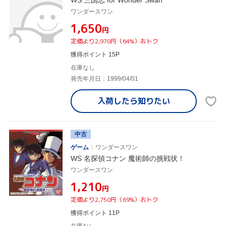
WS 三国志 for Wonder Swan
ワンダースワン
¥1,650
円
定価より2,970円（64%）おトク
獲得ポイント 15P
在庫なし
発売年月日：1999/04/01
入荷したら
知りたい
中古
ゲーム
ワンダースワン
WS 名探偵コナン 魔術師の挑戦状！
ワンダースワン
¥1,210
円
定価より2,750円（69%）おトク
獲得ポイント 11P