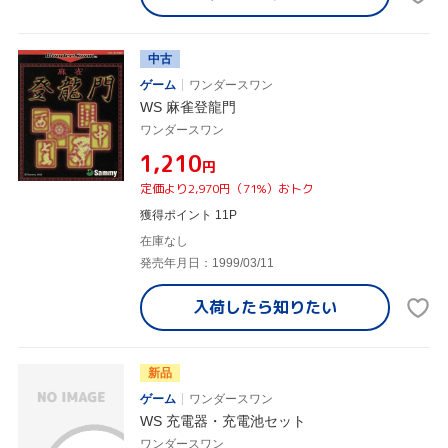
中古
ゲーム
ワンダースワン
WS 麻雀登龍門
ワンダースワン
¥1,210
円
定価より2,970円（71%）おトク
獲得ポイント 11P
在庫なし
発売年月日：1999/03/11
入荷したら
知りたい
新品
ゲーム
ワンダースワン
WS 充電器・充電池セット
ワンダースワン