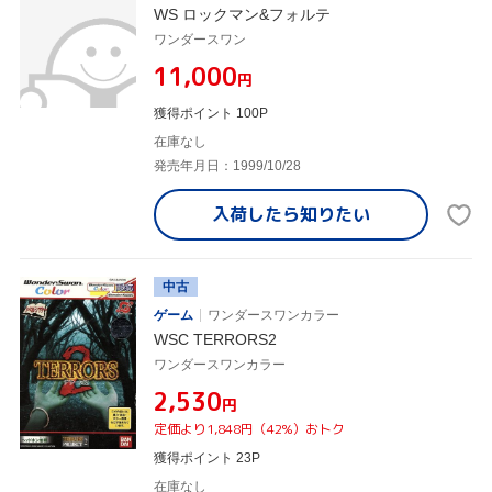
WS ロックマン&フォルテ
ワンダースワン
¥11,000
円
獲得ポイント 100P
在庫なし
発売年月日：1999/10/28
入荷したら
知りたい
中古
ゲーム
ワンダースワンカラー
WSC TERRORS2
ワンダースワンカラー
¥2,530
円
定価より1,848円（42%）おトク
獲得ポイント 23P
在庫なし