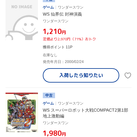
ゲーム
ワンダースワン
WS 仙界伝 封神演義
ワンダースワン
¥1,210
円
定価より2,970円（71%）おトク
獲得ポイント 11P
在庫なし
発売年月日：2000/02/24
入荷したら
知りたい
中古
ゲーム
ワンダースワン
WS スーパーロボット大戦COMPACT2第1部
地上激動編
ワンダースワン
¥1,980
円