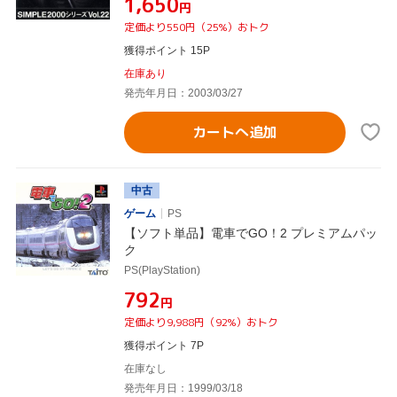
¥1,650
円
定価より550円（25%）おトク
獲得ポイント 15P
在庫あり
発売年月日：2003/03/27
カートへ追加
中古
ゲーム
PS
【ソフト単品】電車でGO！2 プレミアムパッ
ク
PS(PlayStation)
¥792
円
定価より9,988円（92%）おトク
獲得ポイント 7P
在庫なし
発売年月日：1999/03/18