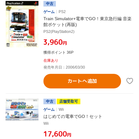
中古
ゲーム
PS2
Train Simulator+電車でGO！東京急行編 音楽
館ポケット(再販)
PS2(PlayStation2)
¥3,960
円
獲得ポイント 36P
在庫あり
発売年月日：2006/03/30
カートへ追加
中古
店舗受取可
ゲーム
Wii
はじめての電車でGO！セット
Wii
¥17,600
円