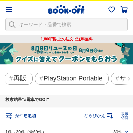
1,800円以上の注文で
送料無料
再販
PlayStation Portable
サ
検索結果
#電車でGO!
条件を追加
ならびかえ
1件～30件（全69件）
30件