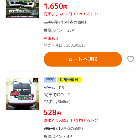
¥1,650
円
定価より5,830円（77%）おトク
1,760
円
(7/16時点の価格)
獲得ポイント 15P
在庫あり
発売年月日：2001/03/15
カートへ追加
中古
店舗受取可
ゲーム
PS
電車でGO！2
PS(PlayStation)
¥528
円
定価より5,852円（91%）おトク
792
円
(7/16時点の価格)
獲得ポイント 4P