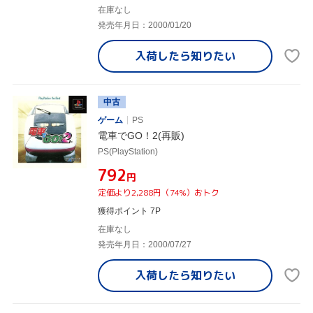
在庫なし
発売年月日：2000/01/20
入荷したら
知りたい
中古
ゲーム
PS
電車でGO！2(再販)
PS(PlayStation)
¥792
円
定価より2,288円（74%）おトク
獲得ポイント 7P
在庫なし
発売年月日：2000/07/27
入荷したら
知りたい