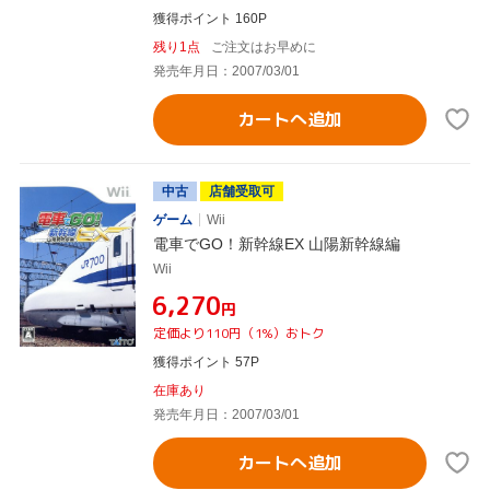
獲得ポイント 160P
残り1点
ご注文はお早めに
発売年月日：2007/03/01
カートへ追加
中古
店舗受取可
ゲーム
Wii
電車でGO！新幹線EX 山陽新幹線編
Wii
¥6,270
円
定価より110円（1%）おトク
獲得ポイント 57P
在庫あり
発売年月日：2007/03/01
カートへ追加