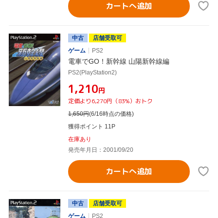
カートへ追加
中古
店舗受取可
ゲーム
PS2
電車でGO！新幹線 山陽新幹線編
PS2(PlayStation2)
¥1,210
円
定価より6,270円（83%）おトク
1,650
円
(6/16時点の価格)
獲得ポイント 11P
在庫あり
発売年月日：2001/09/20
カートへ追加
中古
店舗受取可
ゲーム
PS2