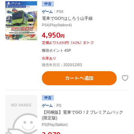
中古
ゲーム
PS4
電車でGO!!はしろう山手線
PS4(PlayStation4)
¥4,950
円
定価より3,630円（42%）おトク
獲得ポイント 45P
在庫あり
発売年月日：2020/12/03
カートへ追加
中古
ゲーム
PS
【同梱版】電車でGO！2 プレミアムパック
(限定版)
PS(PlayStation)