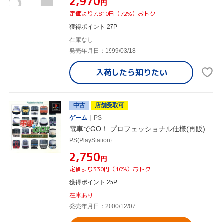
¥2,970
円
定価より7,810円（72%）おトク
獲得ポイント 27P
在庫なし
発売年月日：1999/03/18
入荷したら
知りたい
中古
店舗受取可
ゲーム
PS
電車でGO！ プロフェッショナル仕様(再販)
PS(PlayStation)
¥2,750
円
定価より330円（10%）おトク
獲得ポイント 25P
在庫あり
発売年月日：2000/12/07