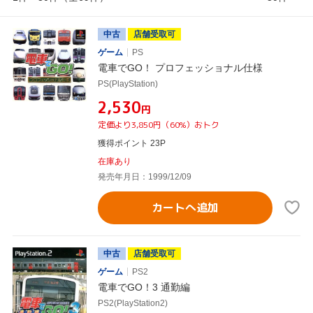
中古
店舗受取可
ゲーム
PS
電車でGO！ プロフェッショナル仕様
PS(PlayStation)
¥2,530
円
定価より3,850円（60%）おトク
獲得ポイント 23P
在庫あり
発売年月日：1999/12/09
カートへ追加
中古
店舗受取可
ゲーム
PS2
電車でGO！3 通勤編
PS2(PlayStation2)