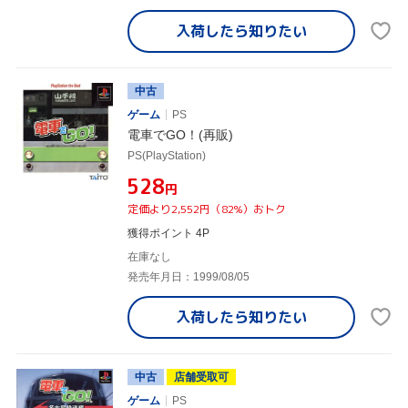
入荷したら
知りたい
中古
ゲーム
PS
電車でGO！(再販)
PS(PlayStation)
¥528
円
定価より2,552円（82%）おトク
獲得ポイント 4P
在庫なし
発売年月日：1999/08/05
入荷したら
知りたい
中古
店舗受取可
ゲーム
PS