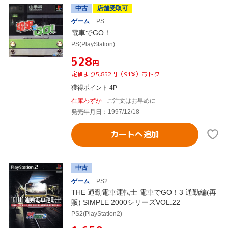
中古
店舗受取可
ゲーム
PS
電車でGO！
PS(PlayStation)
¥528
円
定価より5,852円（91%）おトク
獲得ポイント 4P
在庫わずか
ご注文はお早めに
発売年月日：1997/12/18
カートへ追加
中古
ゲーム
PS2
THE 通勤電車運転士 電車でGO！3 通勤編(再
販) SIMPLE 2000シリーズVOL.22
PS2(PlayStation2)