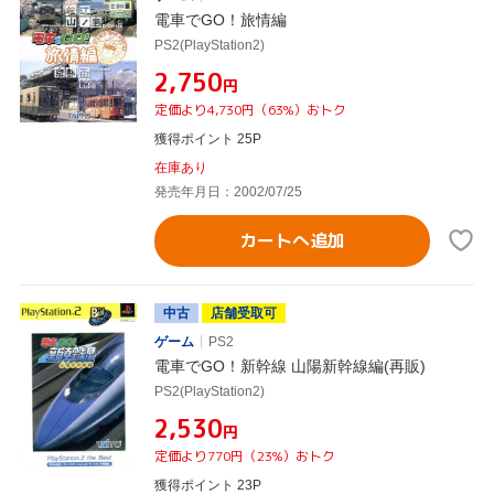
電車でGO！旅情編
PS2(PlayStation2)
¥2,750
円
定価より4,730円（63%）おトク
獲得ポイント 25P
在庫あり
発売年月日：2002/07/25
カートへ追加
中古
店舗受取可
ゲーム
PS2
電車でGO！新幹線 山陽新幹線編(再販)
PS2(PlayStation2)
¥2,530
円
定価より770円（23%）おトク
獲得ポイント 23P