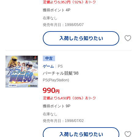
定価より6,952円（92%）おトク
獲得ポイント 4P
在庫なし
発売年月日：1998/05/07
入荷したら
知りたい
中古
ゲーム
PS
バーチャル競艇'98
PS(PlayStation)
¥990
円
定価より6,490円（86%）おトク
獲得ポイント 9P
在庫なし
発売年月日：1998/07/02
入荷したら
知りたい