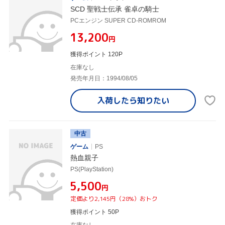
SCD 聖戦士伝承 雀卓の騎士
PCエンジン SUPER CD-ROMROM
¥13,200
円
獲得ポイント 120P
在庫なし
発売年月日：1994/08/05
入荷したら
知りたい
中古
ゲーム
PS
熱血親子
PS(PlayStation)
¥5,500
円
定価より2,145円（28%）おトク
獲得ポイント 50P
在庫なし