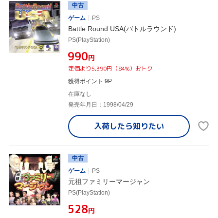
中古
ゲーム
PS
Battle Round USA(バトルラウンド)
PS(PlayStation)
¥990
円
定価より5,390円（84%）おトク
獲得ポイント 9P
在庫なし
発売年月日：1998/04/29
入荷したら
知りたい
中古
ゲーム
PS
元祖ファミリーマージャン
PS(PlayStation)
¥528
円