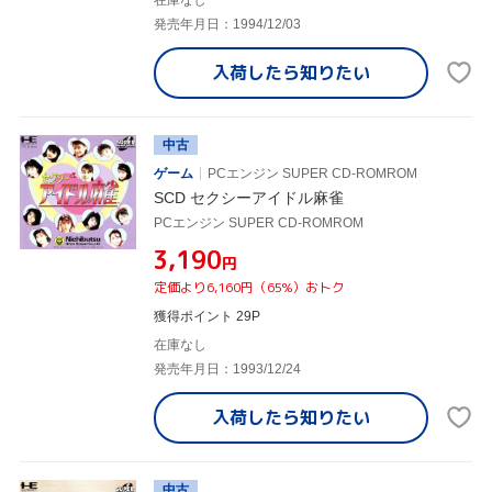
発売年月日：1994/12/03
入荷したら
知りたい
中古
ゲーム
PCエンジン SUPER CD-ROMROM
SCD セクシーアイドル麻雀
PCエンジン SUPER CD-ROMROM
¥3,190
円
定価より6,160円（65%）おトク
獲得ポイント 29P
在庫なし
発売年月日：1993/12/24
入荷したら
知りたい
中古