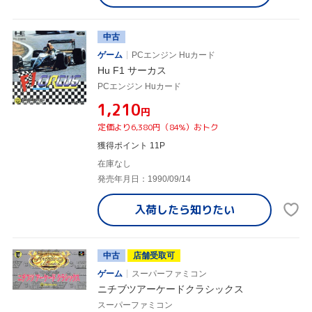
中古
ゲーム
PCエンジン Huカード
Hu F1 サーカス
PCエンジン Huカード
¥1,210
円
定価より6,380円（84%）おトク
獲得ポイント 11P
在庫なし
発売年月日：1990/09/14
入荷したら
知りたい
中古
店舗受取可
ゲーム
スーパーファミコン
ニチブツアーケードクラシックス
スーパーファミコン