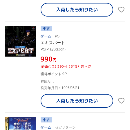
入荷したら
知りたい
中古
ゲーム
PS
エキスパート
PS(PlayStation)
¥990
円
定価より5,390円（84%）おトク
獲得ポイント 9P
在庫なし
発売年月日：1996/05/31
入荷したら
知りたい
中古
ゲーム
セガサターン