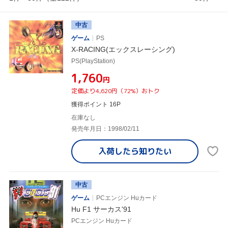
中古
ゲーム
PS
X-RACING(エックスレーシング)
PS(PlayStation)
¥1,760
円
定価より4,620円（72%）おトク
獲得ポイント 16P
在庫なし
発売年月日：1998/02/11
入荷したら
知りたい
中古
ゲーム
PCエンジン Huカード
Hu F1 サーカス'91
PCエンジン Huカード