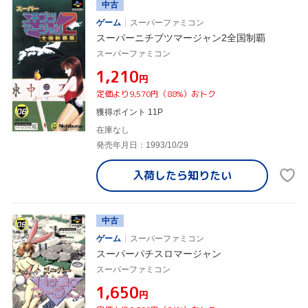
中古
ゲーム
スーパーファミコン
スーパーニチブツマージャン2全国制覇
スーパーファミコン
¥1,210
円
定価より9,570円（88%）おトク
獲得ポイント 11P
在庫なし
発売年月日：1993/10/29
入荷したら
知りたい
中古
ゲーム
スーパーファミコン
スーパーパチスロマージャン
スーパーファミコン
¥1,650
円