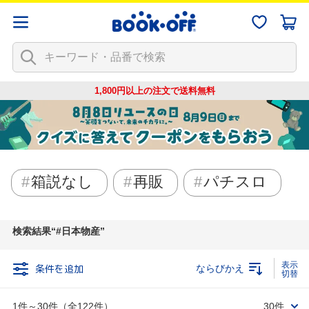
1,800円以上の注文で
送料無料
箱説なし
再販
パチスロ
検索結果
#日本物産
条件を追加
ならびかえ
1件～30件（全122件）
30件