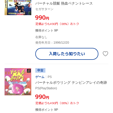
バーチャル競艇 熱血ペナントレース
セガサターン
¥990
円
定価より6,490円（86%）おトク
獲得ポイント 9P
在庫なし
発売年月日：1996/12/20
入荷したら
知りたい
中古
ゲーム
PS
バーチャルボウリング テンピンアレイの奇跡
PS(PlayStation)
¥990
円
定価より6,490円（86%）おトク
獲得ポイント 9P