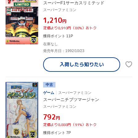
スーパーF1サーカスリミテッド
スーパーファミコン
¥1,210
円
定価より8,910円（88%）おトク
獲得ポイント 11P
在庫なし
発売年月日：1992/10/23
入荷したら
知りたい
中古
ゲーム
スーパーファミコン
スーパーニチブツマージャン
スーパーファミコン
¥792
円
定価より8,888円（91%）おトク
獲得ポイント 7P