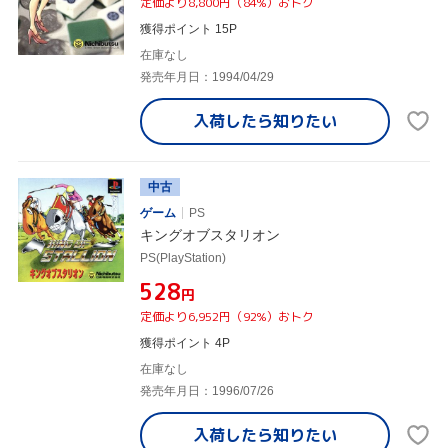
定価より8,800円（84%）おトク
獲得ポイント 15P
在庫なし
発売年月日：1994/04/29
入荷したら
知りたい
中古
ゲーム
PS
キングオブスタリオン
PS(PlayStation)
¥528
円
定価より6,952円（92%）おトク
獲得ポイント 4P
在庫なし
発売年月日：1996/07/26
入荷したら
知りたい