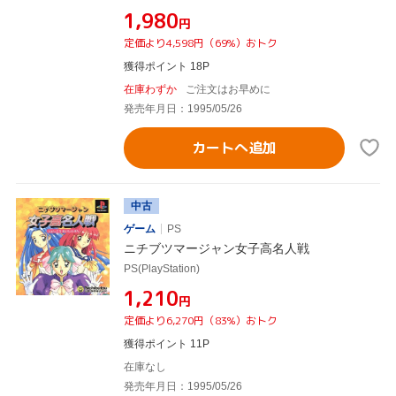
¥1,980
円
定価より4,598円（69%）おトク
獲得ポイント 18P
在庫わずか
ご注文はお早めに
発売年月日：1995/05/26
カートへ追加
中古
ゲーム
PS
ニチブツマージャン女子高名人戦
PS(PlayStation)
¥1,210
円
定価より6,270円（83%）おトク
獲得ポイント 11P
在庫なし
発売年月日：1995/05/26