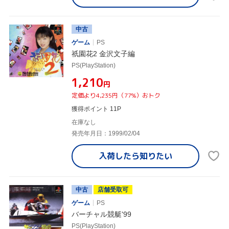
中古
ゲーム
PS
祇園花2 金沢文子編
PS(PlayStation)
¥1,210
円
定価より4,235円（77%）おトク
獲得ポイント 11P
在庫なし
発売年月日：1999/02/04
入荷したら
知りたい
中古
店舗受取可
ゲーム
PS
バーチャル競艇'99
PS(PlayStation)