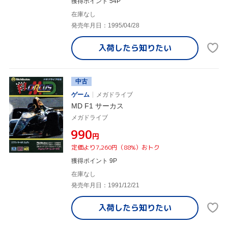
獲得ポイント 54P
在庫なし
発売年月日：1995/04/28
入荷したら
知りたい
中古
ゲーム
メガドライブ
MD F1 サーカス
メガドライブ
¥990
円
定価より7,260円（88%）おトク
獲得ポイント 9P
在庫なし
発売年月日：1991/12/21
入荷したら
知りたい