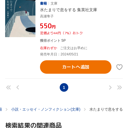
書籍
文庫
水たまりで息をする 集英社文庫
高瀬隼子
¥550
円
定価より44円（7%）おトク
獲得ポイント 5P
在庫わずか
ご注文はお早めに
発売年月日：2024/05/21
カートへ追加
1
籍
小説・エッセイ・ノンフィクション(文庫)
水たまりで息をする
検索結果の関連商品