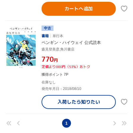
カートへ追加
中古
書籍
単行本
ペンギン・ハイウェイ 公式読本
森見登美彦,角川書店
¥770
円
定価より880円（53%）おトク
獲得ポイント 7P
在庫なし
発売年月日：2018/08/10
入荷したら
知りたい
1