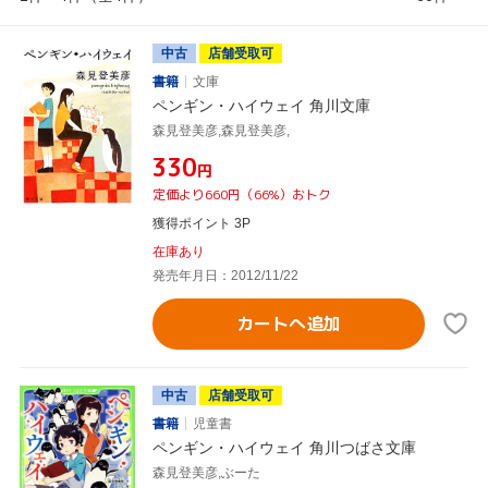
中古
店舗受取可
書籍
文庫
ペンギン・ハイウェイ 角川文庫
森見登美彦,森見登美彦,
¥330
円
定価より660円（66%）おトク
獲得ポイント 3P
在庫あり
発売年月日：2012/11/22
カートへ追加
中古
店舗受取可
書籍
児童書
ペンギン・ハイウェイ 角川つばさ文庫
森見登美彦,ぶーた