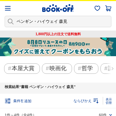
1,800円以上の注文で
送料無料
本屋大賞
映画化
哲学
謎
検索結果
書籍 ペンギン・ハイウェイ 森見
条件を追加
ならびかえ
1件～4件（全4件）
60件