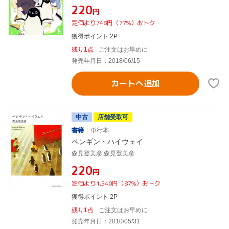
¥220
円
定価より748円（77%）おトク
獲得ポイント 2P
残り1点
ご注文はお早めに
発売年月日：2018/06/15
カートへ追加
中古
店舗受取可
書籍
単行本
ペンギン・ハイウェイ
森見登美彦,森見登美彦
¥220
円
定価より1,540円（87%）おトク
獲得ポイント 2P
残り1点
ご注文はお早めに
発売年月日：2010/05/31