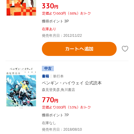
¥330
円
定価より660円（66%）おトク
獲得ポイント 3P
在庫あり
発売年月日：2012/11/22
カートへ追加
中古
書籍
単行本
ペンギン・ハイウェイ 公式読本
森見登美彦,角川書店
¥770
円
定価より880円（53%）おトク
獲得ポイント 7P
在庫なし
発売年月日：2018/08/10