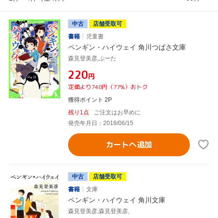
中古
店舗受取可
書籍
児童書
ペンギン・ハイウェイ 角川つばさ文庫
森見登美彦,ぶーた
¥220
円
定価より748円（77%）おトク
獲得ポイント 2P
残り1点
ご注文はお早めに
発売年月日：2018/06/15
カートへ追加
中古
店舗受取可
書籍
文庫
ペンギン・ハイウェイ 角川文庫
森見登美彦,森見登美彦,