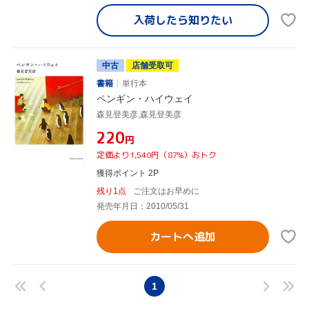
入荷したら
知りたい
中古
店舗受取可
書籍
単行本
ペンギン・ハイウェイ
森見登美彦,森見登美彦
¥220
円
定価より1,540円（87%）おトク
獲得ポイント 2P
残り1点
ご注文はお早めに
発売年月日：2010/05/31
カートへ追加
1