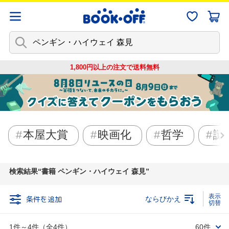
1,800円以上の注文で
送料無料
本屋大賞
映画化
哲学
謎
検索結果
書籍 ペンギン・ハイウェイ 森見
条件を追加
ならびかえ
1件～4件（全4件）
60件