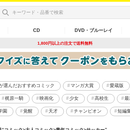
CD
DVD・ブルーレイ
1,800円以上の注文で
送料無料
が選んだおすすめコミック
マンガ大賞
愛蔵版
梶原一騎
映画化
少女
高校生
最
学園
覚醒
天才
チャンピオン
短編
果
コミック>大人コミック>青年コミック>サッカー