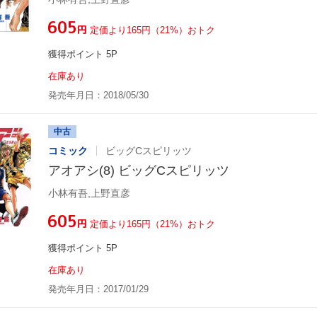
¥605
円
定価より165円（21%）おトク
獲得ポイント 5P
在庫あり
発売年月日：2018/05/30
中古
コミック
ビッグCスピリッツ
アオアシ(8) ビッグCスピリッツ
小林有吾,上野直彦
¥605
円
定価より165円（21%）おトク
獲得ポイント 5P
在庫あり
発売年月日：2017/01/29