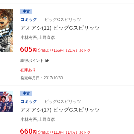
中古
コミック
ビッグCスピリッツ
アオアシ(11) ビッグCスピリッツ
小林有吾,上野直彦
¥605
円
定価より165円（21%）おトク
獲得ポイント 5P
在庫あり
発売年月日：2017/10/30
中古
コミック
ビッグCスピリッツ
アオアシ(17) ビッグCスピリッツ
小林有吾,上野直彦
¥660
円
定価より110円（14%）おトク