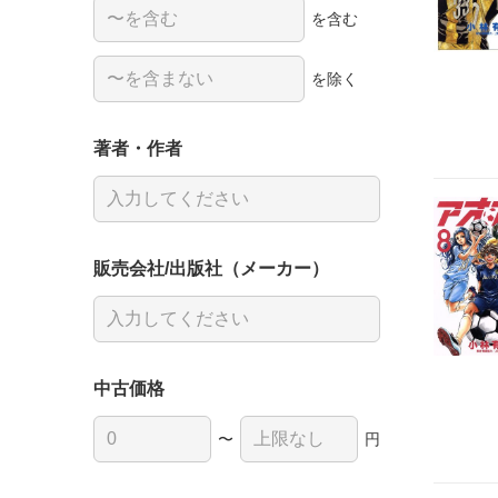
を含む
を除く
著者・作者
販売会社/出版社（メーカー）
中古価格
〜
円