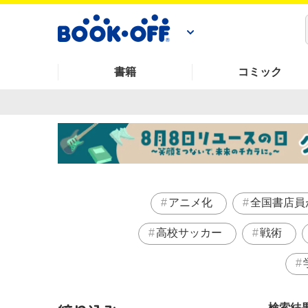
書籍
コミック
アニメ化
全国書店員
高校サッカー
戦術
検索結