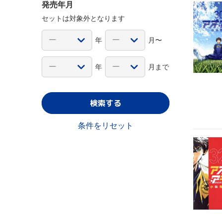
発売年月
セットは対象外となります
年
月〜
年
月まで
検索する
条件をリセット