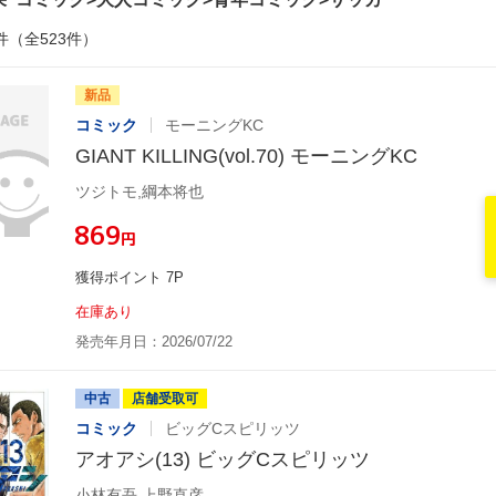
件（全523件）
新品
コミック
モーニングKC
GIANT KILLING(vol.70) モーニングKC
ツジトモ,綱本将也
¥869
円
獲得ポイント 7P
在庫あり
発売年月日：2026/07/22
中古
店舗受取可
コミック
ビッグCスピリッツ
アオアシ(13) ビッグCスピリッツ
小林有吾,上野直彦