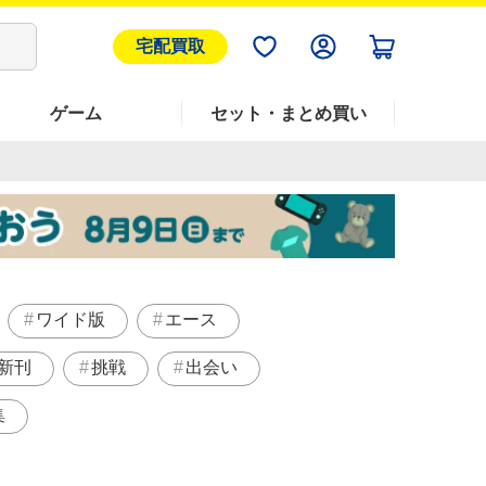
宅配買取
ゲーム
セット・まとめ買い
ワイド版
エース
新刊
挑戦
出会い
集