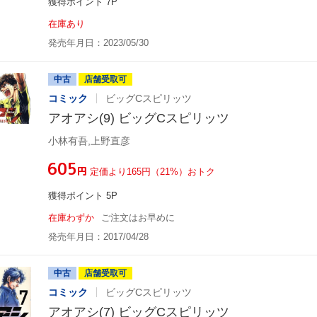
獲得ポイント 7P
在庫あり
発売年月日：2023/05/30
中古
店舗受取可
コミック
ビッグCスピリッツ
アオアシ(9) ビッグCスピリッツ
小林有吾,上野直彦
¥605
円
定価より165円（21%）おトク
獲得ポイント 5P
在庫わずか
ご注文はお早めに
発売年月日：2017/04/28
中古
店舗受取可
コミック
ビッグCスピリッツ
アオアシ(7) ビッグCスピリッツ