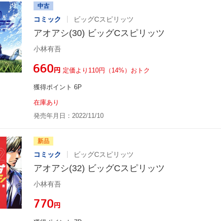
中古
コミック
ビッグCスピリッツ
アオアシ(30) ビッグCスピリッツ
小林有吾
¥660
円
定価より110円（14%）おトク
獲得ポイント 6P
在庫あり
発売年月日：2022/11/10
新品
コミック
ビッグCスピリッツ
アオアシ(32) ビッグCスピリッツ
小林有吾
¥770
円