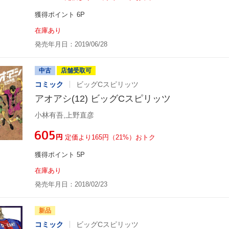
獲得ポイント 6P
在庫あり
発売年月日：2019/06/28
中古
店舗受取可
コミック
ビッグCスピリッツ
アオアシ(12) ビッグCスピリッツ
小林有吾,上野直彦
¥605
円
定価より165円（21%）おトク
獲得ポイント 5P
在庫あり
発売年月日：2018/02/23
新品
コミック
ビッグCスピリッツ