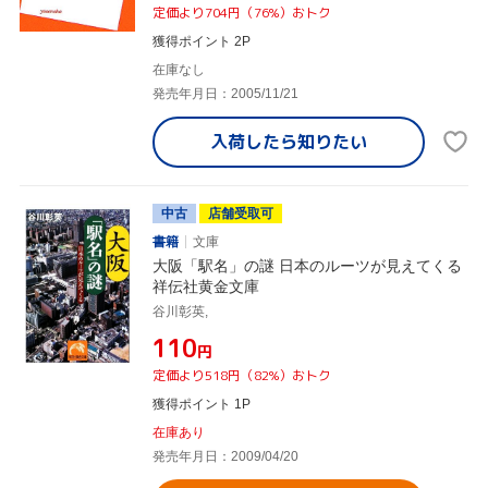
定価より704円（76%）おトク
獲得ポイント 2P
在庫なし
発売年月日：2005/11/21
入荷したら
知りたい
中古
店舗受取可
書籍
文庫
大阪「駅名」の謎 日本のルーツが見えてくる
祥伝社黄金文庫
谷川彰英,
¥110
円
定価より518円（82%）おトク
獲得ポイント 1P
在庫あり
発売年月日：2009/04/20