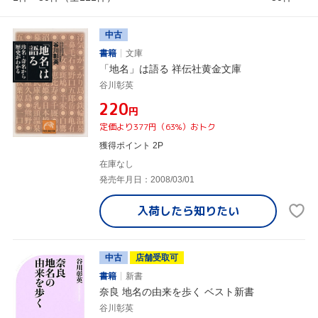
中古
書籍
文庫
「地名」は語る 祥伝社黄金文庫
谷川彰英
¥220
円
定価より377円（63%）おトク
獲得ポイント 2P
在庫なし
発売年月日：2008/03/01
入荷したら
知りたい
中古
店舗受取可
書籍
新書
奈良 地名の由来を歩く ベスト新書
谷川彰英