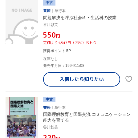
中古
書籍
単行本
問題解決を呼ぶ社会科・生活科の授業
谷川彰英
¥550
円
定価より1,543円（73%）おトク
獲得ポイント 5P
在庫なし
発売年月日：1994/11/08
入荷したら
知りたい
中古
書籍
単行本
国際理解教育と国際交流 コミュニケーション
能力を育てる
谷川彰英
¥220