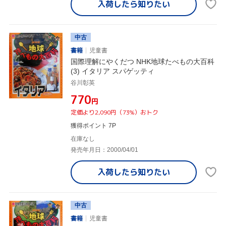
入荷したら
知りたい
中古
書籍
児童書
国際理解にやくだつ NHK地球たべもの大百科
(3) イタリア スパゲッティ
谷川彰英
¥770
円
定価より2,090円（73%）おトク
獲得ポイント 7P
在庫なし
発売年月日：2000/04/01
入荷したら
知りたい
中古
書籍
児童書