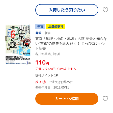
入荷したら
知りたい
中古
店舗受取可
書籍
新書
東京「地理・地名・地図」の謎 意外と知らな
い“首都"の歴史を読み解く！ じっぴコンパク
ト新書
谷川彰英,谷川彰英
¥110
円
定価より728円（86%）おトク
獲得ポイント 1P
残り1点
ご注文はお早めに
発売年月日：2013/05/11
カートへ追加