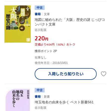
中古
書籍
文庫
地図に秘められた「大阪」歴史の謎 じっぴコ
ンパクト文庫
谷川彰英
¥220
円
定価より484円（68%）おトク
獲得ポイント 2P
在庫なし
発売年月日：2016/10/01
入荷したら
知りたい
中古
書籍
新書
埼玉地名の由来を歩く ベスト新書561
谷川彰英