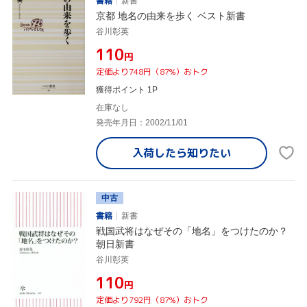
書籍
新書
京都 地名の由来を歩く ベスト新書
谷川彰英
¥110
円
定価より748円（87%）おトク
獲得ポイント 1P
在庫なし
発売年月日：2002/11/01
入荷したら
知りたい
中古
書籍
新書
戦国武将はなぜその「地名」をつけたのか？
朝日新書
谷川彰英
¥110
円
定価より792円（87%）おトク