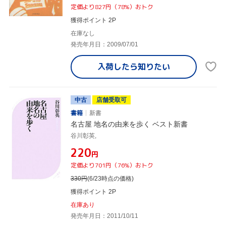
定価より827円（78%）おトク
獲得ポイント 2P
在庫なし
発売年月日：2009/07/01
入荷したら
知りたい
中古
店舗受取可
書籍
新書
名古屋 地名の由来を歩く ベスト新書
谷川彰英,
¥220
円
定価より701円（76%）おトク
330
円
(6/23時点の価格)
獲得ポイント 2P
在庫あり
発売年月日：2011/10/11