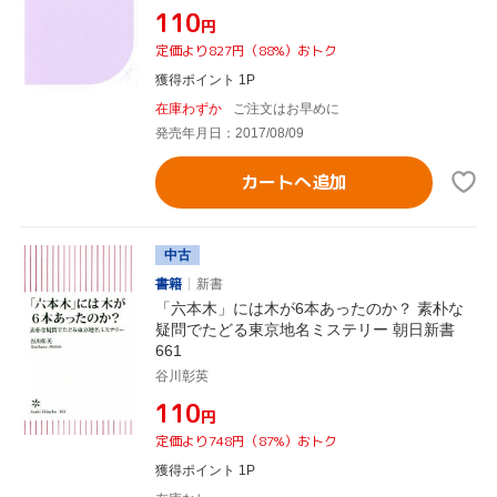
¥110
円
定価より827円（88%）おトク
獲得ポイント 1P
在庫わずか
ご注文はお早めに
発売年月日：2017/08/09
カートへ追加
中古
書籍
新書
「六本木」には木が6本あったのか？ 素朴な
疑問でたどる東京地名ミステリー 朝日新書
661
谷川彰英
¥110
円
定価より748円（87%）おトク
獲得ポイント 1P