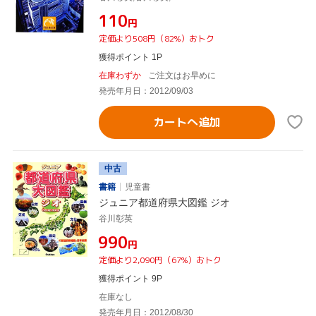
¥110
円
定価より508円（82%）おトク
獲得ポイント 1P
在庫わずか
ご注文はお早めに
発売年月日：2012/09/03
カートへ追加
中古
書籍
児童書
ジュニア都道府県大図鑑 ジオ
谷川彰英
¥990
円
定価より2,090円（67%）おトク
獲得ポイント 9P
在庫なし
発売年月日：2012/08/30