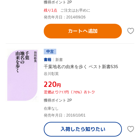
獲得ポイント 2P
残り1点
ご注文はお早めに
発売年月日：2014/09/26
カートへ追加
中古
書籍
新書
千葉地名の由来を歩く ベスト新書535
谷川彰英
¥220
円
定価より717円（76%）おトク
獲得ポイント 2P
在庫なし
発売年月日：2016/10/01
入荷したら
知りたい