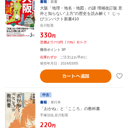
書籍
新書
大阪「地理・地名・地図」の謎 増補改訂版 意
外と知らない“上方"の歴史を読み解く！ じっ
ぴコンパクト新書410
谷川彰英
¥330
円
定価より770円（70%）おトク
獲得ポイント 3P
在庫わずか
ご注文はお早めに
発売年月日：2024/03/05
カートへ追加
中古
書籍
単行本
「おかね」と「こころ」の教科書
手塚治虫,谷川彰英
¥220
円