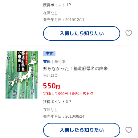
獲得ポイント 1P
在庫なし
発売年月日：2015/12/11
入荷したら
知りたい
中古
書籍
単行本
知らなかった！都道府県名の由来
谷川彰英
¥550
円
定価より990円（64%）おトク
獲得ポイント 5P
在庫なし
発売年月日：2010/08/24
入荷したら
知りたい