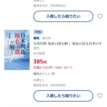
在庫なし
発売年月日：2018/03/13
入荷したら
知りたい
中古
書籍
単行本
日本列島 地名の謎を解く 地名が語る日本のす
がた
谷川彰英
¥385
円
定価より825円（68%）おトク
獲得ポイント 3P
在庫なし
発売年月日：2021/09/30
入荷したら
知りたい