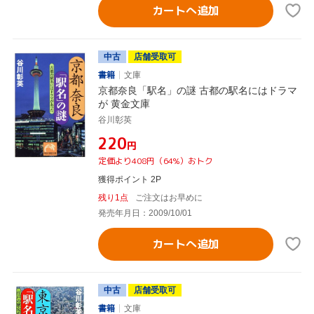
カートへ追加
中古
店舗受取可
書籍
文庫
京都奈良「駅名」の謎 古都の駅名にはドラマ
が 黄金文庫
谷川彰英
¥220
円
定価より408円（64%）おトク
獲得ポイント 2P
残り1点
ご注文はお早めに
発売年月日：2009/10/01
カートへ追加
中古
店舗受取可
書籍
文庫