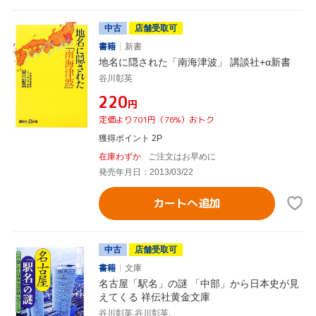
中古
店舗受取可
書籍
新書
地名に隠された「南海津波」 講談社+α新書
谷川彰英
¥220
円
定価より701円（76%）おトク
獲得ポイント 2P
在庫わずか
ご注文はお早めに
発売年月日：2013/03/22
カートへ追加
中古
店舗受取可
書籍
文庫
名古屋「駅名」の謎 「中部」から日本史が見
えてくる 祥伝社黄金文庫
谷川彰英,谷川彰英,