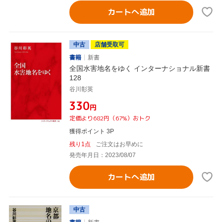
カートへ追加
中古
店舗受取可
書籍
新書
全国水害地名をゆく インターナショナル新書
128
谷川彰英
¥330
円
定価より682円（67%）おトク
獲得ポイント 3P
残り1点
ご注文はお早めに
発売年月日：2023/08/07
カートへ追加
中古