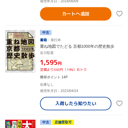
発売年月日：2018/06/09
カートへ追加
中古
書籍
単行本
重ね地図でたどる 京都1000年の歴史散歩
谷川彰英
¥1,595
円
定価より385円（19%）おトク
獲得ポイント 14P
在庫なし
発売年月日：2023/04/24
入荷したら
知りたい
中古
店舗受取可