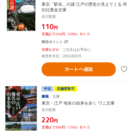
東京「駅名」の謎 江戸の歴史が見えてくる 祥
伝社黄金文庫
谷川彰英,
¥110
円
定価より550円（83%）おトク
獲得ポイント 1P
在庫わずか
ご注文はお早めに
発売年月日：2011/02/15
カートへ追加
中古
店舗受取可
書籍
文庫
東京・江戸 地名の由来を歩く ワニ文庫
谷川彰英
¥220
円
定価より660円（75%）おトク