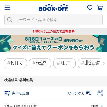
1,800円以上の注文で
送料無料
NHK
伝説
江戸
北海道
検索結果
谷川彰英
条件を追加
ならびかえ
1件～30件（全111件）
30件