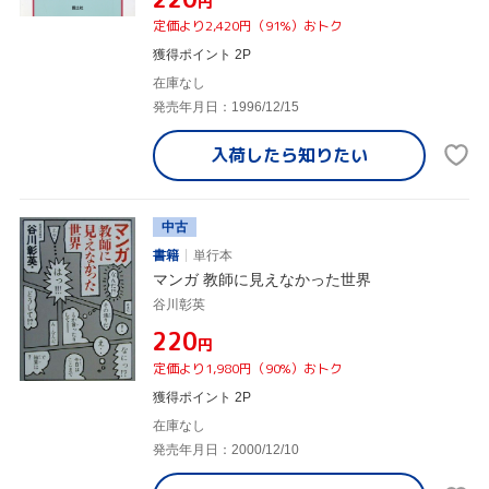
円
定価より2,420円（91%）おトク
獲得ポイント 2P
在庫なし
発売年月日：1996/12/15
入荷したら
知りたい
中古
書籍
単行本
マンガ 教師に見えなかった世界
谷川彰英
¥220
円
定価より1,980円（90%）おトク
獲得ポイント 2P
在庫なし
発売年月日：2000/12/10