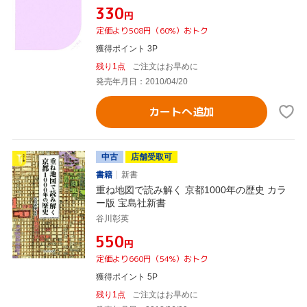
¥330
円
定価より508円（60%）おトク
獲得ポイント 3P
残り1点
ご注文はお早めに
発売年月日：2010/04/20
カートへ追加
中古
店舗受取可
書籍
新書
重ね地図で読み解く 京都1000年の歴史 カラ
ー版 宝島社新書
谷川彰英
¥550
円
定価より660円（54%）おトク
獲得ポイント 5P
残り1点
ご注文はお早めに