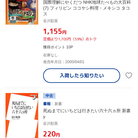
国際理解にやくだつ NHK地球たべもの大百科
(7) フィリピン ココヤシ料理・メキシコ タコ
ス
谷川彰英
¥1,155
円
定価より1,705円（59%）おトク
獲得ポイント 10P
在庫なし
発売年月日：2000/04/01
入荷したら
知りたい
中古
書籍
新書
死ぬまでにいちどは行きたい六十六ヵ所 新書
y
谷川彰英
¥220
円