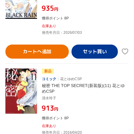
¥935
円
獲得ポイント 8P
在庫あり
発売年月日：2026/07/03
カートへ追加
新品
コミック
花とゆめCSP
秘密 THE TOP SECRET(新装版)(11) 花とゆ
めCSP
清水玲子
¥913
円
獲得ポイント 8P
在庫あり
発売年月日：2016/04/20