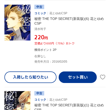
中古
コミック
花とゆめCSP
秘密 THE TOP SECRET(新装版)(6) 花とゆめ
CSP
清水玲子
¥220
円
定価より693円（75%）おトク
獲得ポイント 2P
在庫なし
発売年月日：2016/02/05
入荷したら
知りたい
中古
コミック
花とゆめCSP
秘密 THE TOP SECRET(新装版)(1) 花とゆめ
CSP