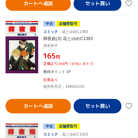
カートへ追加
中古
店舗受取可
コミック
花とゆめC1383
輝夜姫(3) 花とゆめC1383
清水玲子
¥165
円
定価より264円（61%）おトク
獲得ポイント 1P
在庫あり
発売年月日：1994/12/15
カートへ追加
中古
店舗受取可
コミック
花とゆめC1425