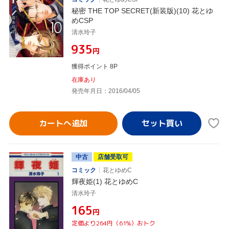
秘密 THE TOP SECRET(新装版)(10) 花とゆ
めCSP
清水玲子
¥935
円
獲得ポイント 8P
在庫あり
発売年月日：2016/04/05
カートへ追加
中古
店舗受取可
コミック
花とゆめC
輝夜姫(1) 花とゆめC
清水玲子
¥165
円
定価より264円（61%）おトク