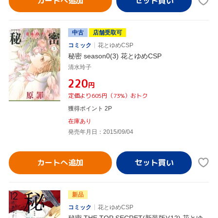
カートへ追加
中古
店舗受取可
コミック
花とゆめCSP
秘密 season0(3) 花とゆめCSP
清水玲子
¥220
円
定価より605円（73%）おトク
獲得ポイント 2P
在庫あり
発売年月日：2015/09/04
カートへ追加
新品
コミック
花とゆめCSP
秘密 THE TOP SECRET(新装版)(12) 花とゆ