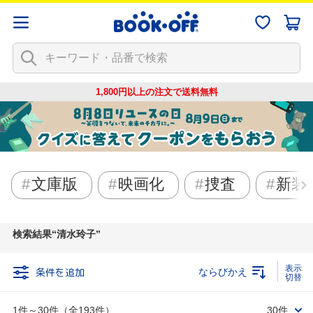
1,800円以上の注文で
送料無料
文庫版
映画化
捜査
新装
検索結果
清水玲子
条件を追加
ならびかえ
1件～30件（全193件）
30件