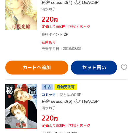
秘密 season0(4) 花とゆめCSP
清水玲子
¥220
円
定価より660円（75%）おトク
獲得ポイント 2P
在庫あり
発売年月日：2016/08/05
カートへ追加
中古
店舗受取可
コミック
花とゆめCSP
秘密 season0(6) 花とゆめCSP
清水玲子
¥220
円
定価より605円（73%）おトク