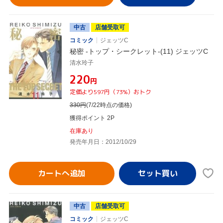
中古
店舗受取可
コミック
ジェッツC
秘密 -トップ・シークレット-(11) ジェッツC
清水玲子
¥220
円
定価より597円（73%）おトク
330
円
(7/22時点の価格)
獲得ポイント 2P
在庫あり
発売年月日：2012/10/29
カートへ追加
中古
店舗受取可
コミック
ジェッツC