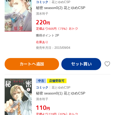
コミック
花とゆめCSP
秘密 season0(2) 花とゆめCSP
清水玲子
¥220
円
定価より605円（73%）おトク
獲得ポイント 2P
在庫あり
発売年月日：2015/09/04
カートへ追加
中古
店舗受取可
コミック
花とゆめCSP
秘密 season0(1) 花とゆめCSP
清水玲子
¥110
円
定価より770円（87%）おトク