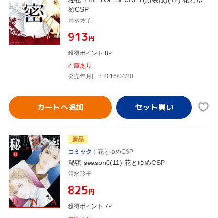
めCSP
清水玲子
¥913
円
獲得ポイント 8P
在庫あり
発売年月日：2016/04/20
カートへ追加
新品
コミック
花とゆめCSP
秘密 season0(11) 花とゆめCSP
清水玲子
¥825
円
獲得ポイント 7P