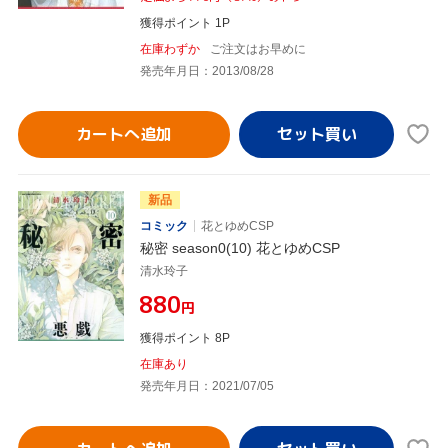
獲得ポイント 1P
在庫わずか
ご注文はお早めに
発売年月日：2013/08/28
カートへ追加
新品
コミック
花とゆめCSP
秘密 season0(10) 花とゆめCSP
清水玲子
¥880
円
獲得ポイント 8P
在庫あり
発売年月日：2021/07/05