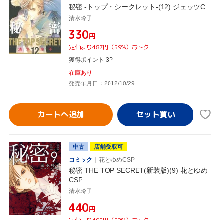
秘密 -トップ・シークレット-(12) ジェッツC
清水玲子
¥330
円
定価より487円（59%）おトク
獲得ポイント 3P
在庫あり
発売年月日：2012/10/29
カートへ追加
中古
店舗受取可
コミック
花とゆめCSP
秘密 THE TOP SECRET(新装版)(9) 花とゆめ
CSP
清水玲子
¥440
円
定価より495円（52%）おトク