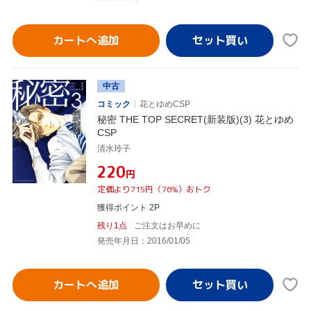
カートへ追加
中古
コミック
花とゆめCSP
秘密 THE TOP SECRET(新装版)(3) 花とゆめ
CSP
清水玲子
¥220
円
定価より715円（76%）おトク
獲得ポイント 2P
残り1点
ご注文はお早めに
発売年月日：2016/01/05
カートへ追加