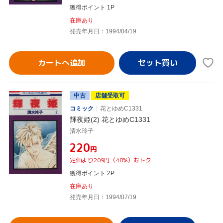
獲得ポイント 1P
在庫あり
発売年月日：1994/04/19
カートへ追加
中古
店舗受取可
コミック
花とゆめC1331
輝夜姫(2) 花とゆめC1331
清水玲子
¥220
円
定価より209円（48%）おトク
獲得ポイント 2P
在庫あり
発売年月日：1994/07/19