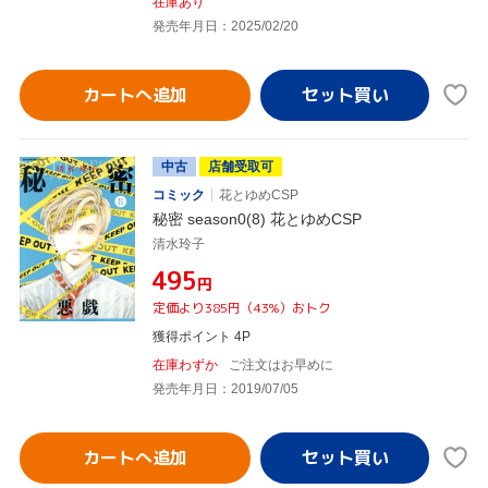
在庫あり
発売年月日：2025/02/20
カートへ追加
中古
店舗受取可
コミック
花とゆめCSP
秘密 season0(8) 花とゆめCSP
清水玲子
¥495
円
定価より385円（43%）おトク
獲得ポイント 4P
在庫わずか
ご注文はお早めに
発売年月日：2019/07/05
カートへ追加