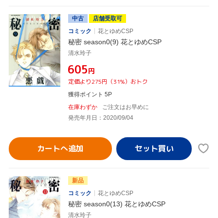
中古
店舗受取可
コミック
花とゆめCSP
秘密 season0(9) 花とゆめCSP
清水玲子
¥605
円
定価より275円（31%）おトク
獲得ポイント 5P
在庫わずか
ご注文はお早めに
発売年月日：2020/09/04
カートへ追加
新品
コミック
花とゆめCSP
秘密 season0(13) 花とゆめCSP
清水玲子