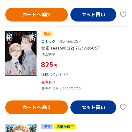
カートへ追加
新品
コミック
花とゆめCSP
秘密 season0(12) 花とゆめCSP
清水玲子
¥825
円
獲得ポイント 7P
在庫あり
発売年月日：2025/02/20
カートへ追加
中古
店舗受取可