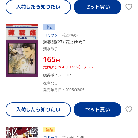
入荷したら
知りたい
中古
コミック
花とゆめC
輝夜姫(27) 花とゆめC
清水玲子
¥165
円
定価より264円（61%）おトク
獲得ポイント 1P
在庫なし
発売年月日：2005/03/05
入荷したら
知りたい
新品
コミック
花とゆめCSP