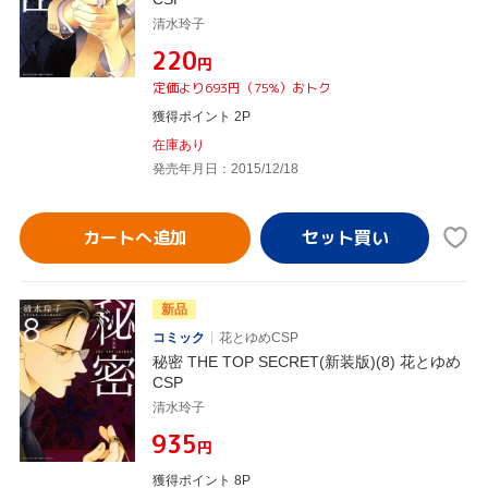
清水玲子
¥220
円
定価より693円（75%）おトク
獲得ポイント 2P
在庫あり
発売年月日：2015/12/18
カートへ追加
新品
コミック
花とゆめCSP
秘密 THE TOP SECRET(新装版)(8) 花とゆめ
CSP
清水玲子
¥935
円
獲得ポイント 8P