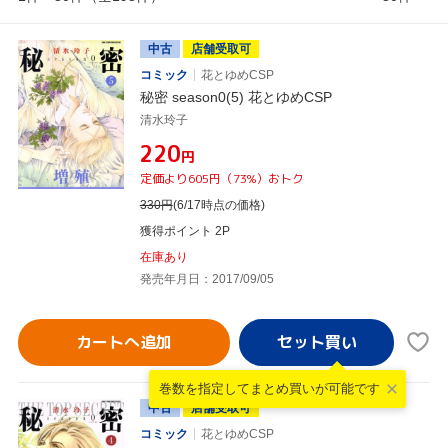
中古
店舗受取可
コミック
花とゆめCSP
秘密 season0(5) 花とゆめCSP
清水玲子
¥220
円
定価より605円（73%）おトク
330
円
(6/17時点の価格)
獲得ポイント 2P
在庫あり
発売年月日：2017/09/05
カートへ追加
巻数を指定して
まとめ買いが可能です
中古
店舗受取可
コミック
花とゆめCSP