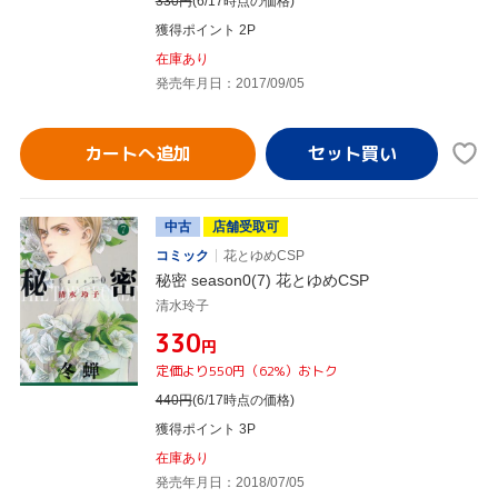
330
円
(6/17時点の価格)
獲得ポイント 2P
在庫あり
発売年月日：2017/09/05
カートへ追加
中古
店舗受取可
コミック
花とゆめCSP
秘密 season0(7) 花とゆめCSP
清水玲子
¥330
円
定価より550円（62%）おトク
440
円
(6/17時点の価格)
獲得ポイント 3P
在庫あり
発売年月日：2018/07/05