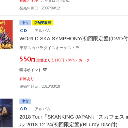
在庫わずか
ご注文はお早めに
発売年月日：2007/09/12
中古
店舗受取可
ＣＤ
アルバム
WORLD SKA SYMPHONY(初回限定盤)(DVD付
東京スカパラダイスオーケストラ
¥550
円
定価より3,116円（84%）おトク
獲得ポイント 5P
在庫あり
発売年月日：2010/03/10
中古
ＣＤ
アルバム
2018 Tour「SKANKING JAPAN」“スカフェス 
ル"2018.12.24(初回限定盤)(Blu-ray Disc付)