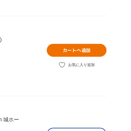
)
カートへ追加
お気に入り追加
in 城ホー