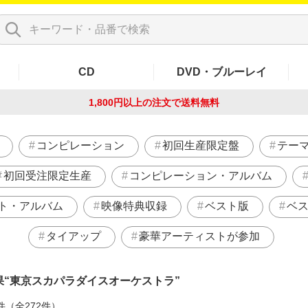
CD
DVD・ブルーレイ
1,800円以上の注文で
送料無料
コンピレーション
初回生産限定盤
テー
初回受注限定生産
コンピレーション・アルバム
ト・アルバム
映像特典収録
ベスト版
ベ
タイアップ
豪華アーティストが参加
果
東京スカパラダイスオーケストラ
件（全272件）