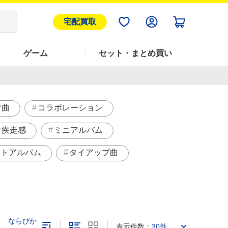
宅配買取
ゲーム
セット・まとめ買い
マ曲
コラボレーション
疾走感
ミニアルバム
ストアルバム
タイアップ曲
ならびか
表示件数：
30件