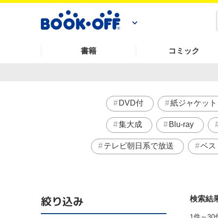
書籍
コミック
DVD付
紙ジャケット
集大成
Blu-ray
テレビ朝日系で放送
ベス
絞り込み
検索結
1件～30