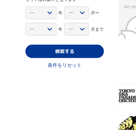
年
月〜
年
月まで
検索する
条件をリセット