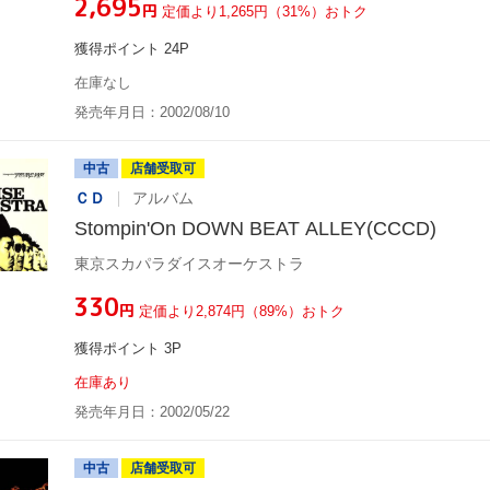
¥2,695
円
定価より1,265円（31%）おトク
獲得ポイント 24P
在庫なし
発売年月日：2002/08/10
中古
店舗受取可
ＣＤ
アルバム
Stompin'On DOWN BEAT ALLEY(CCCD)
東京スカパラダイスオーケストラ
¥330
円
定価より2,874円（89%）おトク
獲得ポイント 3P
在庫あり
発売年月日：2002/05/22
中古
店舗受取可