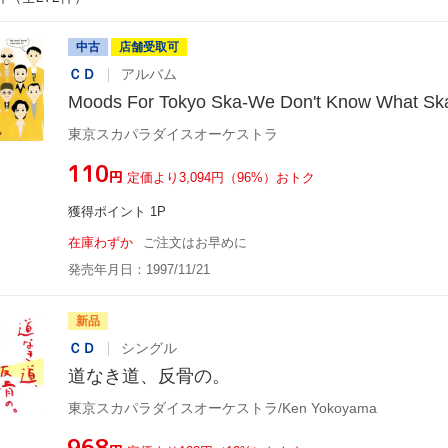
中古
店舗受取可
ＣＤ
アルバム
Moods For Tokyo Ska-We Don't Know What Sk
東京スカパラダイスオーケストラ
¥110
円
定価より3,094円（96%）おトク
獲得ポイント 1P
在庫わずか
ご注文はお早めに
発売年月日：1997/11/21
新品
ＣＤ
シングル
道なき道、反骨の。
東京スカパラダイスオーケストラ/Ken Yokoyama
¥968