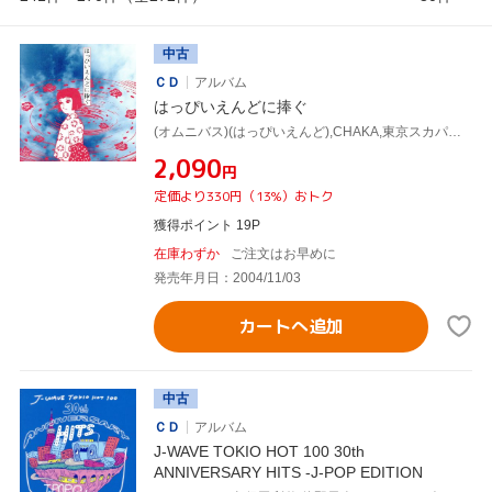
中古
ＣＤ
アルバム
はっぴいえんどに捧ぐ
(オムニバス)(はっぴいえんど),CHAKA,東京スカパラダイスオーケストラ,楠瀬誠志郎,真心ブラザーズ,区麗情,塚本晃,種ともこ
¥2,090
円
定価より330円（13%）おトク
獲得ポイント 19P
在庫わずか
ご注文はお早めに
発売年月日：2004/11/03
カートへ追加
中古
ＣＤ
アルバム
J-WAVE TOKIO HOT 100 30th
ANNIVERSARY HITS -J-POP EDITION