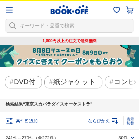
1,800円以上の注文で
送料無料
DVD付
紙ジャケット
コンピ
検索結果
東京スカパラダイスオーケストラ
条件を追加
ならびかえ
241件～270件（全272件）
30件