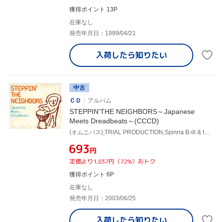
獲得ポイント 13P
在庫なし
発売年月日：1999/04/21
入荷したら
知りたい
中古
ＣＤ
アルバム
STEPPIN'THE NEIGHBORS～Japanese
Meets Dreadbeats～(CCCD)
(オムニバス),TRIAL PRODUCTION,Spinna B-ill & the Cavemans,Reggae Disco Rockers,DREADZ,東京スカパラダイスオーケストラ,COOL WISE MAN,TICA
¥693
円
定価より1,837円（72%）おトク
獲得ポイント 6P
在庫なし
発売年月日：2003/06/25
入荷したら
知りたい