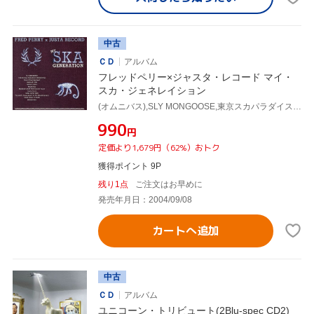
中古
ＣＤ
アルバム
フレッドペリー×ジャスタ・レコード マイ・
スカ・ジェネレイション
(オムニバス),SLY MONGOOSE,東京スカパラダイスオーケストラ,The Little Elephant,HAKASE-Sun,TRIPLE SLOTT,Majestics,BAGDAD CAFE THE trench town
¥990
円
定価より1,679円（62%）おトク
獲得ポイント 9P
残り1点
ご注文はお早めに
発売年月日：2004/09/08
カートへ追加
中古
ＣＤ
アルバム
ユニコーン・トリビュート(2Blu-spec CD2)