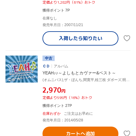
定価より1,282円（61%）おトク
獲得ポイント 7P
在庫なし
発売年月日：2007/11/21
入荷したら
知りたい
中古
ＣＤ
アルバム
YEAH♪♪～よしもとカヴァー&ベスト～
(オムニバス),ザ・ぼんち,間寛平,桂三枝 ダボーズ,明石家さんま,H Jungle with t,東京スカパラダイスオーケストラ,槇原敬之
¥2,970
円
定価より595円（16%）おトク
獲得ポイント 27P
在庫わずか
ご注文はお早めに
発売年月日：2014/05/28
カートへ追加