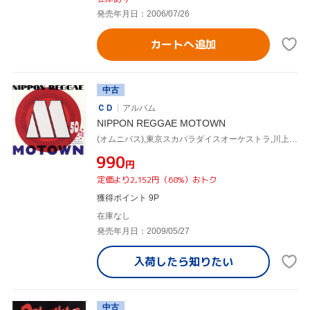
発売年月日：2006/07/26
カートへ追加
中古
ＣＤ
アルバム
NIPPON REGGAE MOTOWN
(オムニバス),東京スカパラダイスオーケストラ,川上つよしと彼のムードメイカーズ,Reggae Disco Rockers,HAKASE-Sun,Likkle Mai,King Nabe & The Vikings,COOL WISE MAN
¥990
円
定価より2,152円（68%）おトク
獲得ポイント 9P
在庫なし
発売年月日：2009/05/27
入荷したら
知りたい
中古