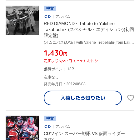
中古
ＣＤ
アルバム
RED DIAMOND～Tribute to Yukihiro
Takahashi～(スペシャル・エディション)(初回
限定盤)
(オムニバス),O/S/T with Valerie Trebeljahr(from Lali Puna),ジェームス・イハ,鈴木慶一,スティーヴ・ジャンセン,高野寛,東京スカパラダイスオーケストラ,トッド・ラングレン
¥1,430
円
定価より5,553円（79%）おトク
獲得ポイント 13P
在庫なし
発売年月日：2012/08/08
入荷したら
知りたい
中古
ＣＤ
アルバム
CDツイン スーパー戦隊 VS 仮面ライダー
2022