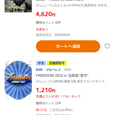
(オムニバス),元ちとせ,LA-PPISCH,奥田民生,THE BOOM,BUCK-TICK,東京スカパラダイスオーケストラ,伊藤ふみお
¥4,620
円
獲得ポイント 42P
在庫あり
発売年月日：2008/09/24
カートへ追加
中古
店舗受取可
DVD・ブルーレイ
DVD
FREEDOM 2010 in 淡路島“青空"
(オムニバス),MINMI,湘南乃風,東京スカパラダイスオーケストラ,加藤ミリヤ,JAY'ED,MONGOL800,10-FEET
¥1,210
円
定価より2,979円（71%）おトク
獲得ポイント 11P
残り1点
ご注文はお早めに