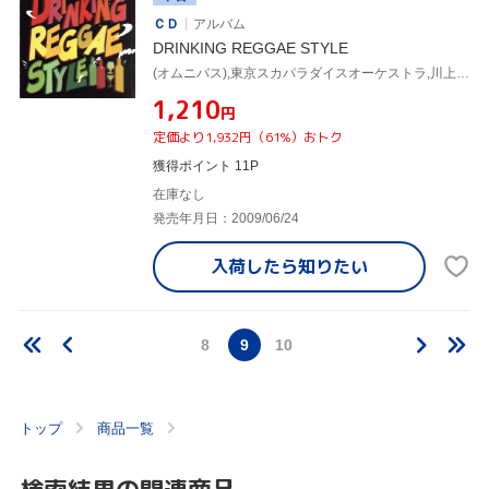
ＣＤ
アルバム
DRINKING REGGAE STYLE
(オムニバス),東京スカパラダイスオーケストラ,川上つよしと彼のムードメイカーズ,Reggae Disco Rockers,KODAMA & THE DUB STATION BAND,Likkle Mai,MICKY RICH,TUFF SESSION
¥1,210
円
定価より1,932円（61%）おトク
獲得ポイント 11P
在庫なし
発売年月日：2009/06/24
入荷したら
知りたい
8
9
10
トップ
商品一覧