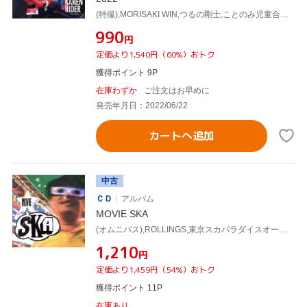
(特撮),MORISAKI WIN,つるの剛士,ことのみ児童合唱団,大西洋平,Da-iCE feat.木村昴,東京スカパラダイスオーケストラ,J×Takanori Nishikawa
¥990
円
定価より1,540円（60%）おトク
獲得ポイント 9P
在庫わずか
ご注文はお早めに
発売年月日：2022/06/22
カートへ追加
中古
ＣＤ
アルバム
MOVIE SKA
(オムニバス),ROLLINGS,東京スカパラダイスオーケストラ,ザ・スカタライツ,SUGARHILL DOWNTOWN ORCHESTRA,川上つよしと彼のムードメイカーズ,TETSUNIQUES,Reggae Disco Rockers
¥1,210
円
定価より1,459円（54%）おトク
獲得ポイント 11P
在庫あり