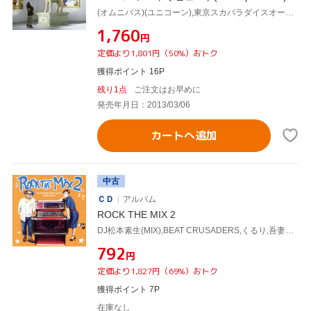
(オムニバス)(ユニコーン),東京スカパラダイスオーケストラ,MONGOL800,TRICERATOPS,GRAPEVINE,真心ブラザーズ,DOPING PANDA,CHEMISTRY
¥1,760
円
定価より1,801円（50%）おトク
獲得ポイント 16P
残り1点
ご注文はお早めに
発売年月日：2013/03/06
カートへ追加
中古
ＣＤ
アルバム
ROCK THE MIX 2
DJ松本素生(MIX),BEAT CRUSADERS,くるり,吾妻光良&The Swinging Boppers,東京スカパラダイスオーケストラ,EGO-WRAPPIN',MO'SOME TONEBENDER,NUMBER GIRL
¥792
円
定価より1,827円（69%）おトク
獲得ポイント 7P
在庫なし