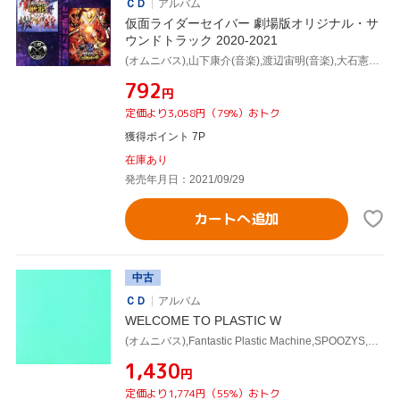
ＣＤ
アルバム
仮面ライダーセイバー 劇場版オリジナル・サ
ウンドトラック 2020-2021
(オムニバス),山下康介(音楽),渡辺宙明(音楽),大石憲一郎(音楽),東京スカパラダイスオーケストラ,川上洋平,大森はじめ
¥792
円
定価より3,058円（79%）おトク
獲得ポイント 7P
在庫あり
発売年月日：2021/09/29
カートへ追加
中古
ＣＤ
アルバム
WELCOME TO PLASTIC W
(オムニバス),Fantastic Plastic Machine,SPOOZYS,PIZZICATO FIVE,砂原良徳,Buffalo Daughter,立花ハジメとLow Powers,東京スカパラダイスオーケストラ
¥1,430
円
定価より1,774円（55%）おトク