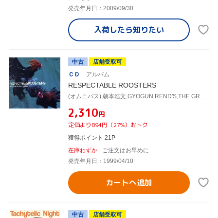
発売年月日：2009/09/30
入荷したら
知りたい
中古
店舗受取可
ＣＤ
アルバム
RESPECTABLE ROOSTERS
(オムニバス),朝本浩文,GYOGUN REND'S,THE GROOVERS,KEMURI,THEE MICHELLE GUN ELEPHANT,SUPERCAR,東京スカパラダイスオーケストラ
¥2,310
円
定価より894円（27%）おトク
獲得ポイント 21P
在庫わずか
ご注文はお早めに
発売年月日：1999/04/10
カートへ追加
中古
店舗受取可