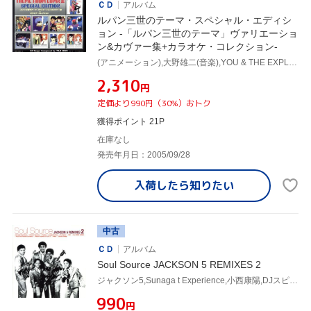
ＣＤ
アルバム
ルパン三世のテーマ・スペシャル・エディシ
ョン -「ルパン三世のテーマ」ヴァリエーショ
ン&カヴァー集+カラオケ・コレクション-
(アニメーション),大野雄二(音楽),YOU & THE EXPLOSION BAND,ピートマック・ジュニア,タイムファイブ,東京スカパラダイスオーケストラ,ザ・ベンチャーズ,クレイジーケンバンド
¥2,310
円
定価より990円（30%）おトク
獲得ポイント 21P
在庫なし
発売年月日：2005/09/28
入荷したら
知りたい
中古
ＣＤ
アルバム
Soul Source JACKSON 5 REMIXES 2
ジャクソン5,Sunaga t Experience,小西康陽,DJスピナ,ジャングル・ブラザーズ,東京スカパラダイスオーケストラ,藤原ヒロシ,D.J.BOBO JAMES
¥990
円