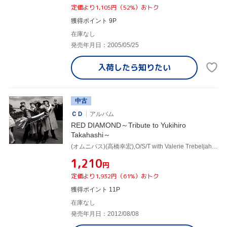
定価より1,105円（52%）おトク
獲得ポイント 9P
在庫なし
発売年月日：2005/05/25
入荷したら
知りたい
中古
ＣＤ
アルバム
RED DIAMOND～Tribute to Yukihiro
Takahashi～
(オムニバス)(高橋幸宏),O/S/T with Valerie Trebeljahr(from Lali Puna),ジェームス・イハ,鈴木慶一,スティーヴ・ジャンセン,高野寛,東京スカパラダイスオーケストラ,トッド・ラングレン
¥1,210
円
定価より1,932円（61%）おトク
獲得ポイント 11P
在庫なし
発売年月日：2012/08/08