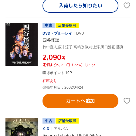
入荷したら
知りたい
中古
店舗受取可
DVD・ブルーレイ
DVD
四谷怪談
竹中直人,広末涼子,高嶋政伸,村上淳,田口浩正,藤真利子,蜷川幸雄(演出),東京スカパラダイスオーケストラ
¥2,090
円
定価より5,390円（72%）おトク
獲得ポイント 19P
在庫あり
発売年月日：2002/04/24
カートへ追加
中古
店舗受取可
ＣＤ
アルバム
Sirius～Tribute to UEDA GEN～