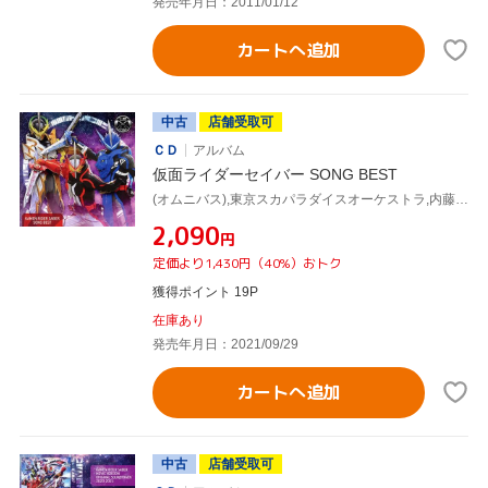
発売年月日：2011/01/12
カートへ追加
中古
店舗受取可
ＣＤ
アルバム
仮面ライダーセイバー SONG BEST
(オムニバス),東京スカパラダイスオーケストラ,内藤秀一郎,山口貴也,青木瞭,川津明日香,知念里奈,小林正典
¥2,090
円
定価より1,430円（40%）おトク
獲得ポイント 19P
在庫あり
発売年月日：2021/09/29
カートへ追加
中古
店舗受取可