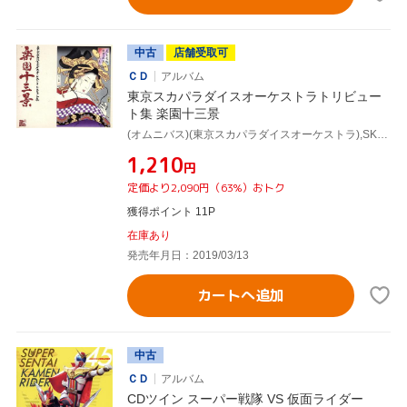
中古
店舗受取可
ＣＤ
アルバム
東京スカパラダイスオーケストラトリビュー
ト集 楽園十三景
(オムニバス)(東京スカパラダイスオーケストラ),SKY-HI,04 Limited Sazabys,10-FEET,大森靖子,ACIDMAN,LiSA,UNISON SQUARE GARDEN
¥1,210
円
定価より2,090円（63%）おトク
獲得ポイント 11P
在庫あり
発売年月日：2019/03/13
カートへ追加
中古
ＣＤ
アルバム
CDツイン スーパー戦隊 VS 仮面ライダー