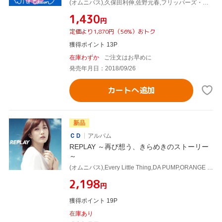
(オムニバス),久保田利伸,佐野元春,フリッパーズ・ギター,上々颱風,元ちとせ,東京スカパラダイスオーケストラ,くるり
¥1,430
円
定価より1,870円（56%）おトク
獲得ポイント 13P
在庫わずか
ご注文はお早めに
発売年月日：2018/09/26
カートへ追加
新品
ＣＤ
アルバム
REPLAY ～再び想う、きらめきのストーリー
～
(オムニバス),Every Little Thing,DA PUMP,ORANGE RANGE,大塚愛,CHARA,チャットモンチー,東京スカパラダイスオーケストラ
¥2,198
円
獲得ポイント 19P
在庫あり