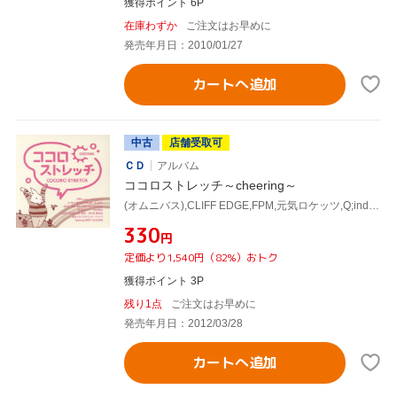
獲得ポイント 6P
在庫わずか
ご注文はお早めに
発売年月日：2010/01/27
カートへ追加
中古
店舗受取可
ＣＤ
アルバム
ココロストレッチ～cheering～
(オムニバス),CLIFF EDGE,FPM,元気ロケッツ,Q;indivi,m-flo loves MONKEY MAJIK,DAISHI DANCE feat.麻衣,東京スカパラダイスオーケストラ feat.Misty Oldland
¥330
円
定価より1,540円（82%）おトク
獲得ポイント 3P
残り1点
ご注文はお早めに
発売年月日：2012/03/28
カートへ追加