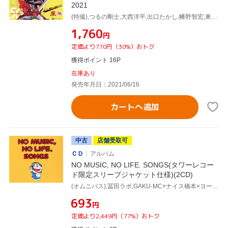
2021
(特撮),つるの剛士,大西洋平,出口たかし,幡野智宏,東京スカパラダイスオーケストラ,J×Takanori Nishikawa,Shuta Sueyoshi feat.ISSA
¥1,760
円
定価より770円（30%）おトク
獲得ポイント 16P
在庫あり
発売年月日：2021/06/16
カートへ追加
中古
店舗受取可
ＣＤ
アルバム
NO MUSIC, NO LIFE. SONGS(タワーレコー
ド限定スリーブジャケット仕様)(2CD)
(オムニバス),冨田ラボ,GAKU-MC×ナイス橋本×ヨースケ@HOME,the pillows & Ben Kweller,Caravan & Curly Giraffe,武藤昭平,東京スカパラダイスオーケストラ,髭,LOW IQ 01 feat. 上江洌清作(MONGOL800)
¥693
円
定価より2,449円（77%）おトク