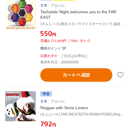
ＣＤ
アルバム
Tachytelic Night welcomes you to the FAR
EAST
(オムニバス),東京スカパラダイスオーケストラ,福富幸宏,m-flo,PIZZICATO FIVE,CUBISMO GRAFICO,MIC BANDITZ,Crystal Kay
¥550
円
定価より2,069円（78%）おトク
獲得ポイント 5P
在庫わずか
ご注文はお早めに
発売年月日：2003/03/05
カートへ追加
中古
ＣＤ
アルバム
Reggae with Snow Lovers
(オムニバス),THE MICETEETH,RISINGTONES,Reggae Disco Rockers,川上つよしと彼のムードメイカーズ,Likkle Mai,東京スカパラダイスオーケストラ
¥792
円