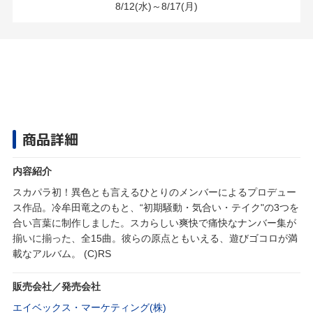
8/12(水)～8/17(月)
商品詳細
内容紹介
スカパラ初！異色とも言えるひとりのメンバーによるプロデュー
ス作品。冷牟田竜之のもと、“初期騒動・気合い・テイク"の3つを
合い言葉に制作しました。スカらしい爽快で痛快なナンバー集が
揃いに揃った、全15曲。彼らの原点ともいえる、遊びゴコロが満
載なアルバム。 (C)RS
販売会社／発売会社
エイベックス・マーケティング(株)