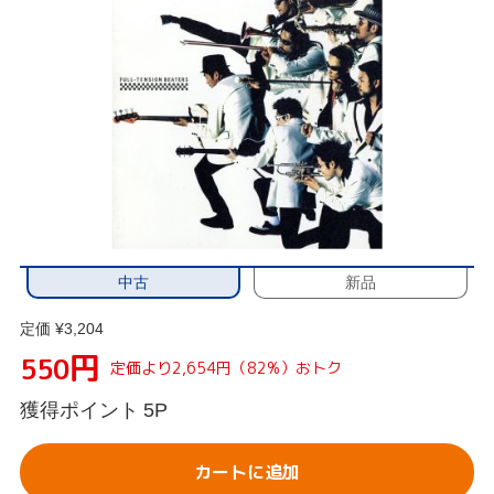
中古
新品
定価 ¥3,204
円
550
定価より2,654円（82%）おトク
獲得ポイント
5P
カートに追加