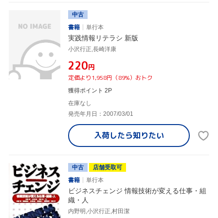
中古
書籍
単行本
実践情報リテラシ 新版
小沢行正,長崎洋康
¥220
円
定価より1,958円（89%）おトク
獲得ポイント 2P
在庫なし
発売年月日：2007/03/01
入荷したら
知りたい
中古
店舗受取可
書籍
単行本
ビジネスチェンジ 情報技術が変える仕事・組
織・人
内野明,小沢行正,村田潔