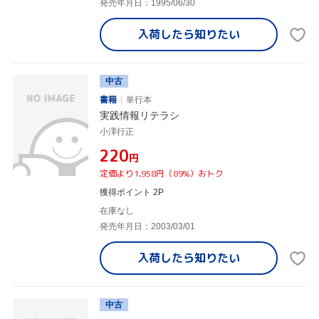
発売年月日：1995/06/30
入荷したら
知りたい
中古
書籍
単行本
実践情報リテラシ
小澤行正
¥220
円
定価より1,958円（89%）おトク
獲得ポイント 2P
在庫なし
発売年月日：2003/03/01
入荷したら
知りたい
中古