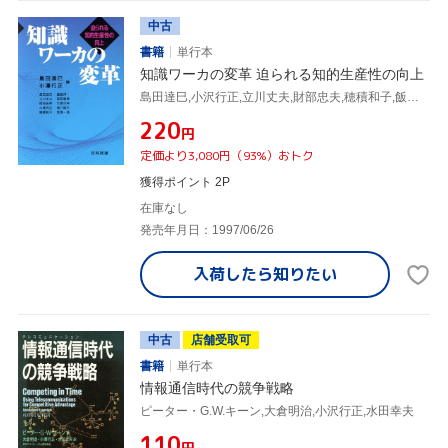
中古
書籍
単行本
知識ワーカの変革 迫られる知的生産性の向上
島田達巳,小沢行正,立川丈夫,財部忠夫,穂積和子,飯島淳一,高原康彦,大貫英夫,溝口徹夫,黒沢一清
¥220
円
定価より3,080円（93%）おトク
獲得ポイント 2P
在庫なし
発売年月日：1997/06/26
入荷したら
知りたい
中古
店舗受取可
書籍
単行本
情報通信時代の競争戦略
ピーター・G.W.キーン,大倉明治,小沢行正,水田幸夫
¥110
円