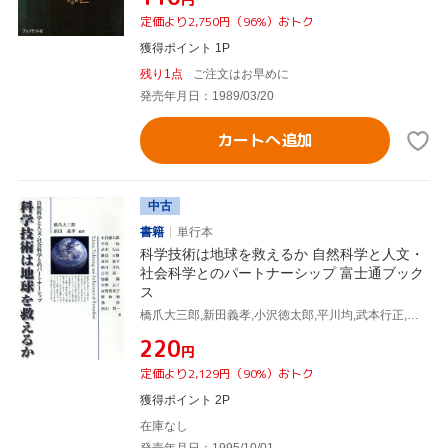
定価より2,750円（96%）おトク
獲得ポイント 1P
残り1点
ご注文はお早めに
発売年月日：1989/03/20
カートへ追加
中古
書籍
単行本
科学技術は地球を救えるか 自然科学と人文・
社会科学とのパートナーシップ 富士通ブック
ス
橋爪大三郎,新田義孝,小沢徳太郎,平川均,武本行正,飯島正樹,西垣泰幸
¥220
円
定価より2,129円（90%）おトク
獲得ポイント 2P
在庫なし