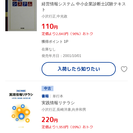
経営情報システム 中小企業診断士試験テキス
ト
小沢行正,中光政
¥110
円
定価より2,640円（96%）おトク
獲得ポイント 1P
在庫なし
発売年月日：2001/10/01
入荷したら
知りたい
中古
書籍
単行本
実践情報リテラシ
小沢行正,長崎洋康,向井和男
¥220
円
定価より1,958円（89%）おトク