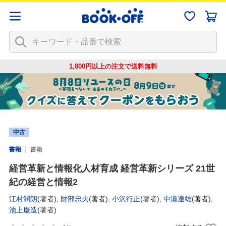
1,800円以上の注文で
送料無料
中古
書籍
書籍
経営革新と情報化人材育成 経営革新シリーズ 21世
紀の経営と情報2
江村潤朗
(著者),
財部忠夫
(著者),
小沢行正
(著者),
中瀬達雄
(著者),
池上慶造
(著者)