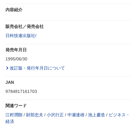
内容紹介
販売会社／発売会社
日科技連出版社/
発売年月日
1995/06/30
改訂版・発行年月日について
JAN
9784817161703
関連ワード
江村潤朗
/
財部忠夫
/
小沢行正
/
中瀬達雄
/
池上慶造
/
ビジネス・
経済