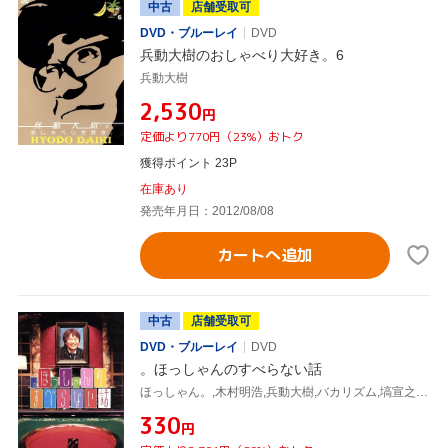
中古
店舗受取可
DVD・ブルーレイ
DVD
兵動大樹のおしゃべり大好き。6
兵動大樹
¥2,530
円
定価より770円（23%）おトク
獲得ポイント 23P
在庫あり
発売年月日：2012/08/08
カートへ追加
中古
店舗受取可
DVD・ブルーレイ
DVD
。ほっしゃんのすべらない話
ほっしゃん。,木村明浩,兵動大樹,バカリズム,塙宣之,中村英将,藤森慎吾
¥330
円