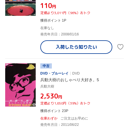
¥110
円
定価より3,011円（96%）おトク
獲得ポイント 1P
在庫なし
発売年月日：2008/01/16
入荷したら
知りたい
中古
DVD・ブルーレイ
DVD
兵動大樹のおしゃべり大好き。5
兵動大樹
¥2,530
円
定価より1,650円（39%）おトク
獲得ポイント 23P
在庫わずか
ご注文はお早めに
発売年月日：2011/06/22