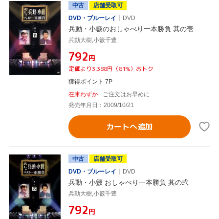
中古
店舗受取可
DVD・ブルーレイ
DVD
兵動・小籔のおしゃべり一本勝負 其の壱
兵動大樹,小籔千豊
¥792
円
定価より3,388円（81%）おトク
獲得ポイント 7P
在庫わずか
ご注文はお早めに
発売年月日：2009/10/21
カートへ追加
中古
店舗受取可
DVD・ブルーレイ
DVD
兵動・小籔 おしゃべり一本勝負 其の弐
兵動大樹,小籔千豊
¥792
円