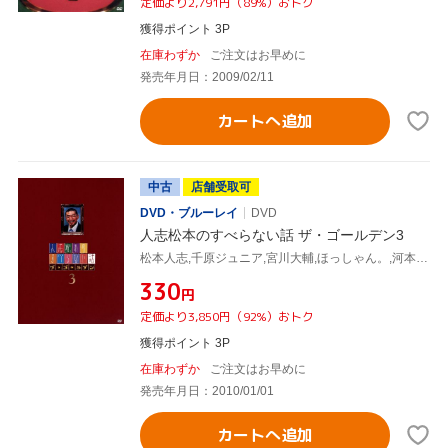
定価より2,791円（89%）おトク
獲得ポイント 3P
在庫わずか
ご注文はお早めに
発売年月日：2009/02/11
カートへ追加
中古
店舗受取可
DVD・ブルーレイ
DVD
人志松本のすべらない話 ザ・ゴールデン3
松本人志,千原ジュニア,宮川大輔,ほっしゃん。,河本準一,ケンドーコバヤシ,兵動大樹,濱口優
¥330
円
定価より3,850円（92%）おトク
獲得ポイント 3P
在庫わずか
ご注文はお早めに
発売年月日：2010/01/01
カートへ追加