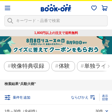
1,800円以上の注文で
送料無料
映像特典収録
体験
単独ライ
検索結果
兵動大樹
条件を追加
ならびかえ
1件～30件（全40件）
30件