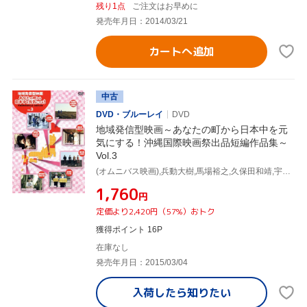
残り1点
ご注文はお早めに
発売年月日：2014/03/21
カートへ追加
中古
DVD・ブルーレイ
DVD
地域発信型映画～あなたの町から日本中を元
気にする！沖縄国際映画祭出品短編作品集～
Vol.3
(オムニバス映画),兵動大樹,馬場裕之,久保田和靖,宇野祥平,真栄田賢,山本博,白石南帆
¥1,760
円
定価より2,420円（57%）おトク
獲得ポイント 16P
在庫なし
発売年月日：2015/03/04
入荷したら
知りたい