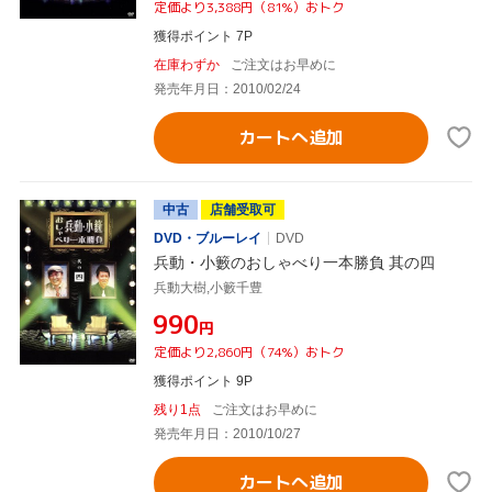
定価より3,388円（81%）おトク
獲得ポイント 7P
在庫わずか
ご注文はお早めに
発売年月日：2010/02/24
カートへ追加
中古
店舗受取可
DVD・ブルーレイ
DVD
兵動・小籔のおしゃべり一本勝負 其の四
兵動大樹,小籔千豊
¥990
円
定価より2,860円（74%）おトク
獲得ポイント 9P
残り1点
ご注文はお早めに
発売年月日：2010/10/27
カートへ追加