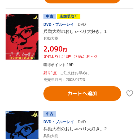
中古
店舗受取可
DVD・ブルーレイ
DVD
兵動大樹のおしゃべり大好き。1
兵動大樹
¥2,090
円
定価より1,210円（36%）おトク
獲得ポイント 19P
残り1点
ご注文はお早めに
発売年月日：2008/07/23
カートへ追加
中古
DVD・ブルーレイ
DVD
兵動大樹のおしゃべり大好き。2
兵動大樹