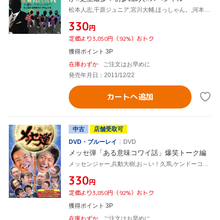
松本人志,千原ジュニア,宮川大輔,ほっしゃん。,河本準一,ケンドーコバヤシ,兵動大樹,小籔千豊
¥330
円
定価より3,850円（92%）おトク
獲得ポイント 3P
在庫わずか
ご注文はお早めに
発売年月日：2011/12/22
カートへ追加
中古
店舗受取可
DVD・ブルーレイ
DVD
メッセ弾「ある意味コワイ話」爆笑トーク編
メッセンジャー,兵動大樹,お～い！久馬,ケンドーコバヤシ,たむらけんじ,中川礼二,サバンナ
¥330
円
定価より3,850円（92%）おトク
獲得ポイント 3P
在庫わずか
ご注文はお早めに