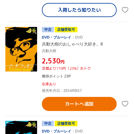
入荷したら
知りたい
中古
店舗受取可
DVD・ブルーレイ
DVD
兵動大樹のおしゃべり大好き。8
兵動大樹
¥2,530
円
定価より770円（23%）おトク
獲得ポイント 23P
在庫あり
発売年月日：2014/09/17
カートへ追加
中古
店舗受取可
DVD・ブルーレイ
DVD