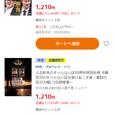
¥1,210
円
定価より2,640円（68%）おトク
獲得ポイント 11P
残り1点
ご注文はお早めに
発売年月日：2015/10/14
カートへ追加
中古
店舗受取可
DVD・ブルーレイ
DVD
人志松本のすべらない話10周年特別企画 大輔
宮川のすべらない話を掘り起こす旅～素顔の
宮川大輔に2日間密着～
宮川大輔,兵動大樹,小籔千豊,ベッキー
¥1,210
円
定価より1,870円（60%）おトク
獲得ポイント 11P