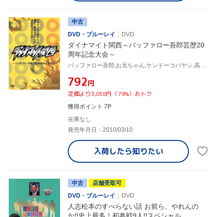
中古
DVD・ブルーレイ
DVD
ダイナマイト関西～バッファロー吾郎芸歴20
周年記念大会～
バッファロー吾郎,お兄ちゃん,ケンドーコバヤシ,高橋邦彦,中山功太,ハチミツ二郎,兵動大樹,吉田大吾
¥792
円
定価より3,058円（79%）おトク
獲得ポイント 7P
在庫なし
発売年月日：2010/03/10
入荷したら
知りたい
中古
店舗受取可
DVD・ブルーレイ
DVD
人志松本のすべらない話 お前ら、やれんの
か!!史上最多！初参戦9人!!スペシャル