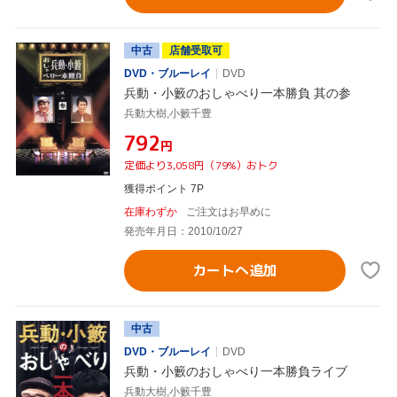
中古
店舗受取可
DVD・ブルーレイ
DVD
兵動・小籔のおしゃべり一本勝負 其の参
兵動大樹,小籔千豊
¥792
円
定価より3,058円（79%）おトク
獲得ポイント 7P
在庫わずか
ご注文はお早めに
発売年月日：2010/10/27
カートへ追加
中古
DVD・ブルーレイ
DVD
兵動・小籔のおしゃべり一本勝負ライブ
兵動大樹,小籔千豊