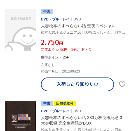
中古
DVD・ブルーレイ
DVD
人志松本のすべらない話 聖夜スペシャル
松本人志,千原ジュニア,宮川大輔,ほっしゃん。,河本準一,ケンドーコバヤシ,木村祐一,兵動大樹
¥2,750
円
定価より1,430円（34%）おトク
獲得ポイント 25P
在庫なし
発売年月日：2012/06/23
入荷したら
知りたい
中古
店舗受取可
DVD・ブルーレイ
DVD
人志松本のすべらない話 333万枚突破記念 3
大会収録 完全生産限定BOX
松本人志,千原ジュニア,宮川大輔,ほっしゃん。,河本準一,ケンドーコバヤシ,木村祐一,兵動大樹