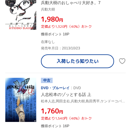
兵動大樹のおしゃべり大好き。7
兵動大樹
¥1,980
円
定価より1,320円（40%）おトク
獲得ポイント 18P
在庫なし
発売年月日：2013/10/23
入荷したら
知りたい
中古
DVD・ブルーレイ
DVD
人志松本のゾッとする話 上
松本人志,岡田圭右,兵動大樹,島田秀平,ケンドーコバヤシ,大久保佳代子,宮川大輔,千原ジュニア
¥1,760
円
定価より1,540円（46%）おトク
獲得ポイント 16P