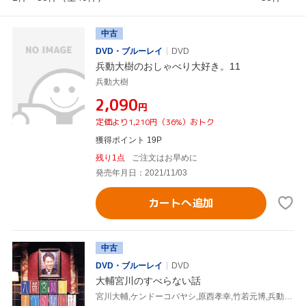
中古
DVD・ブルーレイ
DVD
兵動大樹のおしゃべり大好き。11
兵動大樹
¥2,090
円
定価より1,210円（36%）おトク
獲得ポイント 19P
残り1点
ご注文はお早めに
発売年月日：2021/11/03
カートへ追加
中古
DVD・ブルーレイ
DVD
大輔宮川のすべらない話
宮川大輔,ケンドーコバヤシ,原西孝幸,竹若元博,兵動大樹,渡辺あつむ,久保田和靖