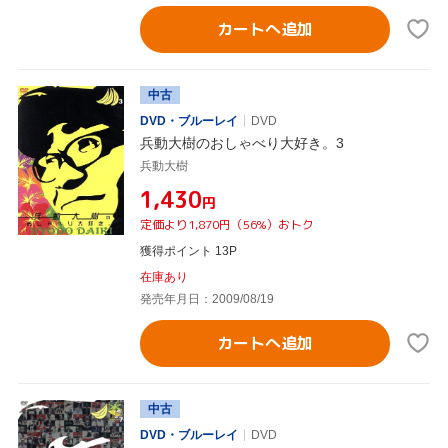
カートへ追加
中古
DVD・ブルーレイ
DVD
兵動大樹のおしゃべり大好き。3
兵動大樹
¥1,430
円
定価より1,870円（56%）おトク
獲得ポイント 13P
在庫あり
発売年月日：2009/08/19
カートへ追加
中古
DVD・ブルーレイ
DVD