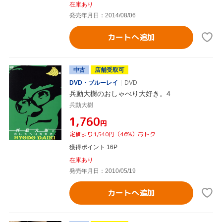
在庫あり
発売年月日：2014/08/06
カートへ追加
中古
店舗受取可
DVD・ブルーレイ
DVD
兵動大樹のおしゃべり大好き。4
兵動大樹
¥1,760
円
定価より1,540円（46%）おトク
獲得ポイント 16P
在庫あり
発売年月日：2010/05/19
カートへ追加