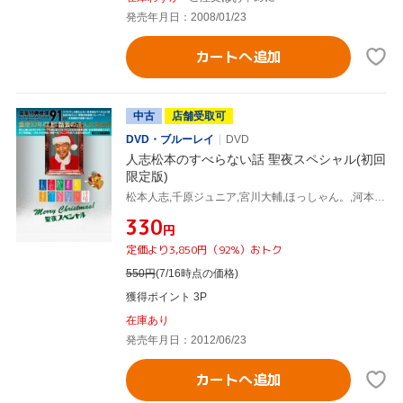
発売年月日：2008/01/23
カートへ追加
中古
店舗受取可
DVD・ブルーレイ
DVD
人志松本のすべらない話 聖夜スペシャル(初回
限定版)
松本人志,千原ジュニア,宮川大輔,ほっしゃん。,河本準一,ケンドーコバヤシ,木村祐一,兵動大樹
¥330
円
定価より3,850円（92%）おトク
550
円
(7/16時点の価格)
獲得ポイント 3P
在庫あり
発売年月日：2012/06/23
カートへ追加