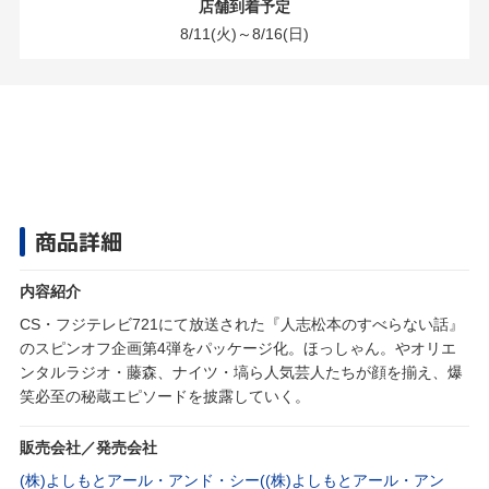
店舗到着予定
8/11(火)～8/16(日)
商品詳細
内容紹介
CS・フジテレビ721にて放送された『人志松本のすべらない話』
のスピンオフ企画第4弾をパッケージ化。ほっしゃん。やオリエ
ンタルラジオ・藤森、ナイツ・塙ら人気芸人たちが顔を揃え、爆
笑必至の秘蔵エピソードを披露していく。
販売会社／発売会社
(株)よしもとアール・アンド・シー((株)よしもとアール・アン