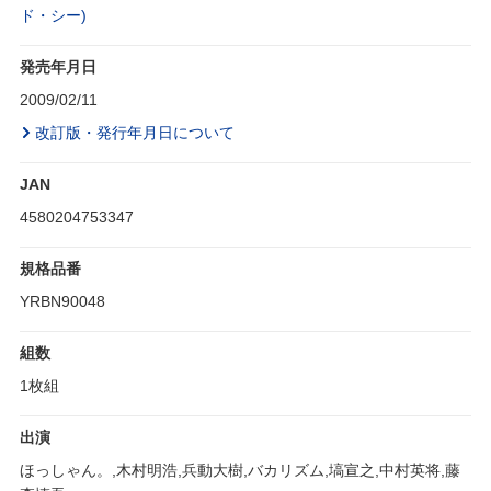
ド・シー)
発売年月日
2009/02/11
改訂版・発行年月日について
JAN
4580204753347
規格品番
YRBN90048
組数
1枚組
出演
ほっしゃん。,木村明浩,兵動大樹,バカリズム,塙宣之,中村英将,藤