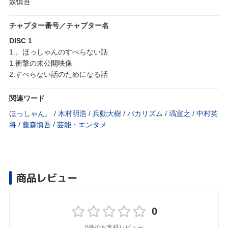
森慎吾
チャプター番号／チャプター名
DISC 1
1.。ほっしゃんのすべらない話
1.衝撃の未公開映像
2.すべらない話のためになる話
関連ワード
ほっしゃん。
/
木村明浩
/
兵動大樹
/
バカリズム
/
塙宣之
/
中村英
将
/
藤森慎吾
/
芸能・エンタメ
商品レビュー
0
0件のお客様レビュー