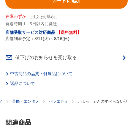
カートに追加
在庫わずか
ご注文はお早めに
発送時期 1～5日以内に発送
店舗受取サービス対応商品
【送料無料】
店舗到着予定：8/11(火)～8/16(日)
値下げのお知らせを受け取る
中古商品の品質・付属品について
返品について
イ
芸能・エンタメ
バラエティ
。ほっしゃんのすべらない話
関連商品