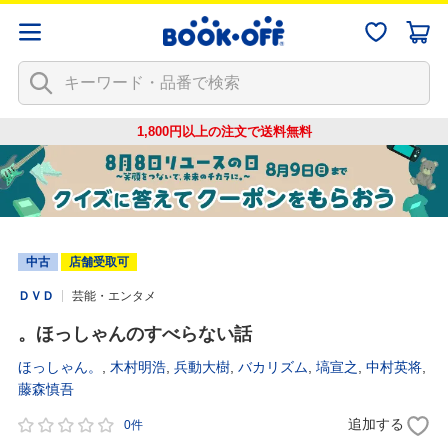
1,800円以上の注文で
送料無料
中古
店舗受取可
ＤＶＤ
芸能・エンタメ
。ほっしゃんのすべらない話
ほっしゃん。
,
木村明浩
,
兵動大樹
,
バカリズム
,
塙宣之
,
中村英将
,
藤森慎吾
追加する
0件