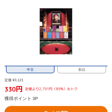
中古
新品
定価 ¥3,121
円
330
定価より2,791円（89%）おトク
獲得ポイント
3P