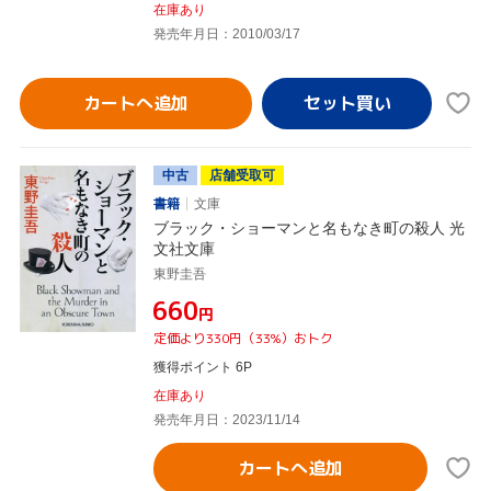
在庫あり
発売年月日：2010/03/17
カートへ追加
中古
店舗受取可
書籍
文庫
ブラック・ショーマンと名もなき町の殺人 光
文社文庫
東野圭吾
¥660
円
定価より330円（33%）おトク
獲得ポイント 6P
在庫あり
発売年月日：2023/11/14
カートへ追加