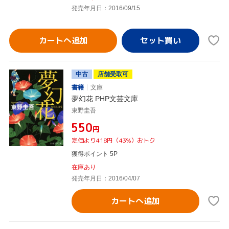
発売年月日：2016/09/15
カートへ追加
中古
店舗受取可
書籍
文庫
夢幻花 PHP文芸文庫
東野圭吾
¥550
円
定価より418円（43%）おトク
獲得ポイント 5P
在庫あり
発売年月日：2016/04/07
カートへ追加