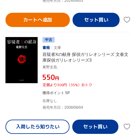
発売年月日：2024/04/03
カートへ追加
中古
書籍
文庫
容疑者Xの献身 探偵ガリレオシリーズ 文春文
庫探偵ガリレオシリーズ3
東野圭吾,
¥550
円
定価より308円（35%）おトク
獲得ポイント 5P
在庫なし
発売年月日：2008/08/04
入荷したら
知りたい