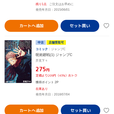
残り1点
ご注文はお早めに
発売年月日：2015/06/01
カートへ追加
中古
店舗受取可
コミック
ジャンプC
呪術廻戦(1) ジャンプC
芥見下々
¥275
円
定価より209円（43%）おトク
獲得ポイント 2P
在庫あり
発売年月日：2018/07/04
カートへ追加