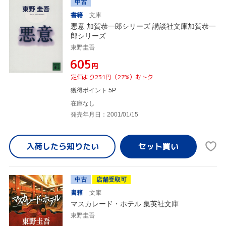
中古
書籍
文庫
悪意 加賀恭一郎シリーズ 講談社文庫加賀恭一
郎シリーズ
東野圭吾
¥605
円
定価より231円（27%）おトク
獲得ポイント 5P
在庫なし
発売年月日：2001/01/15
入荷したら
知りたい
中古
店舗受取可
書籍
文庫
マスカレード・ホテル 集英社文庫
東野圭吾