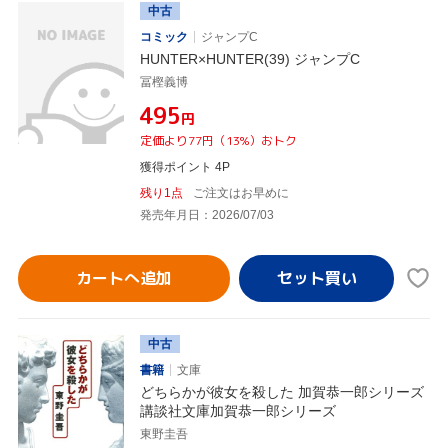
中古
コミック
ジャンプC
HUNTER×HUNTER(39) ジャンプC
冨樫義博
¥495
円
定価より77円（13%）おトク
獲得ポイント 4P
残り1点
ご注文はお早めに
発売年月日：2026/07/03
カートへ追加
中古
書籍
文庫
どちらかが彼女を殺した 加賀恭一郎シリーズ
講談社文庫加賀恭一郎シリーズ
東野圭吾