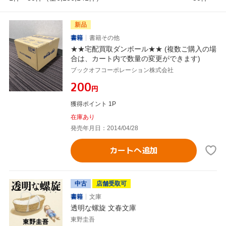
新品
書籍
書籍その他
★★宅配買取ダンボール★★ (複数ご購入の場
合は、カート内で数量の変更ができます)
ブックオフコーポレーション株式会社
¥200
円
獲得ポイント 1P
在庫あり
発売年月日：2014/04/28
カートへ追加
中古
店舗受取可
書籍
文庫
透明な螺旋 文春文庫
東野圭吾