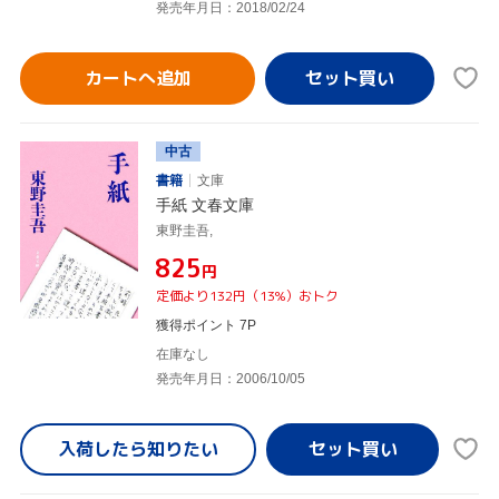
発売年月日：2018/02/24
カートへ追加
中古
書籍
文庫
手紙 文春文庫
東野圭吾,
¥825
円
定価より132円（13%）おトク
獲得ポイント 7P
在庫なし
発売年月日：2006/10/05
入荷したら
知りたい