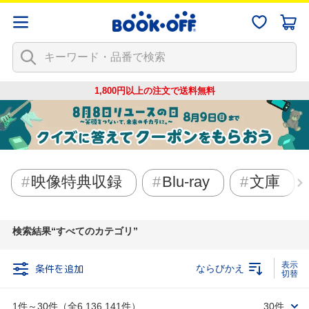
1,800円以上の注文で
送料無料
映像特典収録
Blu-ray
文庫
検索結果
すべてのカテゴリ
条件を追加
ならびかえ
1件～30件（全6,136,141件）
30件