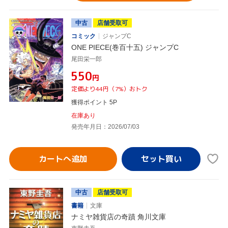
中古
店舗受取可
コミック
ジャンプC
ONE PIECE(巻百十五) ジャンプC
尾田栄一郎
¥550
円
定価より44円（7%）おトク
獲得ポイント 5P
在庫あり
発売年月日：2026/07/03
カートへ追加
中古
店舗受取可
書籍
文庫
ナミヤ雑貨店の奇蹟 角川文庫