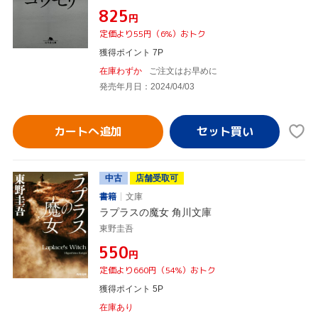
¥825
円
定価より55円（6%）おトク
獲得ポイント 7P
在庫わずか
ご注文はお早めに
発売年月日：2024/04/03
カートへ追加
中古
店舗受取可
書籍
文庫
ラプラスの魔女 角川文庫
東野圭吾
¥550
円
定価より660円（54%）おトク
獲得ポイント 5P
在庫あり