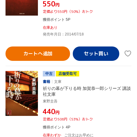
¥550
円
定価より550円（50%）おトク
獲得ポイント 5P
在庫あり
発売年月日：2014/07/18
カートへ追加
中古
店舗受取可
書籍
文庫
祈りの幕が下りる時 加賀恭一郎シリーズ 講談
社文庫
東野圭吾
¥440
円
定価より506円（53%）おトク
獲得ポイント 4P
在庫わずか
ご注文はお早めに