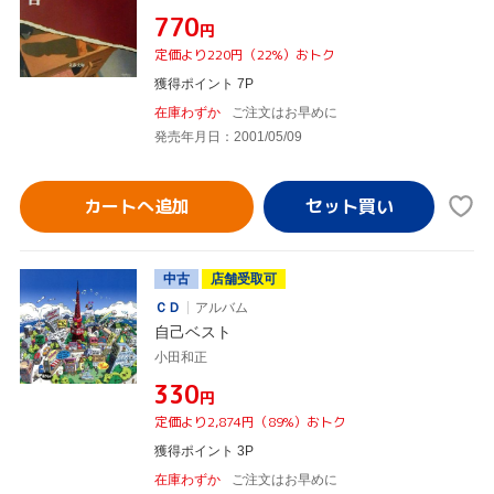
¥770
円
定価より220円（22%）おトク
獲得ポイント 7P
在庫わずか
ご注文はお早めに
発売年月日：2001/05/09
カートへ追加
中古
店舗受取可
ＣＤ
アルバム
自己ベスト
小田和正
¥330
円
定価より2,874円（89%）おトク
獲得ポイント 3P
在庫わずか
ご注文はお早めに