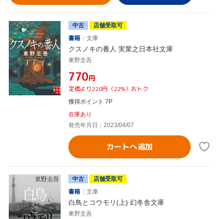
中古
店舗受取可
書籍
文庫
クスノキの番人 実業之日本社文庫
東野圭吾
¥770
円
定価より220円（22%）おトク
獲得ポイント 7P
在庫あり
発売年月日：2023/04/07
カートへ追加
中古
店舗受取可
書籍
文庫
白鳥とコウモリ(上) 幻冬舎文庫
東野圭吾