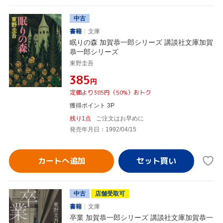
中古
書籍
文庫
眠りの森 加賀恭一郎シリーズ 講談社文庫加賀
恭一郎シリーズ
東野圭吾
¥385
円
定価より385円（50%）おトク
獲得ポイント 3P
残り1点
ご注文はお早めに
発売年月日：1992/04/15
カートへ追加
中古
店舗受取可
書籍
文庫
卒業 加賀恭一郎シリーズ 講談社文庫加賀恭一