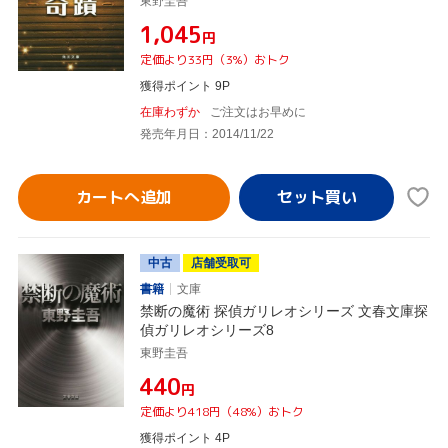
東野圭吾
¥1,045
円
定価より33円（3%）おトク
獲得ポイント 9P
在庫わずか
ご注文はお早めに
発売年月日：2014/11/22
カートへ追加
中古
店舗受取可
書籍
文庫
禁断の魔術 探偵ガリレオシリーズ 文春文庫探
偵ガリレオシリーズ8
東野圭吾
¥440
円
定価より418円（48%）おトク
獲得ポイント 4P