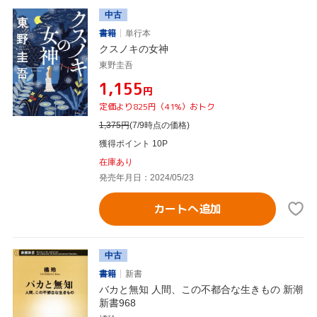
中古
書籍
単行本
クスノキの女神
東野圭吾
¥1,155
円
定価より825円（41%）おトク
1,375
円
(7/9時点の価格)
獲得ポイント 10P
在庫あり
発売年月日：2024/05/23
カートへ追加
中古
書籍
新書
バカと無知 人間、この不都合な生きもの 新潮
新書968