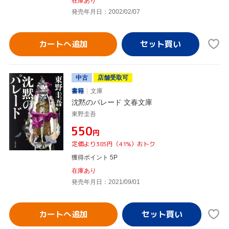
在庫あり
発売年月日：2002/02/07
カートへ追加
中古
店舗受取可
書籍
文庫
沈黙のパレード 文春文庫
東野圭吾
¥550
円
定価より385円（41%）おトク
獲得ポイント 5P
在庫あり
発売年月日：2021/09/01
カートへ追加