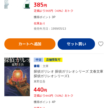
¥385
円
定価より363円（48%）おトク
獲得ポイント 3P
在庫あり
発売年月日：1999/05/13
カートへ追加
中古
店舗受取可
書籍
文庫
探偵ガリレオ 探偵ガリレオシリーズ 文春文庫
探偵ガリレオシリーズ1
東野圭吾
¥440
円
定価より440円（50%）おトク
獲得ポイント 4P