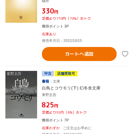
橘玲
¥330
円
定価より770円（70%）おトク
獲得ポイント 3P
在庫あり
発売年月日：2022/10/15
カートへ追加
中古
店舗受取可
書籍
文庫
白鳥とコウモリ(下) 幻冬舎文庫
東野圭吾
¥825
円
定価より55円（6%）おトク
獲得ポイント 7P
在庫わずか
ご注文はお早めに