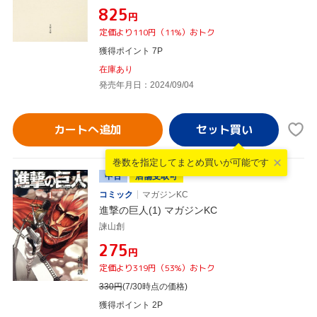
¥825
円
定価より110円（11%）おトク
獲得ポイント 7P
在庫あり
発売年月日：2024/09/04
カートへ追加
巻数を指定して
まとめ買いが可能です
中古
店舗受取可
コミック
マガジンKC
進撃の巨人(1) マガジンKC
諫山創
¥275
円
定価より319円（53%）おトク
330
円
(7/30時点の価格)
獲得ポイント 2P