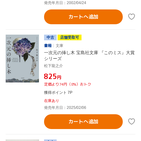
発売年月日：2002/04/24
カートへ追加
中古
店舗受取可
書籍
文庫
一次元の挿し木 宝島社文庫 『このミス』大賞
シリーズ
松下龍之介
¥825
円
定価より74円（8%）おトク
獲得ポイント 7P
在庫あり
発売年月日：2025/02/06
カートへ追加