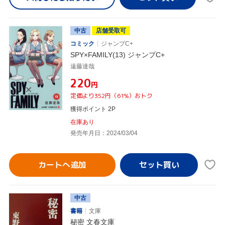
中古
店舗受取可
コミック
ジャンプC+
SPY×FAMILY(13) ジャンプC+
遠藤達哉
¥220
円
定価より352円（61%）おトク
獲得ポイント 2P
在庫あり
発売年月日：2024/03/04
カートへ追加
中古
書籍
文庫
秘密 文春文庫