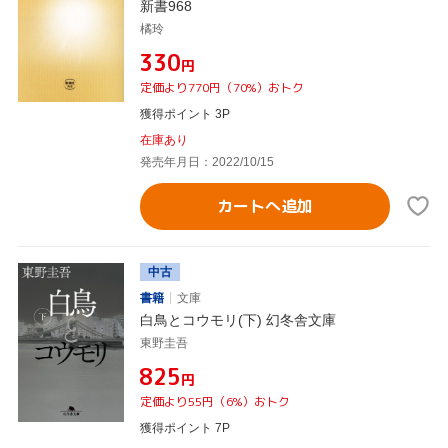
新書968
橘玲
¥330
円
定価より770円（70%）おトク
獲得ポイント 3P
在庫あり
発売年月日：2022/10/15
カートへ追加
中古
書籍
文庫
白鳥とコウモリ(下) 幻冬舎文庫
東野圭吾
¥825
円
定価より55円（6%）おトク
獲得ポイント 7P