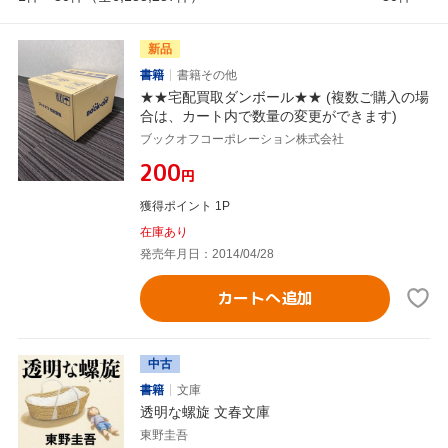
新品
書籍
書籍その他
★★宅配買取ダンボール★★ (複数ご購入の場
合は、カート内で数量の変更ができます)
ブックオフコーポレーション株式会社
¥200
円
獲得ポイント 1P
在庫あり
発売年月日：2014/04/28
カートへ追加
中古
書籍
文庫
透明な螺旋 文春文庫
東野圭吾