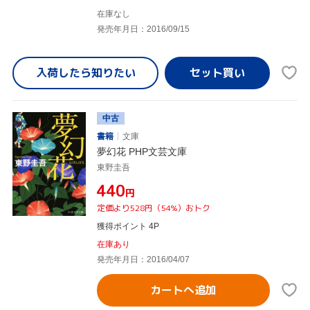
在庫なし
発売年月日：2016/09/15
入荷したら
知りたい
中古
書籍
文庫
夢幻花 PHP文芸文庫
東野圭吾
¥440
円
定価より528円（54%）おトク
獲得ポイント 4P
在庫あり
発売年月日：2016/04/07
カートへ追加