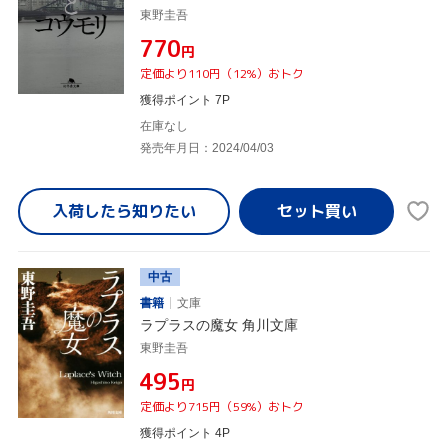
東野圭吾
¥770
円
定価より110円（12%）おトク
獲得ポイント 7P
在庫なし
発売年月日：2024/04/03
入荷したら
知りたい
中古
書籍
文庫
ラプラスの魔女 角川文庫
東野圭吾
¥495
円
定価より715円（59%）おトク
獲得ポイント 4P