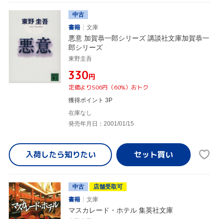
中古
書籍
文庫
悪意 加賀恭一郎シリーズ 講談社文庫加賀恭一
郎シリーズ
東野圭吾
¥330
円
定価より506円（60%）おトク
獲得ポイント 3P
在庫なし
発売年月日：2001/01/15
入荷したら
知りたい
中古
店舗受取可
書籍
文庫
マスカレード・ホテル 集英社文庫