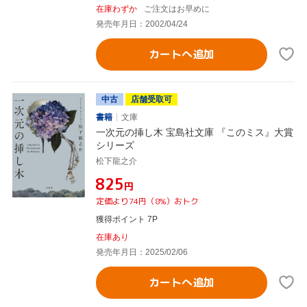
在庫わずか
ご注文はお早めに
発売年月日：2002/04/24
カートへ追加
中古
店舗受取可
書籍
文庫
一次元の挿し木 宝島社文庫 『このミス』大賞
シリーズ
松下龍之介
¥825
円
定価より74円（8%）おトク
獲得ポイント 7P
在庫あり
発売年月日：2025/02/06
カートへ追加