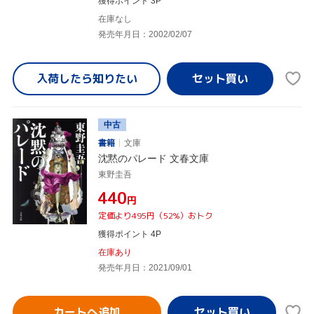
獲得ポイント 3P
在庫なし
発売年月日：2002/02/07
入荷したら
知りたい
中古
書籍
文庫
沈黙のパレード 文春文庫
東野圭吾
¥440
円
定価より495円（52%）おトク
獲得ポイント 4P
在庫あり
発売年月日：2021/09/01
カートへ追加