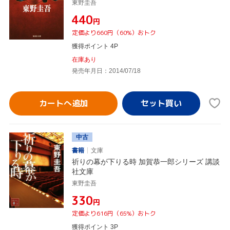
東野圭吾
¥440
円
定価より660円（60%）おトク
獲得ポイント 4P
在庫あり
発売年月日：2014/07/18
カートへ追加
中古
書籍
文庫
祈りの幕が下りる時 加賀恭一郎シリーズ 講談
社文庫
東野圭吾
¥330
円
定価より616円（65%）おトク
獲得ポイント 3P