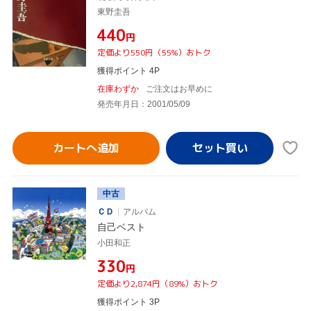
東野圭吾
¥440
円
定価より550円（55%）おトク
獲得ポイント 4P
在庫わずか
ご注文はお早めに
発売年月日：2001/05/09
カートへ追加
中古
ＣＤ
アルバム
自己ベスト
小田和正
¥330
円
定価より2,874円（89%）おトク
獲得ポイント 3P