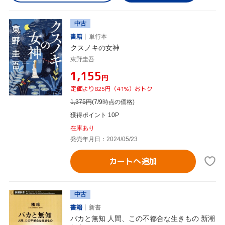
中古
書籍
単行本
クスノキの女神
東野圭吾
¥1,155
円
定価より825円（41%）おトク
1,375
円
(7/9時点の価格)
獲得ポイント 10P
在庫あり
発売年月日：2024/05/23
カートへ追加
中古
書籍
新書
バカと無知 人間、この不都合な生きもの 新潮