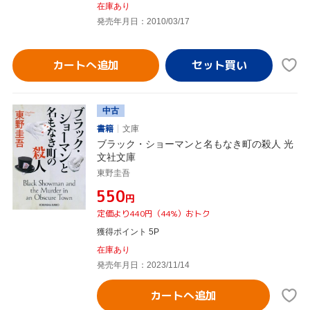
在庫あり
発売年月日：2010/03/17
カートへ追加
中古
書籍
文庫
ブラック・ショーマンと名もなき町の殺人 光
文社文庫
東野圭吾
¥550
円
定価より440円（44%）おトク
獲得ポイント 5P
在庫あり
発売年月日：2023/11/14
カートへ追加