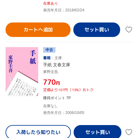
在庫あり
発売年月日：2018/02/24
カートへ追加
中古
書籍
文庫
手紙 文春文庫
東野圭吾,
¥770
円
定価より187円（19%）おトク
獲得ポイント 7P
在庫なし
発売年月日：2006/10/05
入荷したら
知りたい