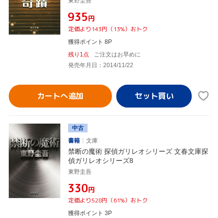
東野圭吾
¥935
円
定価より143円（13%）おトク
獲得ポイント 8P
残り1点
ご注文はお早めに
発売年月日：2014/11/22
カートへ追加
中古
書籍
文庫
禁断の魔術 探偵ガリレオシリーズ 文春文庫探
偵ガリレオシリーズ8
東野圭吾
¥330
円
定価より528円（61%）おトク
獲得ポイント 3P