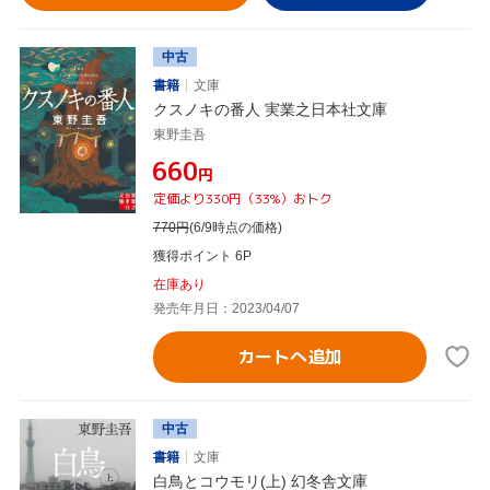
中古
書籍
文庫
クスノキの番人 実業之日本社文庫
東野圭吾
¥660
円
定価より330円（33%）おトク
770
円
(6/9時点の価格)
獲得ポイント 6P
在庫あり
発売年月日：2023/04/07
カートへ追加
中古
書籍
文庫
白鳥とコウモリ(上) 幻冬舎文庫