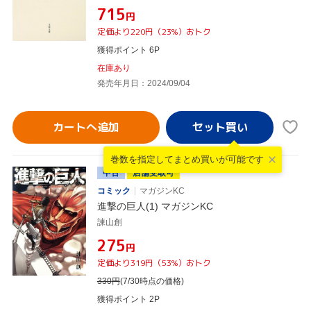
¥715
円
定価より220円（23%）おトク
獲得ポイント 6P
在庫あり
発売年月日：2024/09/04
カートへ追加
巻数を指定して
まとめ買いが可能です
中古
店舗受取可
コミック
マガジンKC
進撃の巨人(1) マガジンKC
諫山創
¥275
円
定価より319円（53%）おトク
330
円
(7/30時点の価格)
獲得ポイント 2P