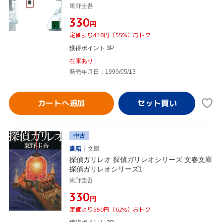
東野圭吾
¥330
円
定価より418円（55%）おトク
獲得ポイント 3P
在庫あり
発売年月日：1999/05/13
カートへ追加
中古
書籍
文庫
探偵ガリレオ 探偵ガリレオシリーズ 文春文庫
探偵ガリレオシリーズ1
東野圭吾
¥330
円
定価より550円（62%）おトク