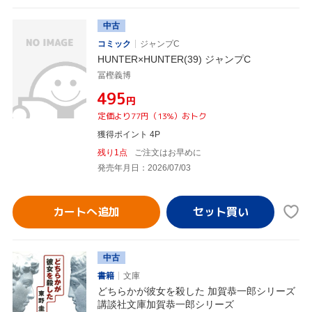
中古
コミック
ジャンプC
HUNTER×HUNTER(39) ジャンプC
冨樫義博
¥495
円
定価より77円（13%）おトク
獲得ポイント 4P
残り1点
ご注文はお早めに
発売年月日：2026/07/03
カートへ追加
中古
書籍
文庫
どちらかが彼女を殺した 加賀恭一郎シリーズ
講談社文庫加賀恭一郎シリーズ