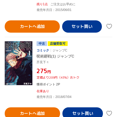
残り1点
ご注文はお早めに
発売年月日：2015/06/01
カートへ追加
中古
店舗受取可
コミック
ジャンプC
呪術廻戦(1) ジャンプC
芥見下々
¥275
円
定価より209円（43%）おトク
獲得ポイント 2P
在庫あり
発売年月日：2018/07/04
カートへ追加