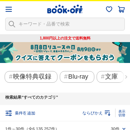
1,800円以上の注文で
送料無料
映像特典収録
Blu-ray
文庫
検索結果
すべてのカテゴリ
条件を追加
ならびかえ
1件～30件（全6,135,257件）
30件