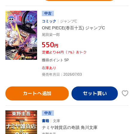
中古
コミック
ジャンプC
ONE PIECE(巻百十五) ジャンプC
尾田栄一郎
¥550
円
定価より44円（7%）おトク
獲得ポイント 5P
在庫あり
発売年月日：2026/07/03
カートへ追加
中古
書籍
文庫
ナミヤ雑貨店の奇蹟 角川文庫