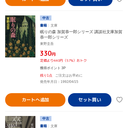
中古
書籍
文庫
眠りの森 加賀恭一郎シリーズ 講談社文庫加賀
恭一郎シリーズ
東野圭吾
¥330
円
定価より440円（57%）おトク
獲得ポイント 3P
残り1点
ご注文はお早めに
発売年月日：1992/04/15
カートへ追加
中古
書籍
文庫