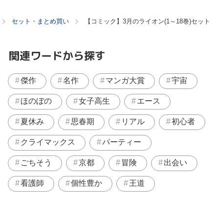
セット・まとめ買い
【コミック】3月のライオン(1～18巻)セット
関連ワードから探す
傑作
名作
マンガ大賞
宇宙
ほのぼの
女子高生
エース
夏休み
思春期
リアル
初心者
クライマックス
パーティー
ごちそう
京都
冒険
出会い
看護師
個性豊か
王道