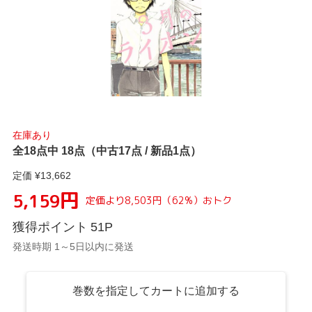
在庫あり
全18点中 18点（中古17点 / 新品1点）
定価 ¥
13,662
円
5,159
定価より
8,503
円
（
62
%）
おトク
獲得ポイント
51
P
発送時期 1～5日以内に発送
巻数を指定してカートに追加する