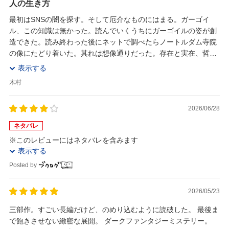
人の生き方
最初はSNSの闇を探す。そして厄介なものにはまる。ガーゴイ
ル、この知識は無かった。読んでいくうちにガーゴイルの姿が創
造できた。読み終わった後にネットで調べたらノートルダム寺院
の像にたどり着いた。其れは想像通りだった。存在と実在、哲学
の世界。で、ガーゴイルというのは日本では屋根の鬼...
表示する
木村
2026/06/28
ネタバレ
※このレビューにはネタバレを含みます
表示する
Posted by
2026/05/23
三部作。すごい長編だけど、のめり込むように読破した。 最後ま
で飽きさせない緻密な展開。 ダークファンタジーミステリー。