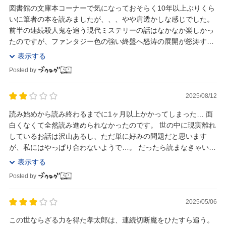
図書館の文庫本コーナーで気になっておそらく10年以上ぶりくら
いに筆者の本を読みましたが、、、やや肩透かしな感じでした。
前半の連続殺人鬼を追う現代ミステリーの話はなかなか楽しかっ
たのですが、ファンタジー色の強い終盤へ怒涛の展開が怒涛すぎ
てやや困惑。最終巻の後書きを読むとまさに自分が...
表示する
Posted by
2025/08/12
読み始めから読み終わるまでに1ヶ月以上かかってしまった… 面
白くなくて全然読み進められなかったのです。 世の中に現実離れ
しているお話は沢山あるし、ただ単に好みの問題だと思います
が、私にはやっぱり合わないようで…。 だったら読まなきゃいい
じゃん。というご意見もあろうかとは思いますが...
表示する
Posted by
2025/05/06
この世ならざる力を得た孝太郎は、連続切断魔をひたすら追う。