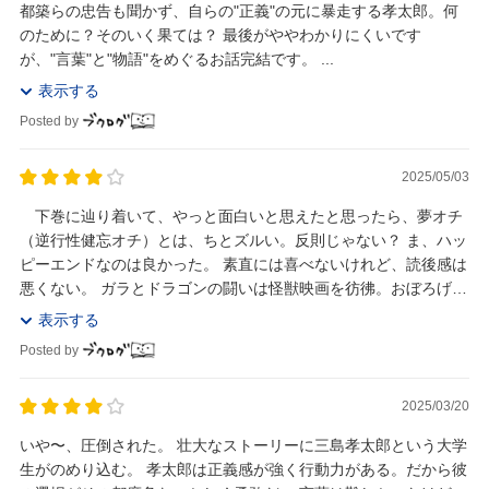
都築らの忠告も聞かず、自らの"正義"の元に暴走する孝太郎。何
のために？そのいく果ては？ 最後がややわかりにくいです
が、"言葉"と"物語"をめぐるお話完結です。 ...
表示する
Posted by
2025/05/03
下巻に辿り着いて、やっと面白いと思えたと思ったら、夢オチ
（逆行性健忘オチ）とは、ちとズルい。反則じゃない？ ま、ハッ
ピーエンドなのは良かった。 素直には喜べないけれど、読後感は
悪くない。 ガラとドラゴンの闘いは怪獣映画を彷彿。おぼろげに
シーンは浮かぶのだけれどなんの作品だったか...
表示する
Posted by
2025/03/20
いや〜、圧倒された。 壮大なストーリーに三島孝太郎という大学
生がのめり込む。 孝太郎は正義感が強く行動力がある。だから彼