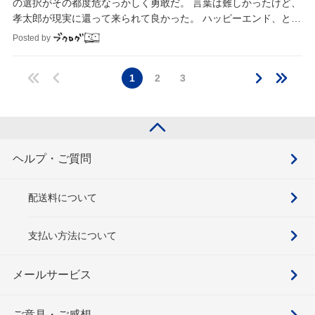
の選択がその都度危なっかしく勇敢だ。 言葉は難しかったけど、
孝太郎が現実に還って来られて良かった。 ハッピーエンド、とは
少し違う。でも読後感は良かった。
Posted by
1
2
3
ヘルプ・ご質問
配送料について
支払い方法について
メールサービス
ご意見・ご感想