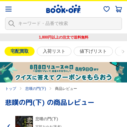
1,800円以上の注文で
送料無料
宅配買取
入荷リスト
値下げリスト
映
トップ
悲嘆の門(下)
商品レビュー
悲嘆の門(下)
の商品レビュー
悲嘆の門(下)
宮部みゆき(著者)