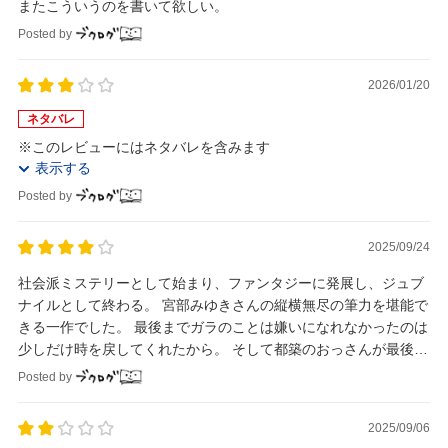
またこういうのを書いて欲しい。
Posted by
2026/01/20
ネタバレ
※このレビューにはネタバレを含みます
表示する
Posted by
2025/09/24
社会派ミステリーとして始まり、ファンタジーに発展し、ジュブ
ナイルとして終わる。 宮部みゆきさんの縦横無尽の筆力を堪能で
きる一作でした。 最後までガラのことは嫌いになれなかったのは
少しだけ時を戻してくれたから。 そして都築のおっさんが最後ま
で人間の良心の権化で良かった。
Posted by
2025/09/06