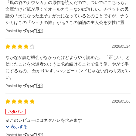
『風の谷のナウシカ』の原作を読んだので、ついでにこちらも。
文庫だけど紙が厚くてオールカラーなのは珍しい。チベットの民
話の「犬になった王子」が元になっているとのことですが、ナウ
シカはこの『シュナの旅』が元？この物語の主人公を女性に置き
換えて話をふくらませるとナウシカになりそう。
Posted by
2026/05/24
なかなか読む機会がなかったけどようやく読めた。 「正しい」と
信じたことを求道者のように求め続けることで負う傷、やがて手
にするもの。 分かりやすいハッピーエンドじゃない終わり方がい
い。
Posted by
2026/05/06
ネタバレ
※このレビューにはネタバレを含みます
表示する
Posted by