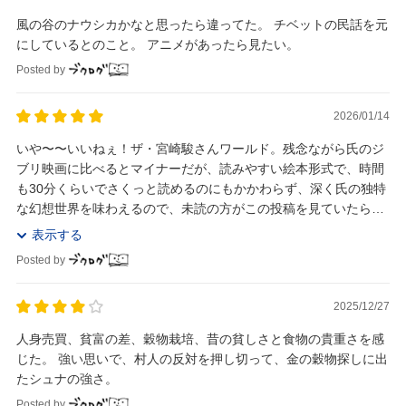
風の谷のナウシカかなと思ったら違ってた。 チベットの民話を元
にしているとのこと。 アニメがあったら見たい。
Posted by
2026/01/14
いや〜〜いいねぇ！ザ・宮崎駿さんワールド。残念ながら氏のジ
ブリ映画に比べるとマイナーだが、読みやすい絵本形式で、時間
も30分くらいでさくっと読めるのにもかかわらず、深く氏の独特
な幻想世界を味わえるので、未読の方がこの投稿を見ていたらぜ
ひ本書を読んでほしい。大好きなおすすめの一冊だ...
表示する
Posted by
2025/12/27
人身売買、貧富の差、穀物栽培、昔の貧しさと食物の貴重さを感
じた。 強い思いで、村人の反対を押し切って、金の穀物探しに出
たシュナの強さ。
Posted by