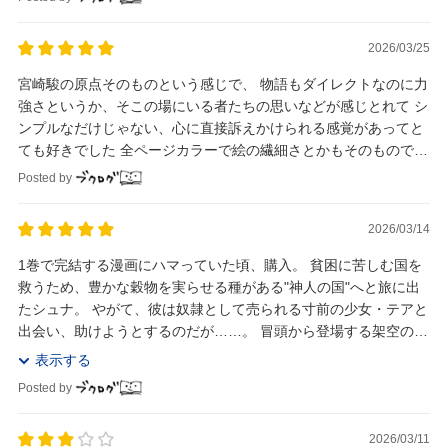
2026/03/25
宮崎駿の原点そのものという感じで、 物語もダイレクトなのに力
強さというか、そこの場にいる者たちの思いなどが感じとれて シ
ンプルなだけじゃない、心に直接訴えかけられる感覚があってと
ても好きでした 全ページカラーで絵の繊細さとかもそのものでし
た
Posted by
2026/03/14
1巻で完結する漫画にハマっていた頃、購入。 貧困に苦しむ国を
救うため、豊かな穀物を実らせる種がある"神人の国"へと旅に出
たシュナ。 やがて、彼は奴隷として売られる寸前の少女・テアと
出会い、助けようとするのだが……。 冒頭から登場する架空の生
き物"...
表示する
Posted by
2026/03/11