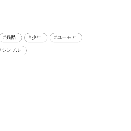
残酷
少年
ユーモア
シンプル