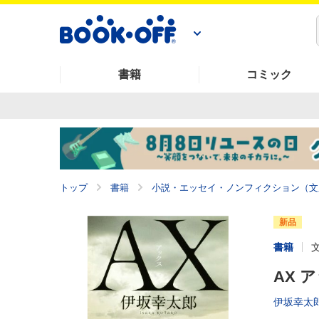
書籍
コミック
トップ
書籍
小説・エッセイ・ノンフィクション（文
新品
書籍
AX 
伊坂幸太