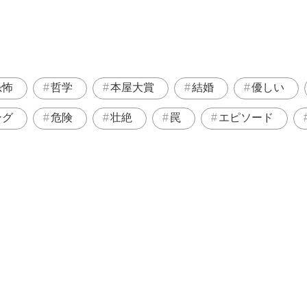
恐怖
哲学
本屋大賞
結婚
優しい
ング
危険
壮絶
罠
エピソード