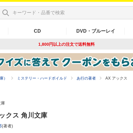
CD
DVD・ブルーレイ
1,800円以上の注文で
送料無料
庫）
ミステリー・ハードボイルド
あ行の著者
AX アックス
文庫
アックス 角川文庫
郎
(著者)