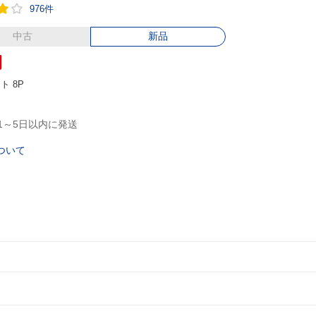
976件
中古
新品
円
ント
8P
1～5日以内に発送
ついて