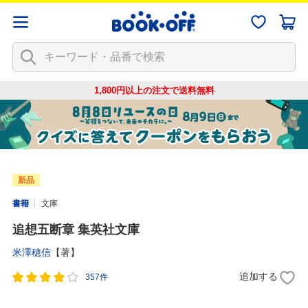
1,800円以上の注文で
送料無料
新品
書籍
文庫
追想五断章 集英社文庫
米澤穂信
【著】
追加する
357件