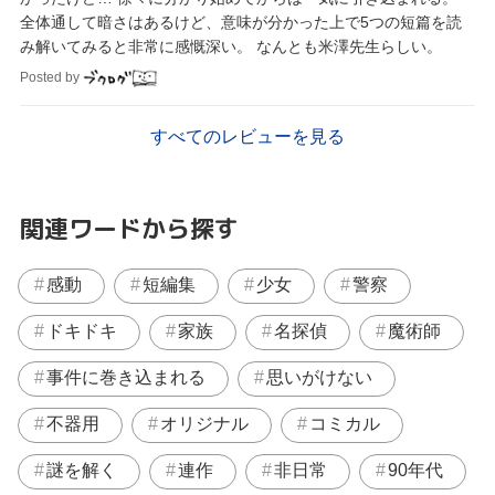
全体通して暗さはあるけど、意味が分かった上で5つの短篇を読
み解いてみると非常に感慨深い。 なんとも米澤先生らしい。
Posted by
すべてのレビューを見る
関連ワードから探す
感動
短編集
少女
警察
ドキドキ
家族
名探偵
魔術師
事件に巻き込まれる
思いがけない
不器用
オリジナル
コミカル
謎を解く
連作
非日常
90年代