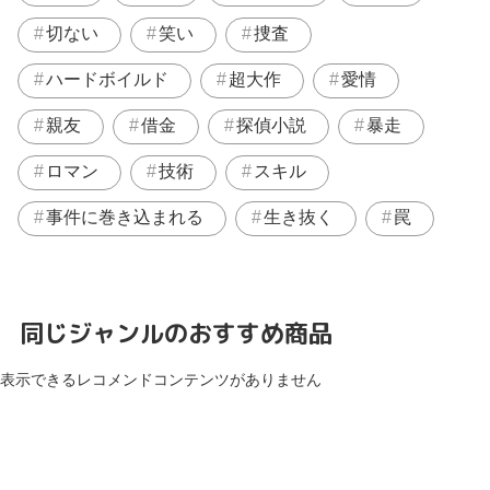
切ない
笑い
捜査
ハードボイルド
超大作
愛情
親友
借金
探偵小説
暴走
ロマン
技術
スキル
事件に巻き込まれる
生き抜く
罠
同じジャンルのおすすめ商品
表示できるレコメンドコンテンツがありません